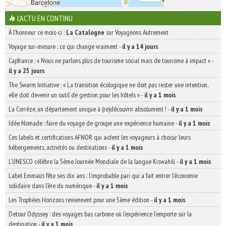
L'ACTU EN CONTINU
À l'honneur ce mois-ci :
La Catalogne
sur Voyageons Autrement
Voyage sur-mesure : ce qui change vraiment
-
il y a 14 jours
Capfrance : « Nous ne parlons plus de tourisme social mais de tourisme à impact »
-
il y a 25 jours
The Swarm Initiative : « La transition écologique ne doit pas rester une intention,
elle doit devenir un outil de gestion pour les hôtels »
-
il y a 1 mois
La Corrèze, un département unique à (re)découvrir absolument !
-
il y a 1 mois
Idée Nomade : faire du voyage de groupe une expérience humaine
-
il y a 1 mois
Ces labels et certifications AFNOR qui aident les voyageurs à choisir leurs
hébergements, activités ou destinations
-
il y a 1 mois
L’UNESCO célèbre la 5ème Journée Mondiale de la langue Kiswahili
-
il y a 1 mois
Label Emmaüs fête ses dix ans : l’improbable pari qui a fait entrer l’économie
solidaire dans l’ère du numérique
-
il y a 1 mois
Les Trophées Horizons reviennent pour une 5ème édition
-
il y a 1 mois
Detour Odyssey : des voyages bas carbone où l’expérience l’emporte sur la
destination
-
il y a 1 mois