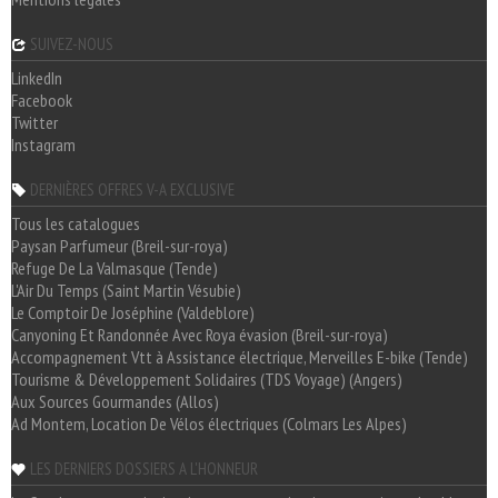
SUIVEZ-NOUS
LinkedIn
Facebook
Twitter
Instagram
DERNIÈRES OFFRES V-A EXCLUSIVE
Tous les catalogues
Paysan Parfumeur (Breil-sur-roya)
Refuge De La Valmasque (Tende)
L'Air Du Temps (Saint Martin Vésubie)
Le Comptoir De Joséphine (Valdeblore)
Canyoning Et Randonnée Avec Roya évasion (Breil-sur-roya)
Accompagnement Vtt à Assistance électrique, Merveilles E-bike (Tende)
Tourisme & Développement Solidaires (TDS Voyage) (Angers)
Aux Sources Gourmandes (Allos)
Ad Montem, Location De Vélos électriques (Colmars Les Alpes)
LES DERNIERS DOSSIERS A L'HONNEUR