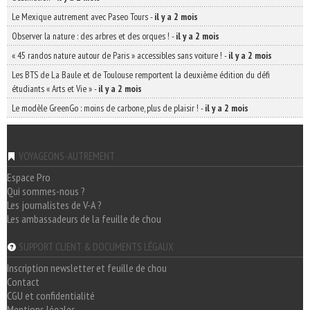
Le Mexique autrement avec Paseo Tours
-
il y a 2 mois
Observer la nature : des arbres et des orques !
-
il y a 2 mois
« 45 randos nature autour de Paris » accessibles sans voiture !
-
il y a 2 mois
Les BTS de La Baule et de Toulouse remportent la deuxième édition du défi
étudiants « Arts et Vie »
-
il y a 2 mois
Le modèle GreenGo : moins de carbone, plus de plaisir !
-
il y a 2 mois
VOYAGEONS-AUTREMENT
Espace Pro
Qui sommes-nous ?
Les journalistes de V-A ?
Les ambassadeurs de la feuille de chou
SUPPORT CLIENT & DOCUMENTS LÉGAUX
Inscription newsletter et feuille de chou
Contact
CGU et confidentialité
Mentions légales