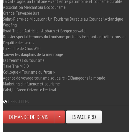
La Catalogne, un territoire vivant entre patrimoine et tourisme durable
Association Mercantour Ecotourisme
Grande Traversée Jura
Saint-Pierre-et-Miquelon : Un Tourisme Durable au Cœur de l'Atlantique
Woofing
Road Trip en Autriche : Alpbach et Bregenzerwald
Dossier spécial Femmes du tourisme: portraits inspirants et réflexions sur
l'égalité des sexes
La Feuille de Chou #10
Sauver les dauphins de la mer rouge
Les femmes du tourisme
Take The M.E.D
Colloque « Tourisme du futur »
Agence de voyage tourisme solidaire - EChangeons le monde
Marketing d'influence et tourisme
Calvi, le Green Orizonte Festival
LIENS UTILES
DEMANDE DE DEVIS
ESPACE PRO