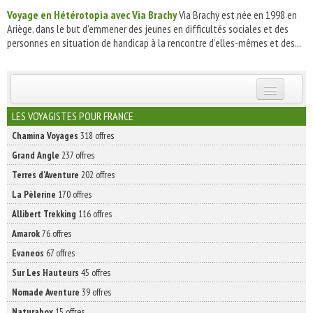
Voyage en Hétérotopia avec Via Brachy
Via Brachy est née en 1998 en
Ariège, dans le but d’emmener des jeunes en difficultés sociales et des
personnes en situation de handicap à la rencontre d’elles-mêmes et des...
INSCRIVEZ-VOUS | ABONNEZ-VOUS
LES VOYAGISTES POUR FRANCE
Chamina Voyages
318 offres
Grand Angle
237 offres
Terres d'Aventure
202 offres
La Pèlerine
170 offres
Allibert Trekking
116 offres
Amarok
76 offres
Evaneos
67 offres
Sur Les Hauteurs
45 offres
Nomade Aventure
39 offres
Naturabox
15 offres