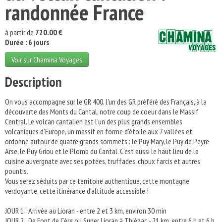
randonnée France
à partir de
720.00 €
Durée : 6 jours
Voir sur Chamina Voyages
Description
On vous accompagne sur le GR 400, l'un des GR préféré des Français, à la
découverte des Monts du Cantal, notre coup de coeur dans le Massif
Central. Le volcan cantalien est l'un des plus grands ensembles
volcaniques d'Europe, un massif en forme d'étoile aux 7 vallées et
ordonné autour de quatre grands sommets : le Puy Mary, le Puy de Peyre
Arse, le Puy Griou et le Plomb du Cantal. C'est aussi le haut lieu de la
cuisine auvergnate avec ses potées, truffades, choux farcis et autres
pountis.
Vous serez séduits par ce territoire authentique, cette montagne
verdoyante, cette itinérance d'altitude accessible !
JOUR 1 : Arrivée au Lioran - entre 2 et 3 km, environ 30 min
JOUR 2 : De Font de Cère ou Super Lioran à Thiézac - 21 km, entre 6 h et 6 h