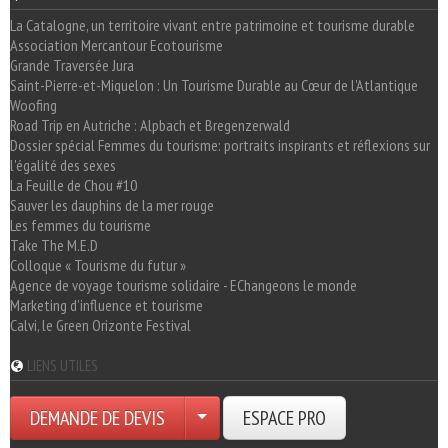
La Catalogne, un territoire vivant entre patrimoine et tourisme durable
Association Mercantour Ecotourisme
Grande Traversée Jura
Saint-Pierre-et-Miquelon : Un Tourisme Durable au Cœur de l'Atlantique
Woofing
Road Trip en Autriche : Alpbach et Bregenzerwald
Dossier spécial Femmes du tourisme: portraits inspirants et réflexions sur
l'égalité des sexes
La Feuille de Chou #10
Sauver les dauphins de la mer rouge
Les femmes du tourisme
Take The M.E.D
Colloque « Tourisme du futur »
Agence de voyage tourisme solidaire - EChangeons le monde
Marketing d'influence et tourisme
Calvi, le Green Orizonte Festival
LIENS UTILES
DEMANDE DE DEVIS
ESPACE PRO