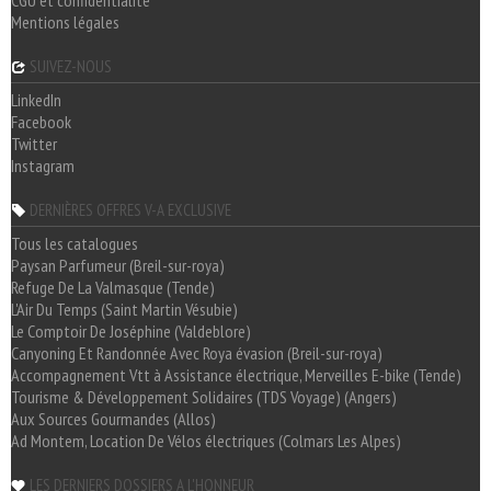
CGU et confidentialité
Mentions légales
SUIVEZ-NOUS
LinkedIn
Facebook
Twitter
Instagram
DERNIÈRES OFFRES V-A EXCLUSIVE
Tous les catalogues
Paysan Parfumeur (Breil-sur-roya)
Refuge De La Valmasque (Tende)
L'Air Du Temps (Saint Martin Vésubie)
Le Comptoir De Joséphine (Valdeblore)
Canyoning Et Randonnée Avec Roya évasion (Breil-sur-roya)
Accompagnement Vtt à Assistance électrique, Merveilles E-bike (Tende)
Tourisme & Développement Solidaires (TDS Voyage) (Angers)
Aux Sources Gourmandes (Allos)
Ad Montem, Location De Vélos électriques (Colmars Les Alpes)
LES DERNIERS DOSSIERS A L'HONNEUR