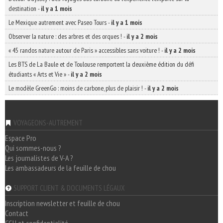
destination
-
il y a 1 mois
Le Mexique autrement avec Paseo Tours
-
il y a 1 mois
Observer la nature : des arbres et des orques !
-
il y a 2 mois
« 45 randos nature autour de Paris » accessibles sans voiture !
-
il y a 2 mois
Les BTS de La Baule et de Toulouse remportent la deuxième édition du défi
étudiants « Arts et Vie »
-
il y a 2 mois
Le modèle GreenGo : moins de carbone, plus de plaisir !
-
il y a 2 mois
VOYAGEONS-AUTREMENT
Espace Pro
Qui sommes-nous ?
Les journalistes de V-A ?
Les ambassadeurs de la feuille de chou
SUPPORT CLIENT & DOCUMENTS LÉGAUX
Inscription newsletter et feuille de chou
Contact