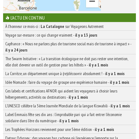
L'ACTU EN CONTINU
À l'honneur ce mois-ci :
La Catalogne
sur Voyageons Autrement
Voyage sur-mesure : ce qui change vraiment
-
il y a 13 jours
Capfrance : « Nous ne parlons plus de tourisme social mais de tourisme à impact »
-
il y a 24 jours
The Swarm Initiative : « La transition écologique ne doit pas rester une intention,
elle doit devenir un outil de gestion pour les hôtels »
-
il y a 1 mois
La Corrèze, un département unique à (re)découvrir absolument !
-
il y a 1 mois
Idée Nomade : faire du voyage de groupe une expérience humaine
-
il y a 1 mois
Ces labels et certifications AFNOR qui aident les voyageurs à choisir leurs
hébergements, activités ou destinations
-
il y a 1 mois
L’UNESCO célèbre la 5ème Journée Mondiale de la langue Kiswahili
-
il y a 1 mois
Label Emmaüs fête ses dix ans : l’improbable pari qui a fait entrer l’économie
solidaire dans l’ère du numérique
-
il y a 1 mois
Les Trophées Horizons reviennent pour une 5ème édition
-
il y a 1 mois
Detour Odyssey : des voyages bas carbone où l’expérience l’emporte sur la