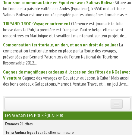
Tourisme communautaire en Equateur avec Salinas Bolivar
Située au
fin fond de la paisible vallée des Andes (Equateur), à 3550 m d´altitude,
Salinas Bolivar est une contrée peuplée par les aborigènes Tomabelas. ~...
TRIP AND TROC : Voyager autrement
Clémence est journaliste, Julie
bosse dans la Pub, la première est française, l'autre belge, elle se sont
rencontrées en Martinique et travaillent maintenant sur leur projet de...
Compensation territoriale, un don, et non un droit de polluer
La
compensation territoriale mise en place par la Route des voyages,
présentées par Bernard Patron lors du Forum National du Tourisme
Responsable 2012...
Gagnez de magnifiques cadeaux à l'occasion des fêtes de NOel avec
Viventura
Gagnez des voyages en Equateur, au Japon, à Cuba ! Mais aussi
des bons cadeaux Galapatours, Marmot, Ventura Travel et ... un joli livre...
INSCRIVEZ-VOUS | ABONNEZ-VOUS
LES VOYAGISTES POUR ÉQUATEUR
Evaneos
21 offres
Terra Andina Equateur
10 offres sur mesure