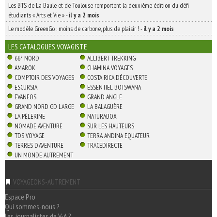
Les BTS de La Baule et de Toulouse remportent la deuxième édition du défi
étudiants « Arts et Vie »
-
il y a 2 mois
Le modèle GreenGo : moins de carbone, plus de plaisir !
-
il y a 2 mois
LES CATALOGUES VOYAGISTE
66° NORD
ALLIBERT TREKKING
AMAROK
CHAMINA VOYAGES
COMPTOIR DES VOYAGES
COSTA RICA DÉCOUVERTE
ESCURSIA
ESSENTIEL BOTSWANA
EVANEOS
GRAND ANGLE
GRAND NORD GD LARGE
LA BALAGUÈRE
LA PÈLERINE
NATURABOX
NOMADE AVENTURE
SUR LES HAUTEURS
TDS VOYAGE
TERRA ANDINA EQUATEUR
TERRES D'AVENTURE
TRACEDIRECTE
UN MONDE AUTREMENT
VOYAGEONS-AUTREMENT
Espace Pro
Qui sommes-nous ?
Les journalistes de V-A ?