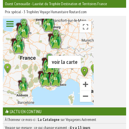
Ouest Cornouaille - Lauréat du Trophée Destination et Territoires France
Prix spécial - 3 Trophées Voyage Humanitaire Routard.com
voir la carte
L'ACTU EN CONTINU
À l'honneur ce mois-ci :
La Catalogne
sur Voyageons Autrement
Voyage sur-mesure : ce qui change vraiment
-
il y a 13 jours