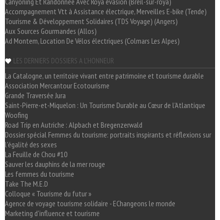
Canyoning Et Randonnée Avec Roya évasion (Breil-sur-roya)
Accompagnement Vtt à Assistance électrique, Merveilles E-bike (Tende)
Tourisme & Développement Solidaires (TDS Voyage) (Angers)
Aux Sources Gourmandes (Allos)
Ad Montem, Location De Vélos électriques (Colmars Les Alpes)
LES DERNIERS DOSSIERS A L'HONNEUR
La Catalogne, un territoire vivant entre patrimoine et tourisme durable
Association Mercantour Ecotourisme
Grande Traversée Jura
Saint-Pierre-et-Miquelon : Un Tourisme Durable au Cœur de l'Atlantique
Woofing
Road Trip en Autriche : Alpbach et Bregenzerwald
Dossier spécial Femmes du tourisme: portraits inspirants et réflexions sur
l'égalité des sexes
La Feuille de Chou #10
Sauver les dauphins de la mer rouge
Les femmes du tourisme
Take The M.E.D
Colloque « Tourisme du futur »
Agence de voyage tourisme solidaire - EChangeons le monde
Marketing d'influence et tourisme