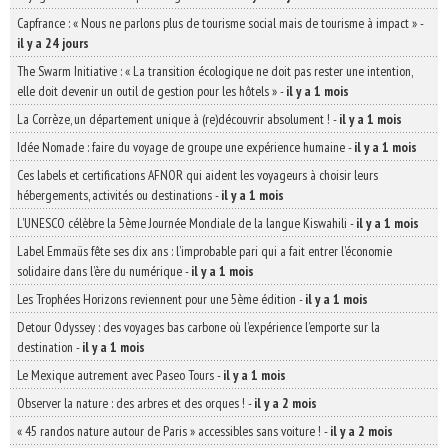
Capfrance : « Nous ne parlons plus de tourisme social mais de tourisme à impact »
-
il y a 24 jours
The Swarm Initiative : « La transition écologique ne doit pas rester une intention,
elle doit devenir un outil de gestion pour les hôtels »
-
il y a 1 mois
La Corrèze, un département unique à (re)découvrir absolument !
-
il y a 1 mois
Idée Nomade : faire du voyage de groupe une expérience humaine
-
il y a 1 mois
Ces labels et certifications AFNOR qui aident les voyageurs à choisir leurs
hébergements, activités ou destinations
-
il y a 1 mois
L’UNESCO célèbre la 5ème Journée Mondiale de la langue Kiswahili
-
il y a 1 mois
Label Emmaüs fête ses dix ans : l’improbable pari qui a fait entrer l’économie
solidaire dans l’ère du numérique
-
il y a 1 mois
Les Trophées Horizons reviennent pour une 5ème édition
-
il y a 1 mois
Detour Odyssey : des voyages bas carbone où l’expérience l’emporte sur la
destination
-
il y a 1 mois
Le Mexique autrement avec Paseo Tours
-
il y a 1 mois
Observer la nature : des arbres et des orques !
-
il y a 2 mois
« 45 randos nature autour de Paris » accessibles sans voiture !
-
il y a 2 mois