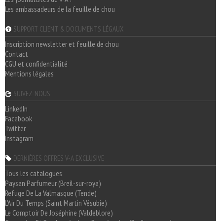
Les ambassadeurs de la feuille de chou
SUPPORT CLIENT & DOCUMENTS LÉGAUX
Inscription newsletter et feuille de chou
Contact
CGU et confidentialité
Mentions légales
SUIVEZ-NOUS
LinkedIn
Facebook
Twitter
Instagram
DERNIÈRES OFFRES V-A EXCLUSIVE
Tous les catalogues
Paysan Parfumeur (Breil-sur-roya)
Refuge De La Valmasque (Tende)
L'Air Du Temps (Saint Martin Vésubie)
Le Comptoir De Joséphine (Valdeblore)