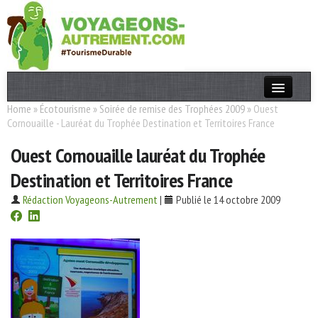
Home
»
Écotourisme
»
Soirée de remise des Trophées 2009
»
Ouest
Actualités
Cornouaille - Lauréat du Trophée Destination et Territoires France
T. Responsable
Ouest Cornouaille lauréat du Trophée
Destinations
Destination et Territoires France
Acteurs
Rédaction Voyageons-Autrement
|
Publié le 14 octobre 2009
Thèmes
OK