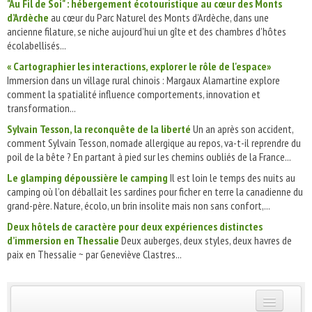
"Au Fil de Soi" : hébergement écotouristique au cœur des Monts
d’Ardèche
au cœur du Parc Naturel des Monts d’Ardèche, dans une
ancienne filature, se niche aujourd’hui un gîte et des chambres d’hôtes
écolabellisés...
« Cartographier les interactions, explorer le rôle de l'espace»
Immersion dans un village rural chinois : Margaux Alamartine explore
comment la spatialité influence comportements, innovation et
transformation...
Sylvain Tesson, la reconquête de la liberté
Un an après son accident,
comment Sylvain Tesson, nomade allergique au repos, va-t-il reprendre du
poil de la bête ? En partant à pied sur les chemins oubliés de la France...
Le glamping dépoussière le camping
Il est loin le temps des nuits au
camping où l’on déballait les sardines pour ficher en terre la canadienne du
grand-père. Nature, écolo, un brin insolite mais non sans confort,...
Deux hôtels de caractère pour deux expériences distinctes
d’immersion en Thessalie
Deux auberges, deux styles, deux havres de
paix en Thessalie ~ par Geneviève Clastres...