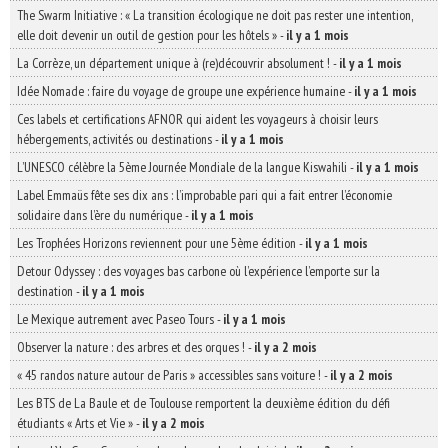
The Swarm Initiative : « La transition écologique ne doit pas rester une intention,
elle doit devenir un outil de gestion pour les hôtels »
-
il y a 1 mois
La Corrèze, un département unique à (re)découvrir absolument !
-
il y a 1 mois
Idée Nomade : faire du voyage de groupe une expérience humaine
-
il y a 1 mois
Ces labels et certifications AFNOR qui aident les voyageurs à choisir leurs
hébergements, activités ou destinations
-
il y a 1 mois
L’UNESCO célèbre la 5ème Journée Mondiale de la langue Kiswahili
-
il y a 1 mois
Label Emmaüs fête ses dix ans : l’improbable pari qui a fait entrer l’économie
solidaire dans l’ère du numérique
-
il y a 1 mois
Les Trophées Horizons reviennent pour une 5ème édition
-
il y a 1 mois
Detour Odyssey : des voyages bas carbone où l’expérience l’emporte sur la
destination
-
il y a 1 mois
Le Mexique autrement avec Paseo Tours
-
il y a 1 mois
Observer la nature : des arbres et des orques !
-
il y a 2 mois
« 45 randos nature autour de Paris » accessibles sans voiture !
-
il y a 2 mois
Les BTS de La Baule et de Toulouse remportent la deuxième édition du défi
étudiants « Arts et Vie »
-
il y a 2 mois