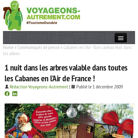
Home
»
Communiqués de presse
»
Cabanes en l'Air - Bon cadeau Nuit dans
Actualités
les arbres
T. Responsable
1 nuit dans les arbres valable dans toutes
Destinations
les Cabanes en l’Air de France !
Acteurs
Rédaction Voyageons-Autrement
|
Publié le 1 décembre 2009
Thèmes
OK