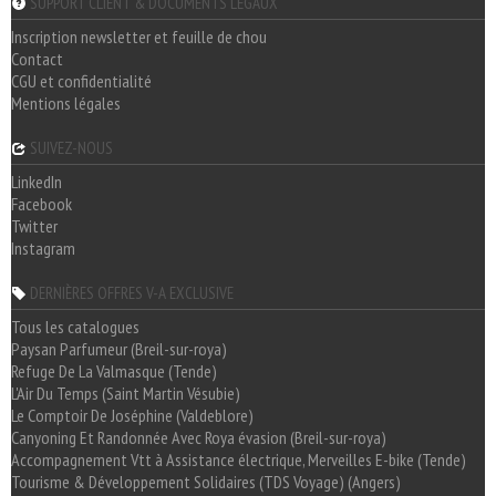
SUPPORT CLIENT & DOCUMENTS LÉGAUX
Inscription newsletter et feuille de chou
Contact
CGU et confidentialité
Mentions légales
SUIVEZ-NOUS
LinkedIn
Facebook
Twitter
Instagram
DERNIÈRES OFFRES V-A EXCLUSIVE
Tous les catalogues
Paysan Parfumeur (Breil-sur-roya)
Refuge De La Valmasque (Tende)
L'Air Du Temps (Saint Martin Vésubie)
Le Comptoir De Joséphine (Valdeblore)
Canyoning Et Randonnée Avec Roya évasion (Breil-sur-roya)
Accompagnement Vtt à Assistance électrique, Merveilles E-bike (Tende)
Tourisme & Développement Solidaires (TDS Voyage) (Angers)