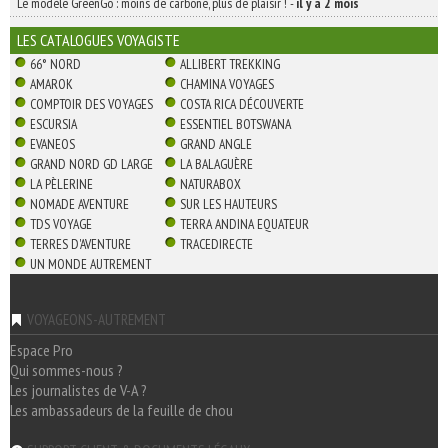
Le modèle GreenGo : moins de carbone, plus de plaisir !
-
il y a 2 mois
LES CATALOGUES VOYAGISTE
66° NORD
ALLIBERT TREKKING
AMAROK
CHAMINA VOYAGES
COMPTOIR DES VOYAGES
COSTA RICA DÉCOUVERTE
ESCURSIA
ESSENTIEL BOTSWANA
EVANEOS
GRAND ANGLE
GRAND NORD GD LARGE
LA BALAGUÈRE
LA PÈLERINE
NATURABOX
NOMADE AVENTURE
SUR LES HAUTEURS
TDS VOYAGE
TERRA ANDINA EQUATEUR
TERRES D'AVENTURE
TRACEDIRECTE
UN MONDE AUTREMENT
VOYAGEONS-AUTREMENT
Espace Pro
Qui sommes-nous ?
Les journalistes de V-A ?
Les ambassadeurs de la feuille de chou