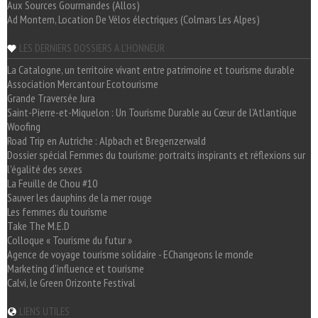
Aux Sources Gourmandes (Allos)
Ad Montem, Location De Vélos électriques (Colmars Les Alpes)
LES DERNIERS DOSSIERS A L'HONNEUR
La Catalogne, un territoire vivant entre patrimoine et tourisme durable
Association Mercantour Ecotourisme
Grande Traversée Jura
Saint-Pierre-et-Miquelon : Un Tourisme Durable au Cœur de l'Atlantique
Woofing
Road Trip en Autriche : Alpbach et Bregenzerwald
Dossier spécial Femmes du tourisme: portraits inspirants et réflexions sur
l'égalité des sexes
La Feuille de Chou #10
Sauver les dauphins de la mer rouge
Les femmes du tourisme
Take The M.E.D
Colloque « Tourisme du futur »
Agence de voyage tourisme solidaire - EChangeons le monde
Marketing d'influence et tourisme
Calvi, le Green Orizonte Festival
LIENS UTILES