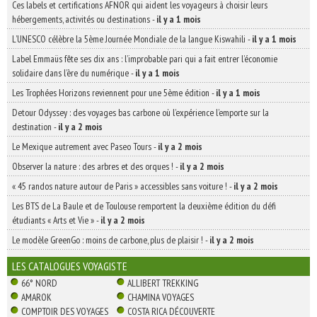
Ces labels et certifications AFNOR qui aident les voyageurs à choisir leurs
hébergements, activités ou destinations
-
il y a 1 mois
L’UNESCO célèbre la 5ème Journée Mondiale de la langue Kiswahili
-
il y a 1 mois
Label Emmaüs fête ses dix ans : l’improbable pari qui a fait entrer l’économie
solidaire dans l’ère du numérique
-
il y a 1 mois
Les Trophées Horizons reviennent pour une 5ème édition
-
il y a 1 mois
Detour Odyssey : des voyages bas carbone où l’expérience l’emporte sur la
destination
-
il y a 2 mois
Le Mexique autrement avec Paseo Tours
-
il y a 2 mois
Observer la nature : des arbres et des orques !
-
il y a 2 mois
« 45 randos nature autour de Paris » accessibles sans voiture !
-
il y a 2 mois
Les BTS de La Baule et de Toulouse remportent la deuxième édition du défi
étudiants « Arts et Vie »
-
il y a 2 mois
Le modèle GreenGo : moins de carbone, plus de plaisir !
-
il y a 2 mois
LES CATALOGUES VOYAGISTE
66° NORD
ALLIBERT TREKKING
AMAROK
CHAMINA VOYAGES
COMPTOIR DES VOYAGES
COSTA RICA DÉCOUVERTE