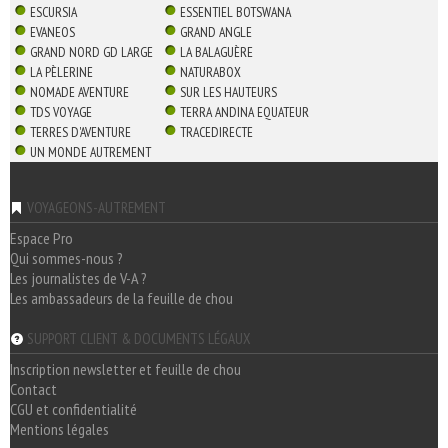
ESCURSIA
ESSENTIEL BOTSWANA
EVANEOS
GRAND ANGLE
GRAND NORD GD LARGE
LA BALAGUÈRE
LA PÈLERINE
NATURABOX
NOMADE AVENTURE
SUR LES HAUTEURS
TDS VOYAGE
TERRA ANDINA EQUATEUR
TERRES D'AVENTURE
TRACEDIRECTE
UN MONDE AUTREMENT
VOYAGEONS-AUTREMENT
Espace Pro
Qui sommes-nous ?
Les journalistes de V-A ?
Les ambassadeurs de la feuille de chou
SUPPORT CLIENT & DOCUMENTS LÉGAUX
Inscription newsletter et feuille de chou
Contact
CGU et confidentialité
Mentions légales