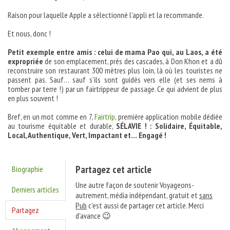
Raison pour laquelle Apple a sélectionné l’appli et la recommande.
Et nous, donc !
Petit exemple entre amis : celui de mama Pao qui, au Laos, a été
expropriée
de son emplacement, près des cascades, à Don Khon et a dû
reconstruire son restaurant 300 mètres plus loin, là où les touristes ne
passent pas. Sauf… sauf s’ils sont guidés vers elle (et ses nems à
tomber par terre !) par un fairtrippeur de passage. Ce qui advient de plus
en plus souvent !
Bref, en un mot comme en 7,
Fairtrip
, première application mobile dédiée
au tourisme équitable et durable,
S
É
LAVIE ! : Solidaire,
É
quitable,
Local, Authentique, Vert, Impactant et… Engagé !
Partagez cet article
Biographie
Une autre façon de soutenir Voyageons-
Derniers articles
autrement, média indépendant, gratuit et
sans
Pub
c'est aussi de partager cet article. Merci
Partagez
d'avance 😉