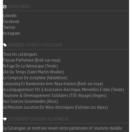
SUIVEZ-NOUS
LinkedIn
Facebook
Twitter
Instagram
DERNIÈRES OFFRES V-A EXCLUSIVE
Tous les catalogues
Paysan Parfumeur (Breil-sur-roya)
Refuge De La Valmasque (Tende)
L'Air Du Temps (Saint Martin Vésubie)
Le Comptoir De Joséphine (Valdeblore)
Canyoning Et Randonnée Avec Roya évasion (Breil-sur-roya)
Accompagnement Vtt à Assistance électrique, Merveilles E-bike (Tende)
Tourisme & Développement Solidaires (TDS Voyage) (Angers)
Aux Sources Gourmandes (Allos)
Ad Montem, Location De Vélos électriques (Colmars Les Alpes)
LES DERNIERS DOSSIERS A L'HONNEUR
La Catalogne, un territoire vivant entre patrimoine et tourisme durable