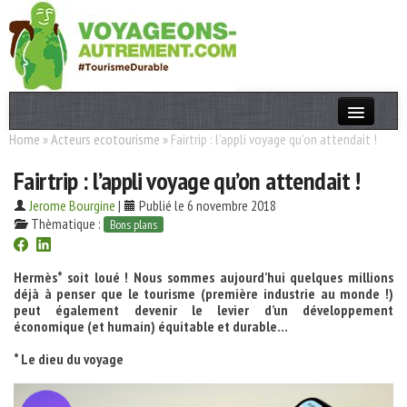
Home
»
Acteurs ecotourisme
»
Fairtrip : l’appli voyage qu’on attendait !
Actualités
Fairtrip : l’appli voyage qu’on attendait !
T. Responsable
Jerome Bourgine
|
Publié le 6 novembre 2018
Destinations
Thèmatique :
Bons plans
Acteurs
Hermès* soit loué ! Nous sommes aujourd’hui quelques millions
Thèmes
déjà à penser que le tourisme (première industrie au monde !)
peut également devenir le levier d’un développement
économique (et humain) équitable et durable…
OK
* Le dieu du voyage