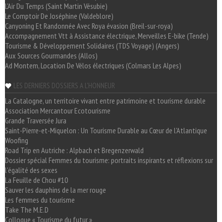
L'Air Du Temps (Saint Martin Vésubie)
Le Comptoir De Joséphine (Valdeblore)
Canyoning Et Randonnée Avec Roya évasion (Breil-sur-roya)
Accompagnement Vtt à Assistance électrique, Merveilles E-bike (Tende)
Tourisme & Développement Solidaires (TDS Voyage) (Angers)
Aux Sources Gourmandes (Allos)
Ad Montem, Location De Vélos électriques (Colmars Les Alpes)
LES DERNIERS DOSSIERS A L'HONNEUR
La Catalogne, un territoire vivant entre patrimoine et tourisme durable
Association Mercantour Ecotourisme
Grande Traversée Jura
Saint-Pierre-et-Miquelon : Un Tourisme Durable au Cœur de l'Atlantique
Woofing
Road Trip en Autriche : Alpbach et Bregenzerwald
Dossier spécial Femmes du tourisme: portraits inspirants et réflexions sur
l'égalité des sexes
La Feuille de Chou #10
Sauver les dauphins de la mer rouge
Les femmes du tourisme
Take The M.E.D
Colloque « Tourisme du futur »