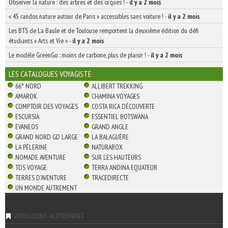
Observer la nature : des arbres et des orques !
-
il y a 2 mois
« 45 randos nature autour de Paris » accessibles sans voiture !
-
il y a 2 mois
Les BTS de La Baule et de Toulouse remportent la deuxième édition du défi
étudiants « Arts et Vie »
-
il y a 2 mois
Le modèle GreenGo : moins de carbone, plus de plaisir !
-
il y a 2 mois
LES CATALOGUES VOYAGISTE
66° NORD
ALLIBERT TREKKING
AMAROK
CHAMINA VOYAGES
COMPTOIR DES VOYAGES
COSTA RICA DÉCOUVERTE
ESCURSIA
ESSENTIEL BOTSWANA
EVANEOS
GRAND ANGLE
GRAND NORD GD LARGE
LA BALAGUÈRE
LA PÈLERINE
NATURABOX
NOMADE AVENTURE
SUR LES HAUTEURS
TDS VOYAGE
TERRA ANDINA EQUATEUR
TERRES D'AVENTURE
TRACEDIRECTE
UN MONDE AUTREMENT
VOYAGEONS-AUTREMENT