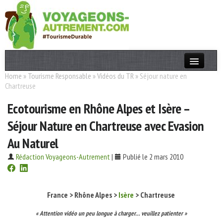
Home
»
Tourisme Responsable
»
Vidéos du TR
»
Séjour nature en
Actualités
Chartreuse
T. Responsable
Ecotourisme en Rhône Alpes et Isère –
Destinations
Séjour Nature en Chartreuse avec Evasion
Acteurs
Au Naturel
Thèmes
Rédaction Voyageons-Autrement
|
Publié le 2 mars 2010
OK
France > Rhône Alpes >
Isère
> Chartreuse
« Attention vidéo un peu longue à charger… veuillez patienter »