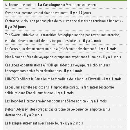
À l'honneur ce mois-ci :
La Catalogne
sur Voyageons Autrement
Voyage sur-mesure : ce qui change vraiment
-
il y a 15 jours
Capfrance : « Nous ne parlons plus de tourisme social mais de tourisme à impact »
-
il y a 26 jours
The Swarm Initiative : « La transition écologique ne doit pas rester une intention,
elle doit devenir un outil de gestion pour les hôtels »
-
il y a 1 mois
La Corrèze, un département unique à (re)découvrir absolument !
-
il y a 1 mois
Idée Nomade : faire du voyage de groupe une expérience humaine
-
il y a 1 mois
Ces labels et certifications AFNOR qui aident les voyageurs à choisir leurs
hébergements, activités ou destinations
-
il y a 1 mois
L’UNESCO célèbre la 5ème Journée Mondiale de la langue Kiswahili
-
il y a 1 mois
Label Emmaüs fête ses dix ans : l’improbable pari qui a fait entrer l’économie
solidaire dans l’ère du numérique
-
il y a 1 mois
Les Trophées Horizons reviennent pour une 5ème édition
-
il y a 1 mois
Detour Odyssey : des voyages bas carbone où l’expérience l’emporte sur la
destination
-
il y a 2 mois
Le Mexique autrement avec Paseo Tours
-
il y a 2 mois