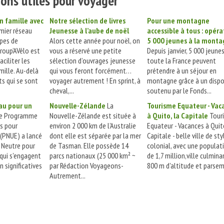
ons utiles pour voyager
en famille avec
Notre sélection de livres
Pour une montagne
mier réseau
Jeunesse à l’aube de noël
accessible à tous : opéra
upes de
Alors cette année pour noël, on
5 000 jeunes à la monta
Group’AVélo est
vous a réservé une petite
Depuis janvier, 5 000 jeune
ciliter les
sélection d’ouvrages jeunesse
toute la France peuvent
mille. Au-delà
qui vous feront forcément…
prétendre à un séjour en
s qui se sont
voyager autrement ! En sprint, à
montagne grâce à un dispo
cheval,...
soutenu par le Fonds...
au pour un
Nouvelle-Zélande
La
Tourisme Equateur - Vac
e Programme
Nouvelle-Zélande est située à
à Quito, la Capitale
Tour
s pour
environ 2 000 km de l'Australie
Equateur - Vacances à Quito
(PNUE) a lancé
dont elle est séparée par la mer
Capitale - belle ville de sty
 Neutre pour
de Tasman. Elle possède 14
colonial, avec une populat
 qui s'engagent
parcs nationaux (25 000 km² ~
de 1,7 million,ville culmina
n significatives
par Rédaction Voyageons-
800 m d'altitude et parsem
Autrement...