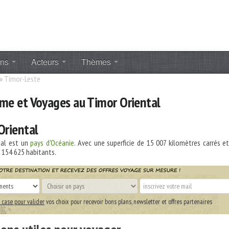
ons
Acteurs
Thèmes
»
Timor-Leste
sme et Voyages au Timor Oriental
Oriental
tal est un
pays d'Océanie
. Avec une superficie de
15 007
kilomètres carrés e
 154 625
habitants.
 case pour valider
vos choix pour recevoir bons plans, newsletter et offres partenaires