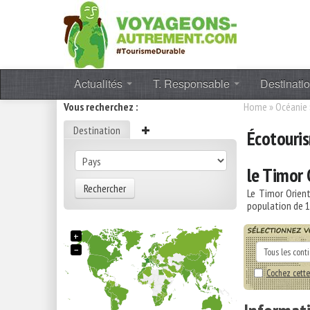
Actualités
T. Responsable
Destinati
Vous recherchez :
Home
»
Océanie
Destination
Écotouri
le Timor 
Rechercher
Le Timor Orien
population de
1
+
−
Cochez cette