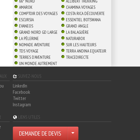
66° NORD
ALLIBERT TREKKING
AMAROK
CHAMINA VOYAGES
COMPTOIR DES VOYAGES
COSTA RICA DÉCOUVERTE
ESCURSIA
ESSENTIEL BOTSWANA
EVANEOS
GRAND ANGLE
GRAND NORD GD LARGE
LA BALAGUÈRE
LA PÈLERINE
NATURABOX
NOMADE AVENTURE
SUR LES HAUTEURS
TDS VOYAGE
TERRA ANDINA EQUATEUR
TERRES D'AVENTURE
TRACEDIRECTE
UN MONDE AUTREMENT
GAUX
SUIVEZ-NOUS
hou
LinkedIn
Facebook
Twitter
Instagram
R
LIENS UTILES
e
DEMANDE DE DEVIS