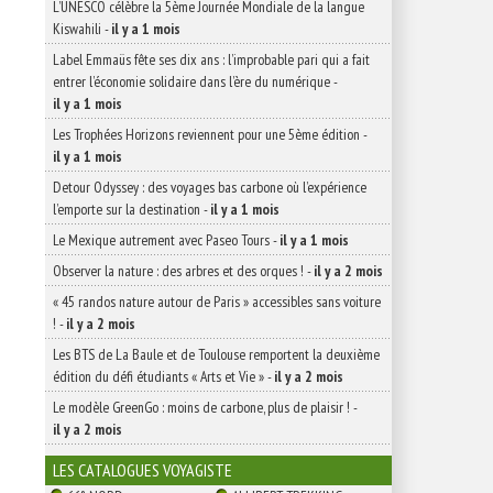
L’UNESCO célèbre la 5ème Journée Mondiale de la langue
Kiswahili
-
il y a 1 mois
Label Emmaüs fête ses dix ans : l’improbable pari qui a fait
entrer l’économie solidaire dans l’ère du numérique
-
il y a 1 mois
Les Trophées Horizons reviennent pour une 5ème édition
-
il y a 1 mois
Detour Odyssey : des voyages bas carbone où l’expérience
l’emporte sur la destination
-
il y a 1 mois
Le Mexique autrement avec Paseo Tours
-
il y a 1 mois
Observer la nature : des arbres et des orques !
-
il y a 2 mois
« 45 randos nature autour de Paris » accessibles sans voiture
!
-
il y a 2 mois
Les BTS de La Baule et de Toulouse remportent la deuxième
édition du défi étudiants « Arts et Vie »
-
il y a 2 mois
Le modèle GreenGo : moins de carbone, plus de plaisir !
-
il y a 2 mois
LES CATALOGUES VOYAGISTE