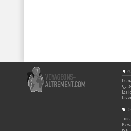
VO
Espa
Qui 
Les j
Les a
DE
Tous 
Paysa
Refug