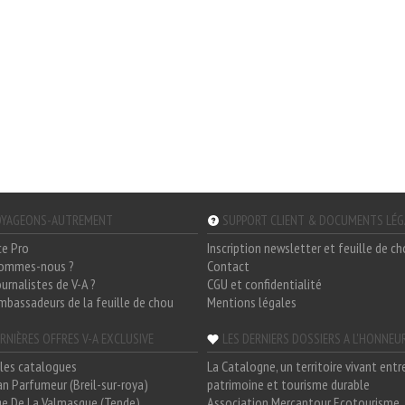
YAGEONS-AUTREMENT
SUPPORT CLIENT & DOCUMENTS LÉ
ce Pro
Inscription newsletter et feuille de c
sommes-nous ?
Contact
ournalistes de V-A ?
CGU et confidentialité
mbassadeurs de la feuille de chou
Mentions légales
RNIÈRES OFFRES V-A EXCLUSIVE
LES DERNIERS DOSSIERS A L'HONNEU
les catalogues
La Catalogne, un territoire vivant entr
n Parfumeur (Breil-sur-roya)
patrimoine et tourisme durable
e De La Valmasque (Tende)
Association Mercantour Ecotourisme