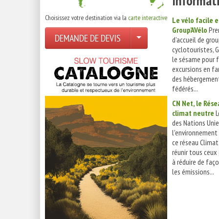
Informati
Choisissez votre destination via la
carte interactive
Le vélo facile 
Group’AVélo
Pre
DEMANDE DE DEVIS
d’accueil de gro
cyclotouristes, 
le sésame pour fa
excursions en fa
des hébergement
fédérés...
CN Net, le Rése
climat neutre
L
des Nations Unie
l'environnement 
ce réseau Climat
réunir tous ceux
à réduire de faço
les émissions...