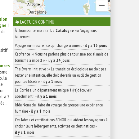
tion
L'ACTU EN CONTINU
gne !
À l'honneur ce mois-ci :
La Catalogne
sur Voyageons
s de
Autrement
Voyage sur-mesure : ce qui change vraiment
-
il y a 13 jours
sitif
Capfrance : « Nous ne parlons plus de tourisme social mais de
tourisme à impact »
-
il y a 24 jours
ances
The Swarm Initiative : « La transition écologique ne doit pas
isme
rester une intention, elle doit devenir un outil de gestion
, la
pour les hôtels »
-
il y a 1 mois
le
ion
La Corrèze, un département unique à (re)découvrir
nt à 2
absolument !
-
il y a 1 mois
ée...
Idée Nomade : faire du voyage de groupe une expérience
humaine
-
il y a 1 mois
Ces labels et certifications AFNOR qui aident les voyageurs à
choisir leurs hébergements, activités ou destinations
-
il y a 1 mois