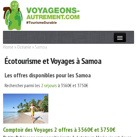
Home
»
Océanie
»
Samoa
Actualités
Écotourisme et Voyages à Samoa
T. Responsable
Destinations
Les offres disponibles pour les Samoa
Acteurs
Rechercher parmi les
2 séjours
à 3560€ et 3750€
Thèmes
OK
Comptoir des Voyages
2 offres à 3560€ et 3750€