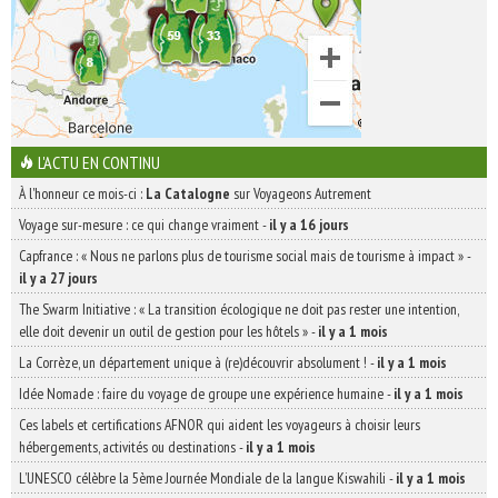
L'ACTU EN CONTINU
À l'honneur ce mois-ci :
La Catalogne
sur Voyageons Autrement
Voyage sur-mesure : ce qui change vraiment
-
il y a 16 jours
Capfrance : « Nous ne parlons plus de tourisme social mais de tourisme à impact »
-
il y a 27 jours
The Swarm Initiative : « La transition écologique ne doit pas rester une intention,
elle doit devenir un outil de gestion pour les hôtels »
-
il y a 1 mois
La Corrèze, un département unique à (re)découvrir absolument !
-
il y a 1 mois
Idée Nomade : faire du voyage de groupe une expérience humaine
-
il y a 1 mois
Ces labels et certifications AFNOR qui aident les voyageurs à choisir leurs
hébergements, activités ou destinations
-
il y a 1 mois
L’UNESCO célèbre la 5ème Journée Mondiale de la langue Kiswahili
-
il y a 1 mois