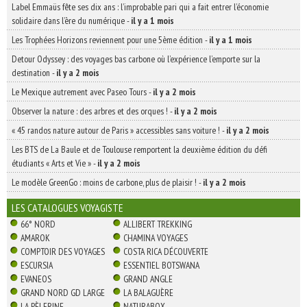
Label Emmaüs fête ses dix ans : l’improbable pari qui a fait entrer l’économie
solidaire dans l’ère du numérique
-
il y a 1 mois
Les Trophées Horizons reviennent pour une 5ème édition
-
il y a 1 mois
Detour Odyssey : des voyages bas carbone où l’expérience l’emporte sur la
destination
-
il y a 2 mois
Le Mexique autrement avec Paseo Tours
-
il y a 2 mois
Observer la nature : des arbres et des orques !
-
il y a 2 mois
« 45 randos nature autour de Paris » accessibles sans voiture !
-
il y a 2 mois
Les BTS de La Baule et de Toulouse remportent la deuxième édition du défi
étudiants « Arts et Vie »
-
il y a 2 mois
Le modèle GreenGo : moins de carbone, plus de plaisir !
-
il y a 2 mois
LES CATALOGUES VOYAGISTE
66° NORD
ALLIBERT TREKKING
AMAROK
CHAMINA VOYAGES
COMPTOIR DES VOYAGES
COSTA RICA DÉCOUVERTE
ESCURSIA
ESSENTIEL BOTSWANA
EVANEOS
GRAND ANGLE
GRAND NORD GD LARGE
LA BALAGUÈRE
LA PÈLERINE
NATURABOX