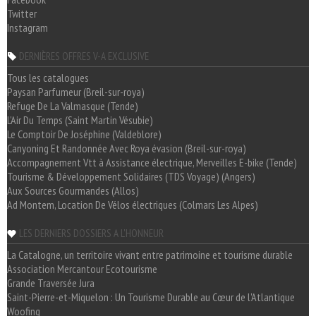
Twitter
Instagram
DERNIÈRES OFFRES V-A EXCLUSIVE
Tous les catalogues
Paysan Parfumeur (Breil-sur-roya)
Refuge De La Valmasque (Tende)
L'Air Du Temps (Saint Martin Vésubie)
Le Comptoir De Joséphine (Valdeblore)
Canyoning Et Randonnée Avec Roya évasion (Breil-sur-roya)
Accompagnement Vtt à Assistance électrique, Merveilles E-bike (Tende)
Tourisme & Développement Solidaires (TDS Voyage) (Angers)
Aux Sources Gourmandes (Allos)
Ad Montem, Location De Vélos électriques (Colmars Les Alpes)
LES DERNIERS DOSSIERS A L'HONNEUR
La Catalogne, un territoire vivant entre patrimoine et tourisme durable
Association Mercantour Ecotourisme
Grande Traversée Jura
Saint-Pierre-et-Miquelon : Un Tourisme Durable au Cœur de l'Atlantique
Woofing