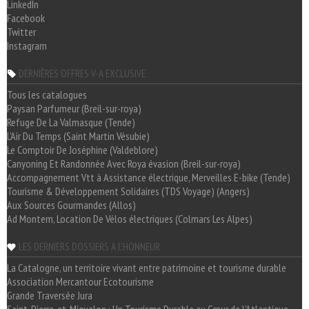
LinkedIn
Facebook
Twitter
Instagram
DERNIÈRES OFFRES V-A EXCLUSIVE
Tous les catalogues
Paysan Parfumeur (Breil-sur-roya)
Refuge De La Valmasque (Tende)
L'Air Du Temps (Saint Martin Vésubie)
Le Comptoir De Joséphine (Valdeblore)
Canyoning Et Randonnée Avec Roya évasion (Breil-sur-roya)
Accompagnement Vtt à Assistance électrique, Merveilles E-bike (Tende)
Tourisme & Développement Solidaires (TDS Voyage) (Angers)
Aux Sources Gourmandes (Allos)
Ad Montem, Location De Vélos électriques (Colmars Les Alpes)
LES DERNIERS DOSSIERS A L'HONNEUR
La Catalogne, un territoire vivant entre patrimoine et tourisme durable
Association Mercantour Ecotourisme
Grande Traversée Jura