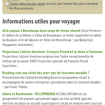
Cochez cette case pour valider
vos choix pour recevoir bons plans, newsletter
et offres partenaires
Informations utiles pour voyager
Gîte paysan à Bourdeaux dans corps de ferme rénové
Entre Provence
et Vallée de la Drôme, à 10mn de Bourdeaux, la ferme surplombe la vallée
du Roubion. À 1h de Valence et 45mn de Montélimar. ~ par Rédaction
Voyageons-Autrement...
Projections Culture-Aventure - François Picard et la chine à l'honneur
Projections Culture-Aventure propose une Soirée exceptionnelle de
clôture de la saison 2009. Projection spéciale de François Picard
Caractères...
Booking.com aux côtés des start-ups du tourisme durable ?
Présentation de l'initiative Booking Booster, programme visant à
accompagner de jeunes entreprises spécialisées dans le tourisme durable.
~ par Florie Thielin...
Jeûne et Randonnée - VILLEPERDRIX
ACCUEIL PAYSAN est un
groupement de paysans, qui prenant appui sur leur activité agricole
mettent en place un accueil touristique et social en relation avec tous les