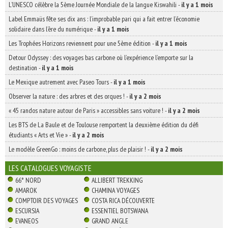
L’UNESCO célèbre la 5ème Journée Mondiale de la langue Kiswahili
-
il y a 1 mois
Label Emmaüs fête ses dix ans : l’improbable pari qui a fait entrer l’économie
solidaire dans l’ère du numérique
-
il y a 1 mois
Les Trophées Horizons reviennent pour une 5ème édition
-
il y a 1 mois
Detour Odyssey : des voyages bas carbone où l’expérience l’emporte sur la
destination
-
il y a 1 mois
Le Mexique autrement avec Paseo Tours
-
il y a 1 mois
Observer la nature : des arbres et des orques !
-
il y a 2 mois
« 45 randos nature autour de Paris » accessibles sans voiture !
-
il y a 2 mois
Les BTS de La Baule et de Toulouse remportent la deuxième édition du défi
étudiants « Arts et Vie »
-
il y a 2 mois
Le modèle GreenGo : moins de carbone, plus de plaisir !
-
il y a 2 mois
LES CATALOGUES VOYAGISTE
66° NORD
ALLIBERT TREKKING
AMAROK
CHAMINA VOYAGES
COMPTOIR DES VOYAGES
COSTA RICA DÉCOUVERTE
ESCURSIA
ESSENTIEL BOTSWANA
EVANEOS
GRAND ANGLE