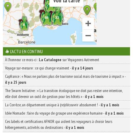
voir la carte
L'ACTU EN CONTINU
À l'honneur ce mois-ci :
La Catalogne
sur Voyageons Autrement
Voyage sur-mesure : ce qui change vraiment
-
il y a 14 jours
Capfrance : « Nous ne parlons plus de tourisme social mais de tourisme à impact »
-
il y a 25 jours
The Swarm Initiative : « La transition écologique ne doit pas rester une intention,
elle doit devenir un outil de gestion pour les hôtels »
-
il y a 1 mois
La Corrèze, un département unique à (re)découvrir absolument !
-
il y a 1 mois
Idée Nomade : faire du voyage de groupe une expérience humaine
-
il y a 1 mois
Ces labels et certifications AFNOR qui aident les voyageurs à choisir leurs
hébergements, activités ou destinations
-
il y a 1 mois