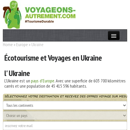
Home
»
Europe
»
Ukraine
Actualités
Écotourisme et Voyages en Ukraine
T. Responsable
Destinations
l' Ukraine
Acteurs
L'Ukraine est un
pays d'Europe
. Avec une superficie de
603 700
kilomètres
carrés et une population de
45 415 596
habitants.
Thèmes
OK