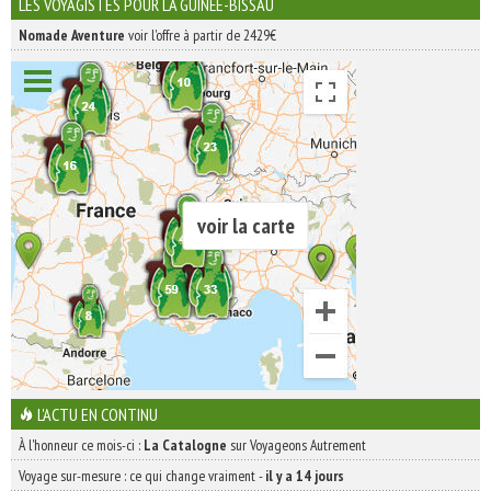
INSCRIVEZ-VOUS | ABONNEZ-VOUS
LES VOYAGISTES POUR LA GUINÉE-BISSAU
Nomade Aventure
voir l'offre à partir de 2429€
voir la carte
L'ACTU EN CONTINU
À l'honneur ce mois-ci :
La Catalogne
sur Voyageons Autrement
Voyage sur-mesure : ce qui change vraiment
-
il y a 14 jours