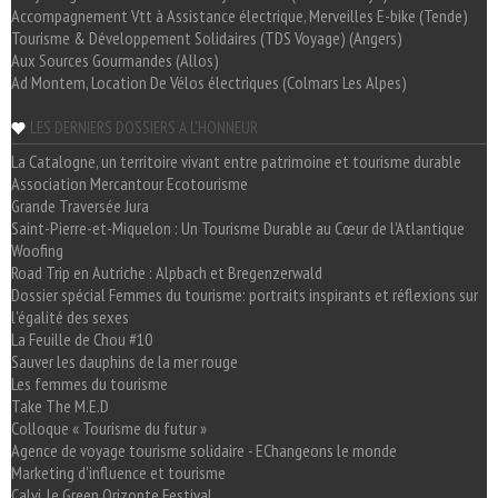
Accompagnement Vtt à Assistance électrique, Merveilles E-bike (Tende)
Tourisme & Développement Solidaires (TDS Voyage) (Angers)
Aux Sources Gourmandes (Allos)
Ad Montem, Location De Vélos électriques (Colmars Les Alpes)
LES DERNIERS DOSSIERS A L'HONNEUR
La Catalogne, un territoire vivant entre patrimoine et tourisme durable
Association Mercantour Ecotourisme
Grande Traversée Jura
Saint-Pierre-et-Miquelon : Un Tourisme Durable au Cœur de l'Atlantique
Woofing
Road Trip en Autriche : Alpbach et Bregenzerwald
Dossier spécial Femmes du tourisme: portraits inspirants et réflexions sur
l'égalité des sexes
La Feuille de Chou #10
Sauver les dauphins de la mer rouge
Les femmes du tourisme
Take The M.E.D
Colloque « Tourisme du futur »
Agence de voyage tourisme solidaire - EChangeons le monde
Marketing d'influence et tourisme
Calvi, le Green Orizonte Festival