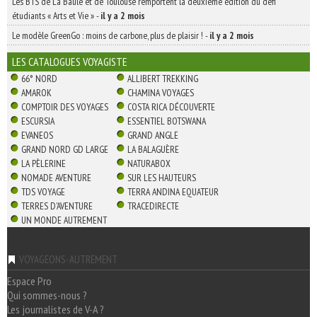
Les BTS de La Baule et de Toulouse remportent la deuxième édition du défi
étudiants « Arts et Vie »
-
il y a 2 mois
Le modèle GreenGo : moins de carbone, plus de plaisir !
-
il y a 2 mois
LES CATALOGUES VOYAGISTE
66° NORD
ALLIBERT TREKKING
AMAROK
CHAMINA VOYAGES
COMPTOIR DES VOYAGES
COSTA RICA DÉCOUVERTE
ESCURSIA
ESSENTIEL BOTSWANA
EVANEOS
GRAND ANGLE
GRAND NORD GD LARGE
LA BALAGUÈRE
LA PÈLERINE
NATURABOX
NOMADE AVENTURE
SUR LES HAUTEURS
TDS VOYAGE
TERRA ANDINA EQUATEUR
TERRES D'AVENTURE
TRACEDIRECTE
UN MONDE AUTREMENT
VOYAGEONS-AUTREMENT
Espace Pro
Qui sommes-nous ?
Les journalistes de V-A ?