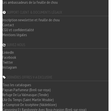
Les ambassadeurs de la feuille de chou
SUPPORT CLIENT & DOCUMENTS LÉGAUX
Inscription newsletter et feuille de chou
Contact
CGU et confidentialité
Mentions légales
SUIVEZ-NOUS
LinkedIn
Facebook
Twitter
Instagram
DERNIÈRES OFFRES V-A EXCLUSIVE
Tous les catalogues
Paysan Parfumeur (Breil-sur-roya)
Refuge De La Valmasque (Tende)
L'Air Du Temps (Saint Martin Vésubie)
Le Comptoir De Joséphine (Valdeblore)
Canyoning Et Randonnée Avec Roya évasion (Breil-sur-roya)