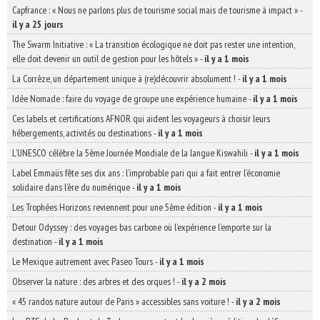
Capfrance : « Nous ne parlons plus de tourisme social mais de tourisme à impact »
-
il y a 25 jours
The Swarm Initiative : « La transition écologique ne doit pas rester une intention,
elle doit devenir un outil de gestion pour les hôtels »
-
il y a 1 mois
La Corrèze, un département unique à (re)découvrir absolument !
-
il y a 1 mois
Idée Nomade : faire du voyage de groupe une expérience humaine
-
il y a 1 mois
Ces labels et certifications AFNOR qui aident les voyageurs à choisir leurs
hébergements, activités ou destinations
-
il y a 1 mois
L’UNESCO célèbre la 5ème Journée Mondiale de la langue Kiswahili
-
il y a 1 mois
Label Emmaüs fête ses dix ans : l’improbable pari qui a fait entrer l’économie
solidaire dans l’ère du numérique
-
il y a 1 mois
Les Trophées Horizons reviennent pour une 5ème édition
-
il y a 1 mois
Detour Odyssey : des voyages bas carbone où l’expérience l’emporte sur la
destination
-
il y a 1 mois
Le Mexique autrement avec Paseo Tours
-
il y a 1 mois
Observer la nature : des arbres et des orques !
-
il y a 2 mois
« 45 randos nature autour de Paris » accessibles sans voiture !
-
il y a 2 mois