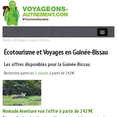
Home
»
Afrique
»
Guinée-Bissau
Actualités
Écotourisme et Voyages en Guinée-Bissau
T. Responsable
Destinations
Les offres disponibles pour la Guinée-Bissau
Acteurs
Rechercher parmi les
1 séjours
à partir de 2429€
Thèmes
OK
Nomade Aventure
voir l'offre à partir de 2429€