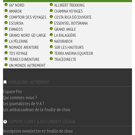
66° NORD
ALLIBERT TREKKING
AMAROK
CHAMINA VOYAGES
COMPTOIR DES VOYAGES
COSTA RICA DÉCOUVERTE
ESCURSIA
ESSENTIEL BOTSWANA
EVANEOS
GRAND ANGLE
GRAND NORD GD LARGE
LA BALAGUÈRE
LA PÈLERINE
NATURABOX
NOMADE AVENTURE
SUR LES HAUTEURS
TDS VOYAGE
TERRA ANDINA EQUATEUR
TERRES D'AVENTURE
TRACEDIRECTE
UN MONDE AUTREMENT
VOYAGEONS-AUTREMENT
Espace Pro
Qui sommes-nous ?
Les journalistes de V-A ?
Les ambassadeurs de la feuille de chou
SUPPORT CLIENT & DOCUMENTS LÉGAUX
Inscription newsletter et feuille de chou