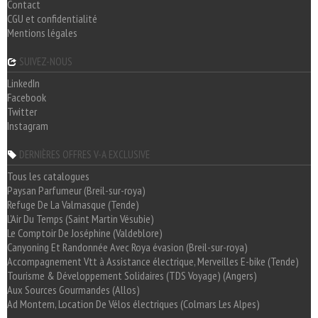
Contact
CGU et confidentialité
Mentions légales
SUIVEZ-NOUS
LinkedIn
Facebook
Twitter
Instagram
DERNIÈRES OFFRES V-A EXCLUSIVE
Tous les catalogues
Paysan Parfumeur (Breil-sur-roya)
Refuge De La Valmasque (Tende)
L'Air Du Temps (Saint Martin Vésubie)
Le Comptoir De Joséphine (Valdeblore)
Canyoning Et Randonnée Avec Roya évasion (Breil-sur-roya)
Accompagnement Vtt à Assistance électrique, Merveilles E-bike (Tende)
Tourisme & Développement Solidaires (TDS Voyage) (Angers)
Aux Sources Gourmandes (Allos)
Ad Montem, Location De Vélos électriques (Colmars Les Alpes)