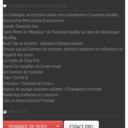
LES DERNIERS DOSSIERS A L'HONNEUR
La Catalogne, un territoire vivant entre patrimoine et tourisme durable
Association Mercantour Ecotourisme
Grande Traversée Jura
Saint-Pierre-et-Miquelon : Un Tourisme Durable au Cœur de l'Atlantique
Woofing
Road Trip en Autriche : Alpbach et Bregenzerwald
Dossier spécial Femmes du tourisme: portraits inspirants et réflexions sur
l'égalité des sexes
La Feuille de Chou #10
Sauver les dauphins de la mer rouge
Les femmes du tourisme
Take The M.E.D
Colloque « Tourisme du futur »
Agence de voyage tourisme solidaire - EChangeons le monde
Marketing d'influence et tourisme
Calvi, le Green Orizonte Festival
LIENS UTILES
DEMANDE DE DEVIS
ESPACE PRO