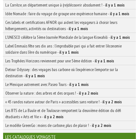
La Corrèze, un département unique à (re)découvrir absolument !
-
il y a 1 mois
Idée Nomade : faire du voyage de groupe une expérience humaine
-
il y a 1 mois
Ces labels et certifications AFNOR qui aident les voyageurs à choisir leurs
hébergements, activités ou destinations
-
il y a 1 mois
L’UNESCO célèbre la 5ème Journée Mondiale de la langue Kiswahili
-
il y a 1 mois
Label Emmaüs fête ses dix ans : l’improbable pari qui a fait entrer l’économie
solidaire dans l’ère du numérique
-
il y a 1 mois
Les Trophées Horizons reviennent pour une 5ème édition
-
il y a 1 mois
Detour Odyssey : des voyages bas carbone où l’expérience l’emporte sur la
destination
-
il y a 1 mois
Le Mexique autrement avec Paseo Tours
-
il y a 1 mois
Observer la nature : des arbres et des orques !
-
il y a 2 mois
« 45 randos nature autour de Paris » accessibles sans voiture !
-
il y a 2 mois
Les BTS de La Baule et de Toulouse remportent la deuxième édition du défi
étudiants « Arts et Vie »
-
il y a 2 mois
Le modèle GreenGo : moins de carbone, plus de plaisir !
-
il y a 2 mois
LES CATALOGUES VOYAGISTE