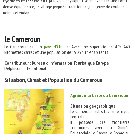
Pygmées et réserve du Dja
Niveau physique 1 Votre aventure Une forêt
dense équatoriale, un village pygmée traditionnel, un fleuve de couleur
noire s'étendant...
le Cameroun
Le Cameroun est un
pays d'Afrique
. Avec une superficie de
475 440
kilomètres carrés et une population de
19 294 149
habitants.
Contributeur : Bureau d'Information Touristique Europe
Delphicom International
Situation, Climat et Population du Cameroun
Agrandir la Carte du Cameroun
Situation géographique
Le Cameroun est situé en Afrique
centrale.
Il possède des frontières
communes avec la Guinée
Equatoriale, le Gabon, le Congo au