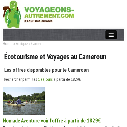
Home
»
Afrique
»
Cameroun
Actualités
Écotourisme et Voyages au Cameroun
T. Responsable
Destinations
Les offres disponibles pour le Cameroun
Acteurs
Rechercher parmi les
1 séjours
à partir de 1829€
Thèmes
OK
Nomade Aventure
voir l'offre à partir de 1829€