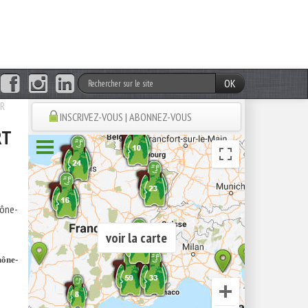
OK
DR
INSCRIVEZ-VOUS | ABONNEZ-VOUS
RT
hône-
voir la carte
hône-