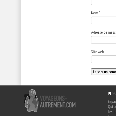
Nom
*
Adresse de mess
Site web
VO
Espa
Qui 
Les j