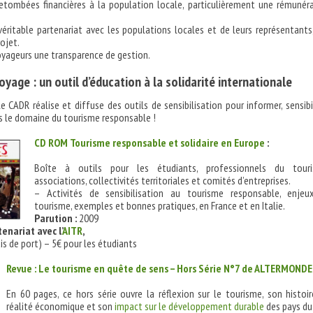
retombées financières à la population locale, particulièrement une rémunér
 véritable partenariat avec les populations locales et de leurs représentants
rojet.
oyageurs une transparence de gestion.
oyage : un outil d’éducation à la solidarité internationale
e CADR réalise et diffuse des outils de sensibilisation pour informer, sensibil
ns le domaine du tourisme responsable !
CD ROM Tourisme responsable et solidaire en Europe
:
Boîte à outils pour les étudiants, professionnels du touri
associations, collectivités territoriales et comités d’entreprises.
– Activités de sensibilisation au tourisme responsable, enjeu
tourisme, exemples et bonnes pratiques, en France et en Italie.
Parution :
2009
enariat avec l’
AITR
,
ais de port) – 5€ pour les étudiants
Revue : Le tourisme en quête de sens – Hors Série N°7 de ALTERMOND
En 60 pages, ce hors série ouvre la réflexion sur le tourisme, son histoir
réalité économique et son
impact sur le développement durable
des pays du