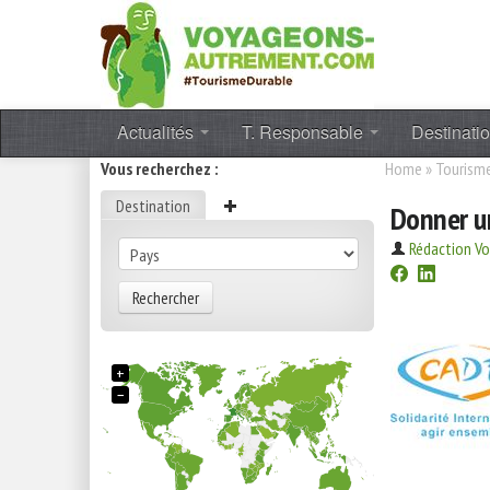
Actualités
T. Responsable
Destinati
Vous recherchez :
Home
»
Tourisme
Destination
Donner un
Rédaction V
Rechercher
+
−