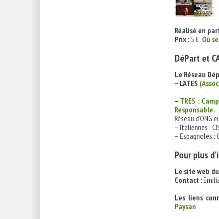
Réalisé en par
Prix :
5 €
Où se
DéPart et CA
Le Réseau Dép
– L’ATES
(Assoc
–
TRES : Camp
Responsable
.
Réseau d’ONG e
– Italiennes : CI
– Espagnoles : 
Pour plus d’
Le site web d
Contact :
Emili
Les liens con
Paysan