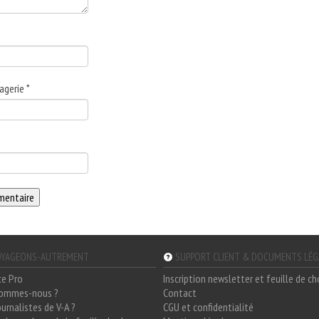
agerie
*
YAGEONS-AUTREMENT
SUPPORT CLIENT & DOCUMENTS LÉ
ce Pro
Inscription newsletter et feuille de c
sommes-nous ?
Contact
ournalistes de V-A ?
CGU et confidentialité