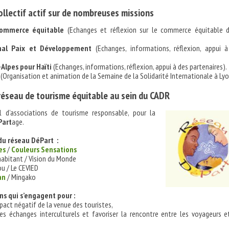
llectif actif sur de nombreuses missions
ommerce équitable
(Echanges et réflexion sur le commerce équitable 
nal Paix et Développement
(Echanges, informations, réflexion, appui 
Alpes pour Haïti
(Echanges, informations, réflexion, appui à des partenaires).
(Organisation et animation de la Semaine de la Solidarité Internationale à Lyo
réseau de tourisme équitable au sein du CADR
l d’associations de tourisme responsable, pour la
Part
age.
u réseau DéPart :
es
/
Couleurs Sensations
habitant / Vision du Monde
ou / Le CEVIED
an
/ Mingako
ns qui s’engagent pour :
pact négatif de la venue des touristes,
es échanges interculturels et favoriser la rencontre entre les voyageurs e