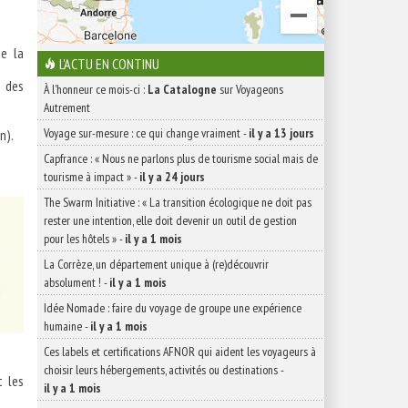
de la
L'ACTU EN CONTINU
à des
À l'honneur ce mois-ci :
La Catalogne
sur Voyageons
Autrement
Voyage sur-mesure : ce qui change vraiment
-
il y a 13 jours
n).
Capfrance : « Nous ne parlons plus de tourisme social mais de
tourisme à impact »
-
il y a 24 jours
The Swarm Initiative : « La transition écologique ne doit pas
rester une intention, elle doit devenir un outil de gestion
pour les hôtels »
-
il y a 1 mois
La Corrèze, un département unique à (re)découvrir
absolument !
-
il y a 1 mois
Idée Nomade : faire du voyage de groupe une expérience
humaine
-
il y a 1 mois
Ces labels et certifications AFNOR qui aident les voyageurs à
choisir leurs hébergements, activités ou destinations
-
t les
il y a 1 mois