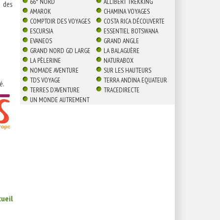
66° NORD
ALLIBERT TREKKING
, des
AMAROK
CHAMINA VOYAGES
COMPTOIR DES VOYAGES
COSTA RICA DÉCOUVERTE
ESCURSIA
ESSENTIEL BOTSWANA
EVANEOS
GRAND ANGLE
GRAND NORD GD LARGE
LA BALAGUÈRE
LA PÈLERINE
NATURABOX
NOMADE AVENTURE
SUR LES HAUTEURS
TDS VOYAGE
TERRA ANDINA EQUATEUR
é.
TERRES D'AVENTURE
TRACEDIRECTE
UN MONDE AUTREMENT
cueil