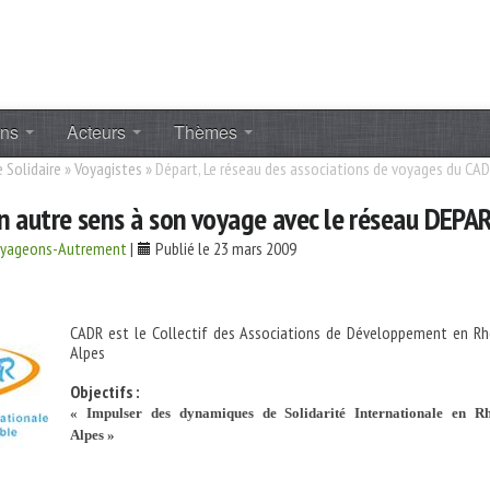
ons
Acteurs
Thèmes
 Solidaire
»
Voyagistes
»
Départ, Le réseau des associations de voyages du CA
 autre sens à son voyage avec le réseau DEPA
oyageons-Autrement
|
Publié le 23 mars 2009
CADR est le Collectif des Associations de Développement en R
Alpes
Objectifs :
« Impulser des dynamiques de Solidarité Internationale en R
Alpes »