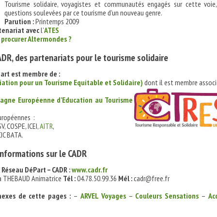
Tourisme solidaire, voyagistes et communautés engagés sur cette voie
questions soulevées par ce tourisme d’un nouveau genre.
Parution :
Printemps 2009
tenariat avec
l’
ATES
 procurer Altermondes ?
DR, des partenariats pour le tourisme solidaire
art est membre de :
iation pour un Tourisme Equitable et Solidaire)
dont il est membre associ
agne Européenne d’Education au Tourisme
uropéennes :
SV, COSPE, ICEI,
AITR
,
CIC BATA.
informations sur le CADR
u Réseau DéPart – CADR
:
www.cadr.fr
a THEBAUD Animatrice
Tél :
04.78.50.99.36
Mél :
cadr@free.fr
nexes de cette pages :
–
ARVEL Voyages
–
Couleurs Sensations
–
Ac