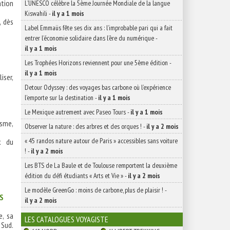
ation
L’UNESCO célèbre la 5ème Journée Mondiale de la langue
Kiswahili
-
il y a 1 mois
, dès
Label Emmaüs fête ses dix ans : l’improbable pari qui a fait
entrer l’économie solidaire dans l’ère du numérique
-
il y a 1 mois
Les Trophées Horizons reviennent pour une 5ème édition
-
il y a 1 mois
iser,
Detour Odyssey : des voyages bas carbone où l’expérience
l’emporte sur la destination
-
il y a 1 mois
Le Mexique autrement avec Paseo Tours
-
il y a 1 mois
sme,
Observer la nature : des arbres et des orques !
-
il y a 2 mois
« 45 randos nature autour de Paris » accessibles sans voiture
x du
!
-
il y a 2 mois
Les BTS de La Baule et de Toulouse remportent la deuxième
édition du défi étudiants « Arts et Vie »
-
il y a 2 mois
Le modèle GreenGo : moins de carbone, plus de plaisir !
-
ES
il y a 2 mois
e, sa
LES CATALOGUES VOYAGISTE
 Sud.