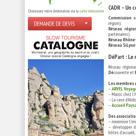
CADR – Un co
Choisissez votre destination via la
carte interactive
Commission c
DEMANDE DE DEVIS
région).
Réseau régio
partenaires).
Réseau Rhône-
Réseau SiLyon
DéPart : Le 
Réseau régiona
Dé
couverte et
Les membres d
–
ARVEL Voyag
– Maroc chez l’
– La case d’Alid
–
Accueil Pays
Des associatio
– minimiser l’im
– développer d
hôtes d’accueil,