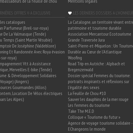
mbassadeurs de la feuille de chou
Mentions légales
RNIÈRES OFFRES V-A EXCLUSIVE
LES DERNIERS DOSSIERS A L'HONNEU
les catalogues
La Catalogne, un territoire vivant entr
n Parfumeur (Breil-sur-roya)
patrimoine et tourisme durable
e De La Valmasque (Tende)
Association Mercantour Ecotourisme
 Du Temps (Saint Martin Vésubie)
Grande Traversée Jura
mptoir De Joséphine (Valdeblore)
Saint-Pierre-et-Miquelon : Un Tourism
oning Et Randonnée Avec Roya évasion
Durable au Cœur de l'Atlantique
l-sur-roya)
Woofing
mpagnement Vtt à Assistance
Road Trip en Autriche : Alpbach et
rique, Merveilles E-bike (Tende)
Bregenzerwald
isme & Développement Solidaires
Dossier spécial Femmes du tourisme:
Voyage) (Angers)
portraits inspirants et réflexions sur
Sources Gourmandes (Allos)
l'égalité des sexes
ntem, Location De Vélos électriques
La Feuille de Chou #10
ars Les Alpes)
Sauver les dauphins de la mer rouge
Les femmes du tourisme
Take The M.E.D
Colloque « Tourisme du futur »
Agence de voyage tourisme solidaire -
EChangeons le monde