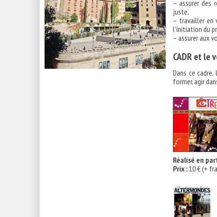
– assurer des 
juste,
– travailler en
l’initiation du p
– assurer aux v
CADR et le v
Dans ce cadre, l
former, agir da
Réalisé en part
Prix :
10 € (+ fr