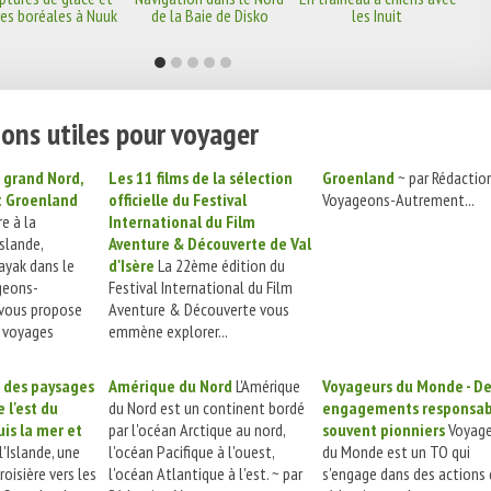
es boréales à Nuuk
de la Baie de Disko
les Inuit
ons utiles pour voyager
, grand Nord,
Les 11 films de la sélection
Groenland
~ par Rédactio
t Groenland
officielle du Festival
Voyageons-Autrement...
e à la
International du Film
slande,
Aventure & Découverte de Val
ayak dans le
d'Isère
La 22ème édition du
geons-
Festival International du Film
vous propose
Aventure & Découverte vous
e voyages
emmène explorer...
e des paysages
Amérique du Nord
L'Amérique
Voyageurs du Monde - D
 l'est du
du Nord est un continent bordé
engagements responsab
is la mer et
par l'océan Arctique au nord,
souvent pionniers
Voyage
'Islande, une
l'océan Pacifique à l'ouest,
du Monde est un TO qui
oisière vers les
l'océan Atlantique à l'est. ~ par
s'engage dans des actions