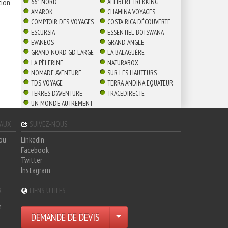
66° NORD
ALLIBERT TREKKING
tion
AMAROK
CHAMINA VOYAGES
COMPTOIR DES VOYAGES
COSTA RICA DÉCOUVERTE
ESCURSIA
ESSENTIEL BOTSWANA
EVANEOS
GRAND ANGLE
GRAND NORD GD LARGE
LA BALAGUÈRE
LA PÈLERINE
NATURABOX
NOMADE AVENTURE
SUR LES HAUTEURS
TDS VOYAGE
TERRA ANDINA EQUATEUR
TERRES D'AVENTURE
TRACEDIRECTE
UN MONDE AUTREMENT
GAUX
SUIVEZ-NOUS
hou
LinkedIn
Facebook
Twitter
Instagram
R
LIENS UTILES
e
DEMANDE DE DEVIS