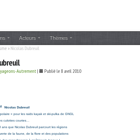
ons
Acteurs
Thèmes
isme
»
Nicolas Dubreuil
ubreuil
oyageons-Autrement
|
Publié le 8 avril 2010
Nicolas Dubreuil
olaire » pour les raids kayak et ski-pulka de GNGL
des culottes courtes…
0 ans que Nicolas Dubreuil parcourt les régions
verte de la faune, de la flore et des populations