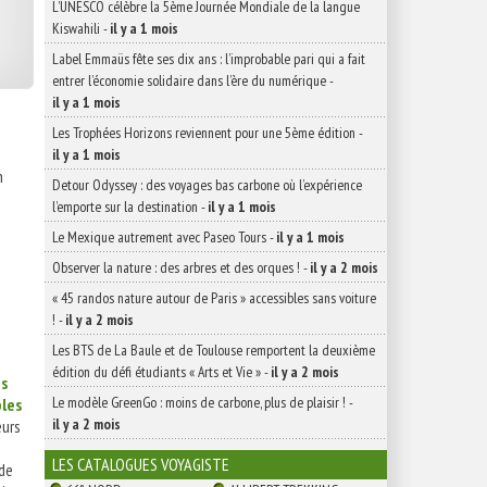
L’UNESCO célèbre la 5ème Journée Mondiale de la langue
Kiswahili
-
il y a 1 mois
Label Emmaüs fête ses dix ans : l’improbable pari qui a fait
entrer l’économie solidaire dans l’ère du numérique
-
il y a 1 mois
Les Trophées Horizons reviennent pour une 5ème édition
-
il y a 1 mois
n
Detour Odyssey : des voyages bas carbone où l’expérience
l’emporte sur la destination
-
il y a 1 mois
Le Mexique autrement avec Paseo Tours
-
il y a 1 mois
Observer la nature : des arbres et des orques !
-
il y a 2 mois
« 45 randos nature autour de Paris » accessibles sans voiture
!
-
il y a 2 mois
Les BTS de La Baule et de Toulouse remportent la deuxième
édition du défi étudiants « Arts et Vie »
-
il y a 2 mois
es
Le modèle GreenGo : moins de carbone, plus de plaisir !
-
les
il y a 2 mois
urs
LES CATALOGUES VOYAGISTE
 de