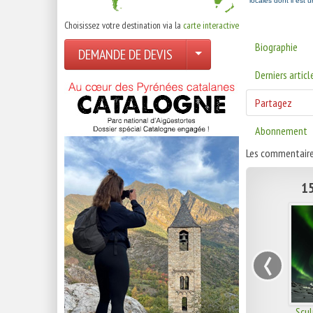
locales dont il est 
Choisissez votre destination via la
carte interactive
Biographie
DEMANDE DE DEVIS
Derniers articl
Partagez
Abonnement
Les commentaire
15
‹
Scul