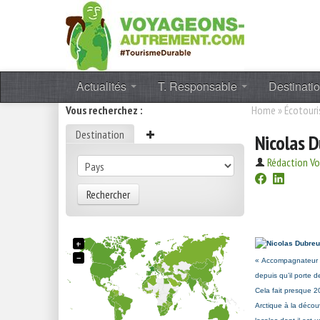
Actualités
T. Responsable
Destinati
Vous recherchez :
Home
»
Écotour
Destination
Nicolas D
Rédaction V
Rechercher
+
−
« Accompagnateur p
depuis qu’il porte 
Cela fait presque 2
Arctique à la décou