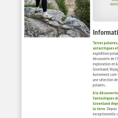
auror
Informati
Terres polaires
antarctiques e
expédition polair
découverte de l'I
exploration en k
Groenland, Voya
Autrement.com 
une sélection d
polaires...
A la découvert
fantastiques de
Groenland depu
la terre.
Depuis l
exceptionnelle cr