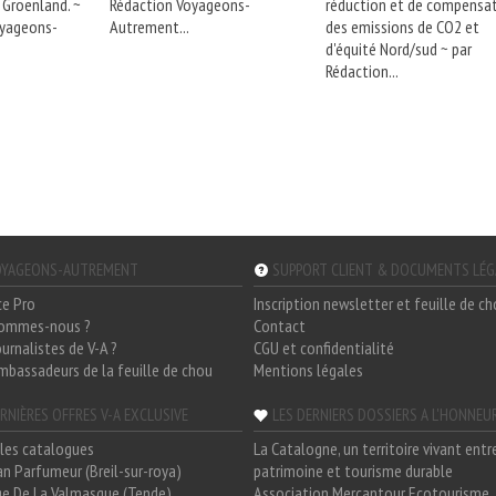
 Groenland. ~
Rédaction Voyageons-
réduction et de compensa
oyageons-
Autrement...
des emissions de CO2 et
d'équité Nord/sud ~ par
Rédaction...
YAGEONS-AUTREMENT
SUPPORT CLIENT & DOCUMENTS LÉ
ce Pro
Inscription newsletter et feuille de c
sommes-nous ?
Contact
ournalistes de V-A ?
CGU et confidentialité
mbassadeurs de la feuille de chou
Mentions légales
RNIÈRES OFFRES V-A EXCLUSIVE
LES DERNIERS DOSSIERS A L'HONNEU
les catalogues
La Catalogne, un territoire vivant entr
n Parfumeur (Breil-sur-roya)
patrimoine et tourisme durable
e De La Valmasque (Tende)
Association Mercantour Ecotourisme