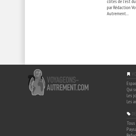
côtes de l'est du
par Rédaction V
Autrement...
VO
Espa
Qui 
Les j
Les a
DE
Tous 
Paysa
Refug