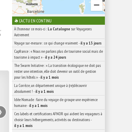
L'ACTU EN CONTINU
,
À l'honneur ce mois-ci :
La Catalogne
sur Voyageons

Autrement
Voyage sur-mesure : ce qui change vraiment
-
il y a 13 jours
Capfrance : « Nous ne parlons plus de tourisme social mais de
tourisme à impact »
-
il y a 24 jours
The Swarm Initiative : « La transition écologique ne doit pas
rester une intention, elle doit devenir un outil de gestion
pour les hôtels »
-
il y a 1 mois
La Corrèze, un département unique à (re)découvrir
absolument !
-
il y a 1 mois
Idée Nomade : faire du voyage de groupe une expérience
›
humaine
-
il y a 1 mois
Ces labels et certifications AFNOR qui aident les voyageurs à
choisir leurs hébergements, activités ou destinations
-
il y a 1 mois