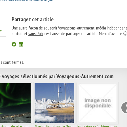
un des rares français à maîtriser la langue !
Partagez cet article
Une autre façon de soutenir Voyageons-autrement, média indépendant
es
gratuit et
sans Pub
c'est aussi de partager cet article. Merci d'avance 
s sont fermés.
 voyages sélectionnés par Voyageons-Autrement.com
ptures de glace et
Navigation dans le Nord
En traîneau à chiens avec