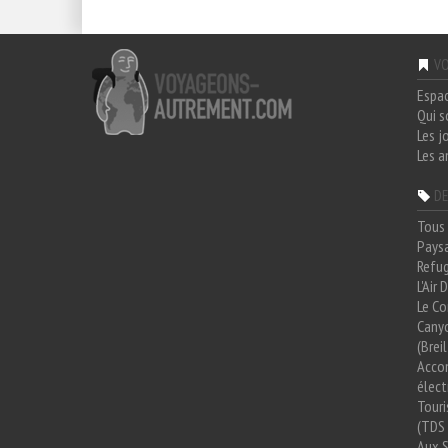
VO
Espa
Qui 
Les j
Les a
DE
Tous 
Paysa
Refug
L'Air
Le Co
Cany
(Brei
Acco
élect
Tour
(TDS 
Aux 