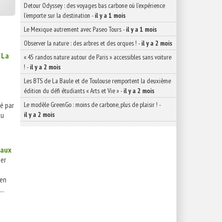
Detour Odyssey : des voyages bas carbone où l’expérience
l’emporte sur la destination
-
il y a 1 mois
Le Mexique autrement avec Paseo Tours
-
il y a 1 mois
Observer la nature : des arbres et des orques !
-
il y a 2 mois
 La
« 45 randos nature autour de Paris » accessibles sans voiture
!
-
il y a 2 mois
Les BTS de La Baule et de Toulouse remportent la deuxième
édition du défi étudiants « Arts et Vie »
-
il y a 2 mois
Le modèle GreenGo : moins de carbone, plus de plaisir !
-
é par
il y a 2 mois
du
 aux
ier
 en
..