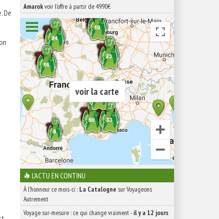
Amarok
voir l'offre à partir de 4990€
e. De
son
voir la carte
L'ACTU EN CONTINU
À l'honneur ce mois-ci :
La Catalogne
sur Voyageons
Autrement
Voyage sur-mesure : ce qui change vraiment
-
il y a 12 jours
st