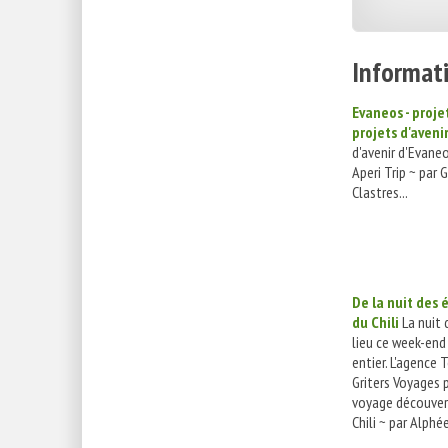
Informati
Evaneos - proje
projets d'aveni
d'avenir d'Evan
Aperi Trip ~ par 
Clastres...
De la nuit des é
du Chili
La nuit 
lieu ce week-en
entier. L'agence 
Griters Voyages 
voyage découvert
Chili ~ par Alphé