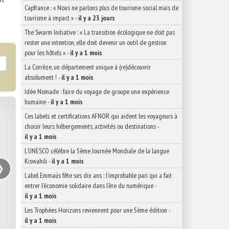
Capfrance : « Nous ne parlons plus de tourisme social mais de
tourisme à impact »
-
il y a 23 jours
The Swarm Initiative : « La transition écologique ne doit pas
rester une intention, elle doit devenir un outil de gestion
pour les hôtels »
-
il y a 1 mois
La Corrèze, un département unique à (re)découvrir
absolument !
-
il y a 1 mois
Idée Nomade : faire du voyage de groupe une expérience
humaine
-
il y a 1 mois
Ces labels et certifications AFNOR qui aident les voyageurs à
choisir leurs hébergements, activités ou destinations
-
il y a 1 mois
L’UNESCO célèbre la 5ème Journée Mondiale de la langue
›
Kiswahili
-
il y a 1 mois
Label Emmaüs fête ses dix ans : l’improbable pari qui a fait
entrer l’économie solidaire dans l’ère du numérique
-
il y a 1 mois
Les Trophées Horizons reviennent pour une 5ème édition
-
il y a 1 mois