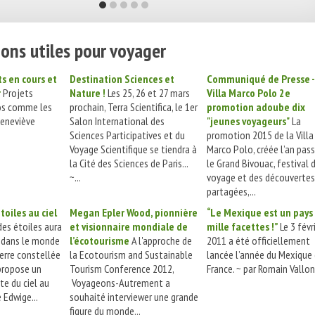
ons utiles pour voyager
ts en cours et
Destination Sciences et
Communiqué de Presse -
r
Projets
Nature !
Les 25, 26 et 27 mars
Villa Marco Polo 2e
eos comme les
prochain, Terra Scientifica, le 1er
promotion adoube dix
Geneviève
Salon International des
"jeunes voyageurs"
La
Sciences Participatives et du
promotion 2015 de la Villa
Voyage Scientifique se tiendra à
Marco Polo, créée l’an pass
la Cité des Sciences de Paris...
le Grand Bivouac, festival 
~...
voyage et des découvertes
partagées,...
toiles au ciel
Megan Epler Wood, pionnière
“Le Mexique est un pays
des étoiles aura
et visionnaire mondiale de
mille facettes !”
Le 3 févr
d dans le monde
l’écotourisme
A l'approche de
2011 a été officiellement
Terre constellée
la Ecotourism and Sustainable
lancée l’année du Mexique
propose un
Tourism Conference 2012,
France. ~ par Romain Vallon.
e du ciel au
Voyageons-Autrement a
e Edwige...
souhaité interviewer une grande
figure du monde...