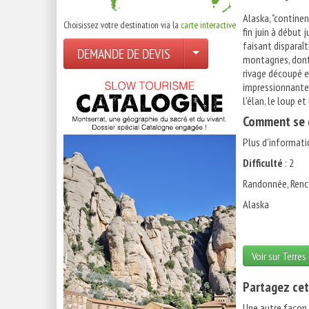
Alaska, "continen
Choisissez votre destination via la
carte interactive
fin juin à début 
faisant disparaît
DEMANDE DE DEVIS
montagnes, dont 
rivage découpé e
impressionnante ;
l'élan, le loup e
Comment se d
Plus d'informati
Difficulté
: 2
Randonnée, Renc
Alaska
Voir sur Terres
Partagez cet
Une autre façon