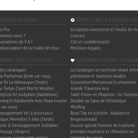
YAGEONS-AUTREMENT
SUPPORT CLIENT & DOCUMENTS LÉ
ce Pro
Inscription newsletter et feuille de c
sommes-nous ?
Contact
ournalistes de V-A ?
CGU et confidentialité
mbassadeurs de la feuille de chou
Mentions légales
RNIÈRES OFFRES V-A EXCLUSIVE
LES DERNIERS DOSSIERS A L'HONNEU
les catalogues
La Catalogne, un territoire vivant entr
n Parfumeur (Breil-sur-roya)
patrimoine et tourisme durable
e De La Valmasque (Tende)
Association Mercantour Ecotourisme
 Du Temps (Saint Martin Vésubie)
Grande Traversée Jura
mptoir De Joséphine (Valdeblore)
Saint-Pierre-et-Miquelon : Un Tourism
oning Et Randonnée Avec Roya évasion
Durable au Cœur de l'Atlantique
l-sur-roya)
Woofing
mpagnement Vtt à Assistance
Road Trip en Autriche : Alpbach et
rique, Merveilles E-bike (Tende)
Bregenzerwald
isme & Développement Solidaires
Dossier spécial Femmes du tourisme:
Voyage) (Angers)
portraits inspirants et réflexions sur
Sources Gourmandes (Allos)
l'égalité des sexes