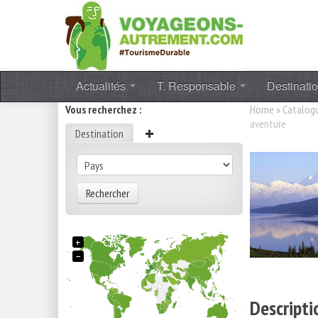
Actualités
T. Responsable
Destinati
Vous recherchez :
Home
»
Catalog
aventure
Destination
Rechercher
+
−
Descripti