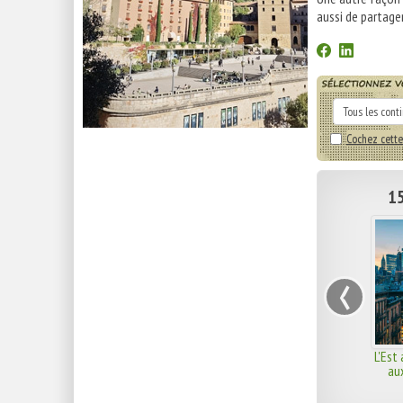
aussi de partager
Cochez cette
15
‹
L'Est 
au