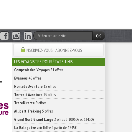
OK
INSCRIVEZ-VOUS | ABONNEZ-VOUS
LES VOYAGISTES POUR ÉTATS-UNIS
Comptoir des Voyages
51 offres
-
Evaneos
46 offres
Nomade Aventure
15 offres
Terres d'Aventure
13 offres
TraceDirecte
9 offres
Allibert Trekking
5 offres
Grand Nord Grand Large
2 offres à 10060€ et 33430€
La Balaguère
voir l'offre à partir de 1745€