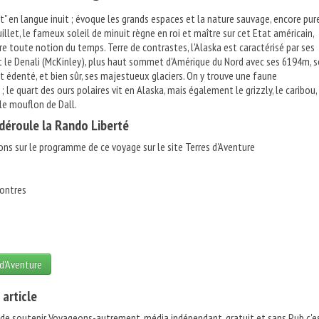
t" en langue inuit ; évoque les grands espaces et la nature sauvage, encore pur
juillet, le fameux soleil de minuit règne en roi et maître sur cet Etat américain,
re toute notion du temps. Terre de contrastes, l'Alaska est caractérisé par ses
le Denali (McKinley), plus haut sommet d'Amérique du Nord avec ses 6194m, 
t édenté, et bien sûr, ses majestueux glaciers. On y trouve une faune
 le quart des ours polaires vit en Alaska, mais également le grizzly, le caribou,
t le mouflon de Dall.
éroule la Rando Liberté
ons sur le programme de ce voyage sur le site Terres d'Aventure
ontres
 d'Aventure
 article
 de soutenir Voyageons-autrement, média indépendant, gratuit et
sans Pub
c'e