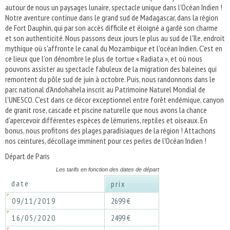
autour de nous un paysages lunaire, spectacle unique dans l'Océan Indien !
Notre aventure continue dans le grand sud de Madagascar, dans la région
de Fort Dauphin, qui par son accès difficile et éloigné a gardé son charme
et son authenticité. Nous passons deux jours le plus au sud de l'île, endroit
mythique où s'affronte le canal du Mozambique et l'océan Indien. C'est en
ce lieux que l'on dénombre le plus de tortue « Radiata », et où nous
pouvons assister au spectacle fabuleux de la migration des baleines qui
remontent du pôle sud de juin à octobre. Puis, nous randonnons dans le
parc national d'Andohahela inscrit au Patrimoine Naturel Mondial de
l'UNESCO. C'est dans ce décor exceptionnel entre forêt endémique, canyon
de granit rose, cascade et piscine naturelle que nous avons la chance
d'apercevoir différentes espèces de lémuriens, reptiles et oiseaux. En
bonus, nous profitons des plages paradisiaques de la région ! Attachons
nos ceintures, décollage imminent pour ces perles de l'Océan Indien !
Départ de Paris
Les tarifs en fonction des dates de départ
date
prix
09/11/2019
2699 €
16/05/2020
2499 €