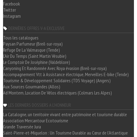
Facebook
Twitter
Instagram
DERNIÈRES OFFRES V-A EXCLUSIVE
Tous les catalogues
Paysan Parfumeur (Breil-sur-roya)
Refuge De La Valmasque (Tende)
L'Air Du Temps (Saint Martin Vésubie)
Le Comptoir De Joséphine (Valdeblore)
Canyoning Et Randonnée Avec Roya évasion (Breil-sur-roya)
Accompagnement Vtt à Assistance électrique, Merveilles E-bike (Tende)
Tourisme & Développement Solidaires (TDS Voyage) (Angers)
Aux Sources Gourmandes (Allos)
Ad Montem, Location De Vélos électriques (Colmars Les Alpes)
LES DERNIERS DOSSIERS A L'HONNEUR
La Catalogne, un territoire vivant entre patrimoine et tourisme durable
Association Mercantour Ecotourisme
Grande Traversée Jura
Saint-Pierre-et-Miquelon : Un Tourisme Durable au Cœur de l'Atlantique