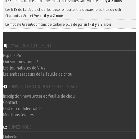
« 45 randos nature autour de Paris » accessibles sans voiture !
-
il y a 2 mois
Les BTS de La Baule et de Toulouse remportent la deuxième édition du défi
étudiants « Arts et Vie »
-
il y a 2 mois
Le modèle GreenGo : moins de carbone, plus de plaisir !
-
il y a 2 mois
VOYAGEONS-AUTREMENT
Espace Pro
Qui sommes-nous ?
Les journalistes de V-A ?
Les ambassadeurs de la feuille de chou
SUPPORT CLIENT & DOCUMENTS LÉGAUX
Inscription newsletter et feuille de chou
Contact
CGU et confidentialité
Mentions légales
SUIVEZ-NOUS
LinkedIn