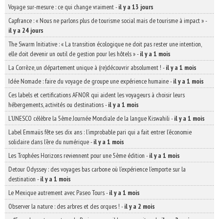
Voyage sur-mesure : ce qui change vraiment
-
il y a 13 jours
Capfrance : « Nous ne parlons plus de tourisme social mais de tourisme à impact »
-
il y a 24 jours
The Swarm Initiative : « La transition écologique ne doit pas rester une intention,
elle doit devenir un outil de gestion pour les hôtels »
-
il y a 1 mois
La Corrèze, un département unique à (re)découvrir absolument !
-
il y a 1 mois
Idée Nomade : faire du voyage de groupe une expérience humaine
-
il y a 1 mois
Ces labels et certifications AFNOR qui aident les voyageurs à choisir leurs
hébergements, activités ou destinations
-
il y a 1 mois
L’UNESCO célèbre la 5ème Journée Mondiale de la langue Kiswahili
-
il y a 1 mois
Label Emmaüs fête ses dix ans : l’improbable pari qui a fait entrer l’économie
solidaire dans l’ère du numérique
-
il y a 1 mois
Les Trophées Horizons reviennent pour une 5ème édition
-
il y a 1 mois
Detour Odyssey : des voyages bas carbone où l’expérience l’emporte sur la
destination
-
il y a 1 mois
Le Mexique autrement avec Paseo Tours
-
il y a 1 mois
Observer la nature : des arbres et des orques !
-
il y a 2 mois