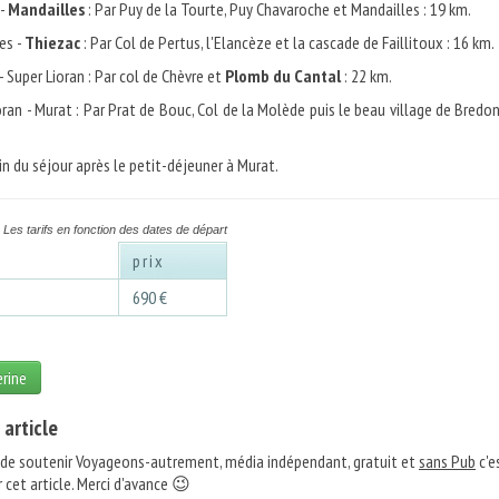
 -
Mandailles
: Par Puy de la Tourte, Puy Chavaroche et Mandailles : 19 km.
es -
Thiezac
: Par Col de Pertus, l'Elancèze et la cascade de Faillitoux : 16 km.
 Super Lioran : Par col de Chèvre et
Plomb du Cantal
: 22 km.
ran - Murat : Par Prat de Bouc, Col de la Molède puis le beau village de Bredon
in du séjour après le petit-déjeuner à Murat.
Les tarifs en fonction des dates de départ
prix
7
690 €
erine
 article
 de soutenir Voyageons-autrement, média indépendant, gratuit et
sans Pub
c'e
 cet article. Merci d'avance 😉