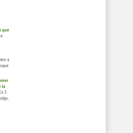
e que
re
ière à
asque
sumer
 la
En 3
odge,
n