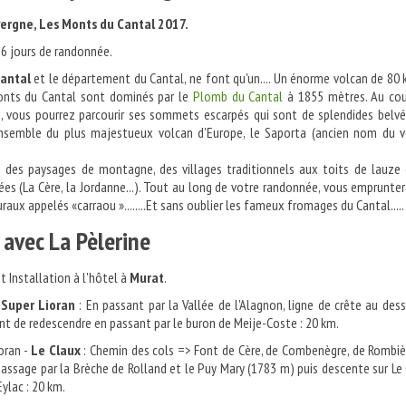
rgne, Les Monts du Cantal 2017.
 - 6 jours de randonnée.
antal
et le département du Cantal, ne font qu'un.... Un énorme volcan de 80
onts du Cantal sont dominés par le
Plomb du Cantal
à 1855 mètres. Au cou
, vous pourrez parcourir ses sommets escarpés qui sont de splendides belv
ensemble du plus majestueux volcan d'Europe, le Saporta (ancien nom du v
z des paysages de montagne, des villages traditionnels aux toits de lauze
ées (La Cère, la Jordanne...). Tout au long de votre randonnée, vous emprunte
aux appelés «carraou »........Et sans oublier les fameux fromages du Cantal.....
e avec La Pèlerine
t Installation à l'hôtel à
Murat
.
-
Super Lioran
: En passant par la Vallée de l'Alagnon, ligne de crête au des
ant de redescendre en passant par le buron de Meije-Coste : 20 km.
oran -
Le Claux
: Chemin des cols => Font de Cère, de Combenègre, de Rombiè
 Passage par la Brèche de Rolland et le Puy Mary (1783 m) puis descente sur Le
Eylac : 20 km.