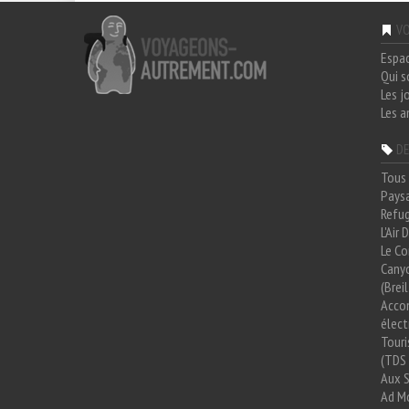
VO
Espa
Qui 
Les j
Les a
DE
Tous 
Paysa
Refug
L'Air
Le Co
Cany
(Brei
Acco
élect
Tour
(TDS 
Aux 
Ad Mo