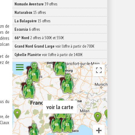
Nomade Aventure
39 offres
Naturabox
15 offres
La Balaguère
15 offres
 km de
Escursia
6 offres
rs de
édères
66° Nord
2 offres à 500€ et 550€
olcan
Grand Nord Grand Large
voir l'offre à partir de 700€
Cybelle Planète
voir l'offre à partir de 1400€
 et de
rez de
sus du
voir la carte
re, de
 Claux