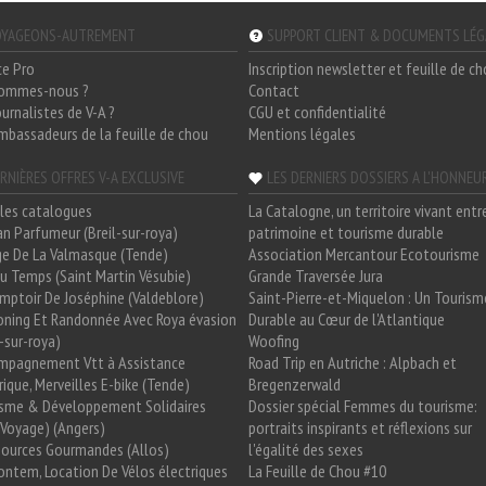
YAGEONS-AUTREMENT
SUPPORT CLIENT & DOCUMENTS LÉ
ce Pro
Inscription newsletter et feuille de c
sommes-nous ?
Contact
ournalistes de V-A ?
CGU et confidentialité
mbassadeurs de la feuille de chou
Mentions légales
RNIÈRES OFFRES V-A EXCLUSIVE
LES DERNIERS DOSSIERS A L'HONNEU
les catalogues
La Catalogne, un territoire vivant entr
n Parfumeur (Breil-sur-roya)
patrimoine et tourisme durable
e De La Valmasque (Tende)
Association Mercantour Ecotourisme
 Du Temps (Saint Martin Vésubie)
Grande Traversée Jura
mptoir De Joséphine (Valdeblore)
Saint-Pierre-et-Miquelon : Un Tourism
oning Et Randonnée Avec Roya évasion
Durable au Cœur de l'Atlantique
l-sur-roya)
Woofing
mpagnement Vtt à Assistance
Road Trip en Autriche : Alpbach et
rique, Merveilles E-bike (Tende)
Bregenzerwald
isme & Développement Solidaires
Dossier spécial Femmes du tourisme:
Voyage) (Angers)
portraits inspirants et réflexions sur
Sources Gourmandes (Allos)
l'égalité des sexes
ntem, Location De Vélos électriques
La Feuille de Chou #10