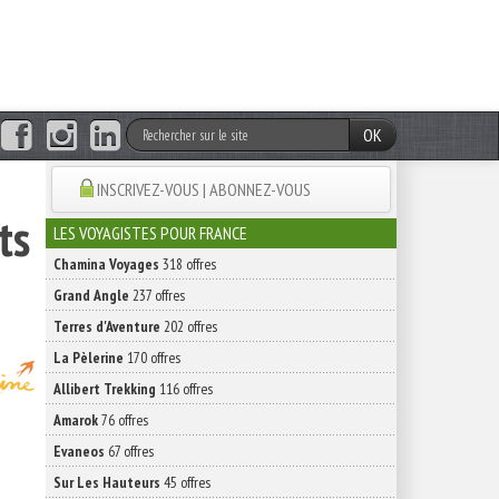
OK
INSCRIVEZ-VOUS | ABONNEZ-VOUS
ts
LES VOYAGISTES POUR FRANCE
Chamina Voyages
318 offres
Grand Angle
237 offres
Terres d'Aventure
202 offres
La Pèlerine
170 offres
Allibert Trekking
116 offres
Amarok
76 offres
Evaneos
67 offres
Sur Les Hauteurs
45 offres