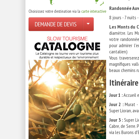
Randonnée Auve
Choisissez votre destination via la
carte interactive
8 jours - 7 nuits
DEMANDE DE DEVIS
Les Monts du C
diamètre. Les M
votre randonnée
pour admirer l'
cantalien)
Vous traversere
magnifiques vall
beaux chemins rur
Itinérair
Jour 1 :
Accueil e
Jour 2 :
Murat 
Super Lioran, av
Jour 3 :
Super Li
Cabre, de Serre.
via les Burons d'