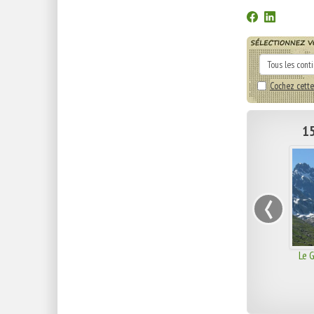
Cochez cette
15
‹
Le 