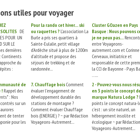
ons utiles pour voyager
HEZ
Pour la rando cet hiver... ski
Cluster GOazen en Pays
NSOLITES
DE
ou raquettes ?
L'association La
Basque : Nous pouvons c
RES POUR UN
Burle a pris ses quartiers à
je ne peux pas…
Rencont
 SUR LE
Sainte-Eulalie, petit village
entre Voyageons-
es dernières
d'Ardèche situé à plus de 1200m
autrement.com et Corinne
 Continents
d'altitude et propose des
Cerveaux, initiatrice et
e approche du
séjours de trekking et de
responsable de cette prem
épites :
randonnée...
la CCI de Bayonne - Pays B
…...
communauté de
7. Chauffage bois
Comment
2 - Pouvez-vous nous ré
 !
Rappel des
évaluer l'engagement de
en 3 points le concept de
nts* : Nos
développement durable des
marque Natura Lodge ?
ncontrés sur un
stations de montagne ?
points le concept natura-l
 aurores
Comment évaluer Chauffage
c'est : un site naturel, un
rent de tenter
bois (ENERGIE) ? ~ par Rédaction
hébergement insolite et
aponie pour les
Voyageons-Autrement...
écologique ~ par Rédactio
Voyageons-Autrement...