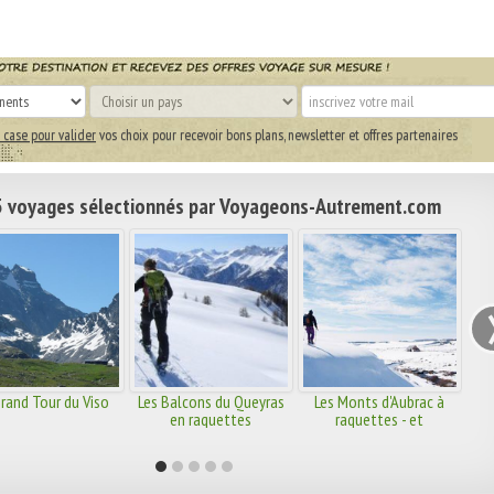
 case pour valider
vos choix pour recevoir bons plans, newsletter et offres partenaires
 voyages sélectionnés par Voyageons-Autrement.com
Grand Tour du Viso
Les Balcons du Queyras
Les Monts d'Aubrac à
en raquettes
raquettes - et
balnéothérapie à
Nasbinals