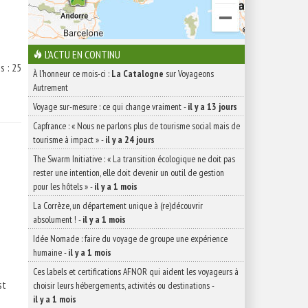
L'ACTU EN CONTINU
s : 25
À l'honneur ce mois-ci :
La Catalogne
sur Voyageons
Autrement
Voyage sur-mesure : ce qui change vraiment
-
il y a 13 jours
Capfrance : « Nous ne parlons plus de tourisme social mais de
tourisme à impact »
-
il y a 24 jours
The Swarm Initiative : « La transition écologique ne doit pas
rester une intention, elle doit devenir un outil de gestion
pour les hôtels »
-
il y a 1 mois
La Corrèze, un département unique à (re)découvrir
absolument !
-
il y a 1 mois
Idée Nomade : faire du voyage de groupe une expérience
humaine
-
il y a 1 mois
Ces labels et certifications AFNOR qui aident les voyageurs à
st
choisir leurs hébergements, activités ou destinations
-
il y a 1 mois