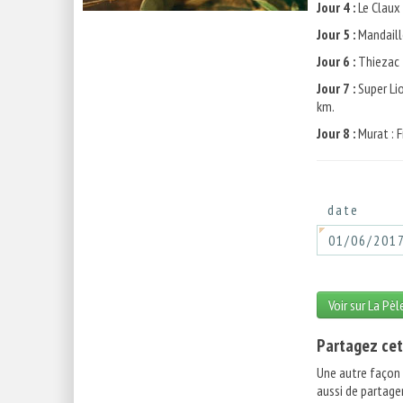
Jour 4 :
Le Claux
Jour 5 :
Mandaill
Jour 6 :
Thiezac -
Jour 7 :
Super Lio
km.
Jour 8 :
Murat : F
date
01/06/201
Voir sur La Pèl
Partagez cet
Une autre façon
aussi de partager