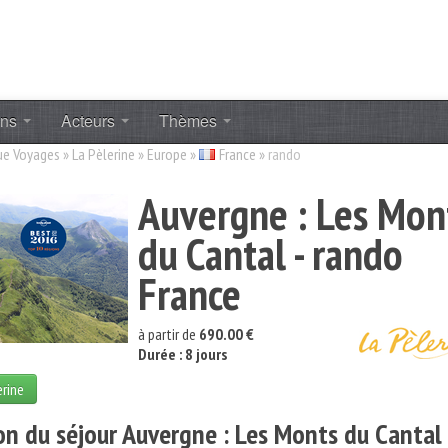
ons
Acteurs
Thèmes
ue Voyages
»
La Pèlerine
»
Europe
»
France
»
rando
Auvergne : Les Mon
du Cantal - rando
France
à partir de
690.00 €
Durée : 8 jours
erine
on du séjour Auvergne : Les Monts du Cantal