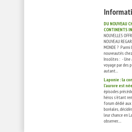
Informati
DU NOUVEAU C
CONTINENTS I
NOUVELLES OFF
NOUVEAU REGARD
MONDE ? Parmi l
nouveautés chez
Insolites : - Un
voyage par des p
autant...
Laponie : la 
l’aurore est née
épisodes précéde
héros s’étant re
forum dédié aux
boréales, décidè
leur chance en L
observer....