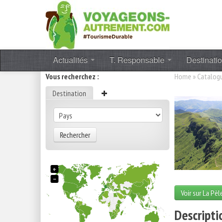
Actualités
T. Responsable
Destinati
Vous recherchez :
Home
»
Catalog
Destination
Rechercher
+
−
Voir sur La Pèl
Descripti