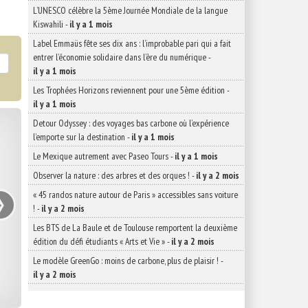
L’UNESCO célèbre la 5ème Journée Mondiale de la langue
Kiswahili
-
il y a 1 mois
Label Emmaüs fête ses dix ans : l’improbable pari qui a fait
entrer l’économie solidaire dans l’ère du numérique
-
il y a 1 mois
Les Trophées Horizons reviennent pour une 5ème édition
-
il y a 1 mois
Detour Odyssey : des voyages bas carbone où l’expérience
l’emporte sur la destination
-
il y a 1 mois
Le Mexique autrement avec Paseo Tours
-
il y a 1 mois
Observer la nature : des arbres et des orques !
-
il y a 2 mois
›
« 45 randos nature autour de Paris » accessibles sans voiture
!
-
il y a 2 mois
Les BTS de La Baule et de Toulouse remportent la deuxième
édition du défi étudiants « Arts et Vie »
-
il y a 2 mois
Le modèle GreenGo : moins de carbone, plus de plaisir !
-
il y a 2 mois