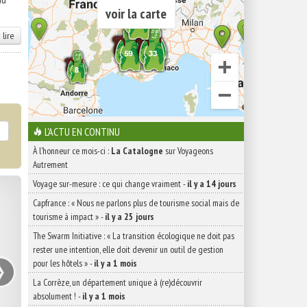
voir la carte
 lire
L'ACTU EN CONTINU
À l'honneur ce mois-ci :
La Catalogne
sur Voyageons
Autrement
Voyage sur-mesure : ce qui change vraiment
-
il y a 14 jours
Capfrance : « Nous ne parlons plus de tourisme social mais de
tourisme à impact »
-
il y a 25 jours
The Swarm Initiative : « La transition écologique ne doit pas
›
rester une intention, elle doit devenir un outil de gestion
pour les hôtels »
-
il y a 1 mois
La Corrèze, un département unique à (re)découvrir
absolument !
-
il y a 1 mois