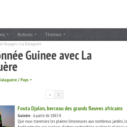
ons
Acteurs
Thèmes
ue Voyages
»
La Balaguère
nnée Guinee avec La
uère
Balaguère / Pays
«
1
Fouta Djalon, berceau des grands fleuves africains
Guinée
- à partir de 1865 €
Que vous traversiez les plaines limoneuses aux nombreux jardins, l
forêt primaire aux espèces d'arbres recherchées ou bien le plateau 