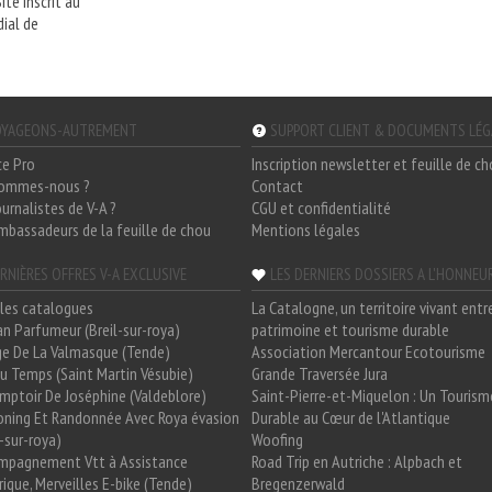
ite inscrit au
ial de
YAGEONS-AUTREMENT
SUPPORT CLIENT & DOCUMENTS LÉ
ce Pro
Inscription newsletter et feuille de c
sommes-nous ?
Contact
ournalistes de V-A ?
CGU et confidentialité
mbassadeurs de la feuille de chou
Mentions légales
RNIÈRES OFFRES V-A EXCLUSIVE
LES DERNIERS DOSSIERS A L'HONNEU
les catalogues
La Catalogne, un territoire vivant entr
n Parfumeur (Breil-sur-roya)
patrimoine et tourisme durable
e De La Valmasque (Tende)
Association Mercantour Ecotourisme
 Du Temps (Saint Martin Vésubie)
Grande Traversée Jura
mptoir De Joséphine (Valdeblore)
Saint-Pierre-et-Miquelon : Un Tourism
oning Et Randonnée Avec Roya évasion
Durable au Cœur de l'Atlantique
l-sur-roya)
Woofing
mpagnement Vtt à Assistance
Road Trip en Autriche : Alpbach et
rique, Merveilles E-bike (Tende)
Bregenzerwald