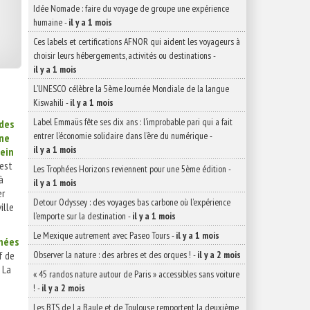
Idée Nomade : faire du voyage de groupe une expérience
humaine
-
il y a 1 mois
Ces labels et certifications AFNOR qui aident les voyageurs à
choisir leurs hébergements, activités ou destinations
-
il y a 1 mois
L’UNESCO célèbre la 5ème Journée Mondiale de la langue
Kiswahili
-
il y a 1 mois
Label Emmaüs fête ses dix ans : l’improbable pari qui a fait
 des
entrer l’économie solidaire dans l’ère du numérique
-
une
il y a 1 mois
sein
est
Les Trophées Horizons reviennent pour une 5ème édition
-
à
il y a 1 mois
er
Detour Odyssey : des voyages bas carbone où l’expérience
ille
l’emporte sur la destination
-
il y a 1 mois
Le Mexique autrement avec Paseo Tours
-
il y a 1 mois
énées
Observer la nature : des arbres et des orques !
-
il y a 2 mois
f de
 La
« 45 randos nature autour de Paris » accessibles sans voiture
!
-
il y a 2 mois
Les BTS de La Baule et de Toulouse remportent la deuxième