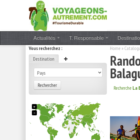
Actualités
T. Responsable
Destinati
Vous recherchez :
Home
»
Catalog
Rando
Destination
Balag
Rechercher
Recherche
La 
+
−