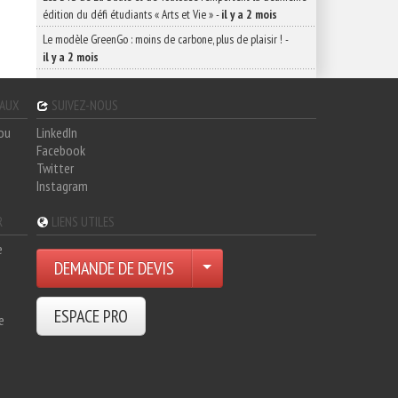
édition du défi étudiants « Arts et Vie »
-
il y a 2 mois
Le modèle GreenGo : moins de carbone, plus de plaisir !
-
il y a 2 mois
GAUX
SUIVEZ-NOUS
hou
LinkedIn
Facebook
Twitter
Instagram
R
LIENS UTILES
e
DEMANDE DE DEVIS
ESPACE PRO
e