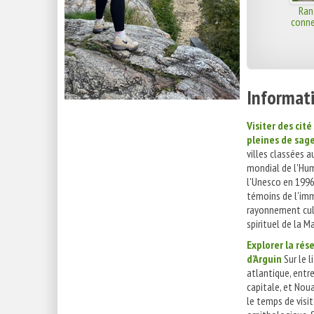
Ran
conne
Informati
Visiter des cit
pleines de sag
villes classées 
mondial de l'Hu
l'Unesco en 1996
témoins de l'im
rayonnement cul
spirituel de la Ma
Explorer la rés
d’Arguin
Sur le l
atlantique, entr
capitale, et Nou
le temps de visit