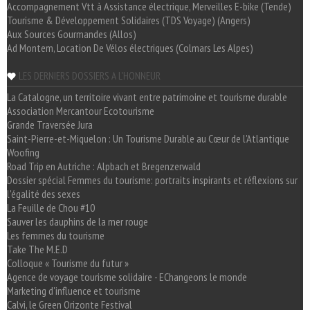
Accompagnement Vtt à Assistance électrique, Merveilles E-bike (Tende)
Tourisme & Développement Solidaires (TDS Voyage) (Angers)
Aux Sources Gourmandes (Allos)
Ad Montem, Location De Vélos électriques (Colmars Les Alpes)
LES DERNIERS DOSSIERS A L'HONNEUR
La Catalogne, un territoire vivant entre patrimoine et tourisme durable
Association Mercantour Ecotourisme
Grande Traversée Jura
Saint-Pierre-et-Miquelon : Un Tourisme Durable au Cœur de l'Atlantique
Woofing
Road Trip en Autriche : Alpbach et Bregenzerwald
Dossier spécial Femmes du tourisme: portraits inspirants et réflexions sur
l'égalité des sexes
La Feuille de Chou #10
Sauver les dauphins de la mer rouge
Les femmes du tourisme
Take The M.E.D
Colloque « Tourisme du futur »
Agence de voyage tourisme solidaire - EChangeons le monde
Marketing d'influence et tourisme
Calvi, le Green Orizonte Festival