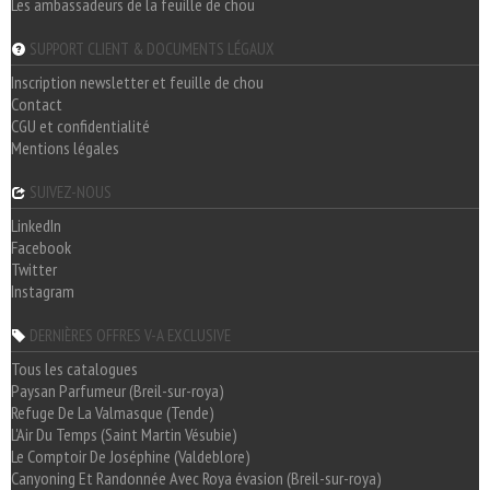
Les ambassadeurs de la feuille de chou
SUPPORT CLIENT & DOCUMENTS LÉGAUX
Inscription newsletter et feuille de chou
Contact
CGU et confidentialité
Mentions légales
SUIVEZ-NOUS
LinkedIn
Facebook
Twitter
Instagram
DERNIÈRES OFFRES V-A EXCLUSIVE
Tous les catalogues
Paysan Parfumeur (Breil-sur-roya)
Refuge De La Valmasque (Tende)
L'Air Du Temps (Saint Martin Vésubie)
Le Comptoir De Joséphine (Valdeblore)
Canyoning Et Randonnée Avec Roya évasion (Breil-sur-roya)