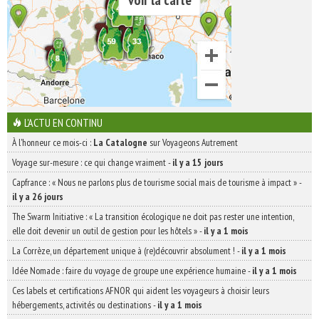
voir la carte
L'ACTU EN CONTINU
À l'honneur ce mois-ci :
La Catalogne
sur Voyageons Autrement
Voyage sur-mesure : ce qui change vraiment
-
il y a 15 jours
Capfrance : « Nous ne parlons plus de tourisme social mais de tourisme à impact »
-
il y a 26 jours
The Swarm Initiative : « La transition écologique ne doit pas rester une intention,
elle doit devenir un outil de gestion pour les hôtels »
-
il y a 1 mois
La Corrèze, un département unique à (re)découvrir absolument !
-
il y a 1 mois
Idée Nomade : faire du voyage de groupe une expérience humaine
-
il y a 1 mois
Ces labels et certifications AFNOR qui aident les voyageurs à choisir leurs
hébergements, activités ou destinations
-
il y a 1 mois