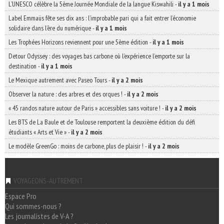
L’UNESCO célèbre la 5ème Journée Mondiale de la langue Kiswahili
-
il y a 1 mois
Label Emmaüs fête ses dix ans : l’improbable pari qui a fait entrer l’économie
solidaire dans l’ère du numérique
-
il y a 1 mois
Les Trophées Horizons reviennent pour une 5ème édition
-
il y a 1 mois
Detour Odyssey : des voyages bas carbone où l’expérience l’emporte sur la
destination
-
il y a 1 mois
Le Mexique autrement avec Paseo Tours
-
il y a 2 mois
Observer la nature : des arbres et des orques !
-
il y a 2 mois
« 45 randos nature autour de Paris » accessibles sans voiture !
-
il y a 2 mois
Les BTS de La Baule et de Toulouse remportent la deuxième édition du défi
étudiants « Arts et Vie »
-
il y a 2 mois
Le modèle GreenGo : moins de carbone, plus de plaisir !
-
il y a 2 mois
VOYAGEONS-AUTREMENT
Espace Pro
Qui sommes-nous ?
Les journalistes de V-A ?