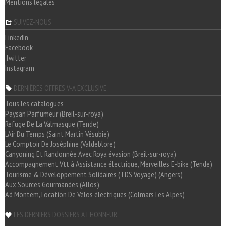
Mentions légales
SUIVEZ-NOUS
LinkedIn
Facebook
Twitter
Instagram
DERNIÈRES OFFRES V-A EXCLUSIVE
Tous les catalogues
Paysan Parfumeur (Breil-sur-roya)
Refuge De La Valmasque (Tende)
L'Air Du Temps (Saint Martin Vésubie)
Le Comptoir De Joséphine (Valdeblore)
Canyoning Et Randonnée Avec Roya évasion (Breil-sur-roya)
Accompagnement Vtt à Assistance électrique, Merveilles E-bike (Tende)
Tourisme & Développement Solidaires (TDS Voyage) (Angers)
Aux Sources Gourmandes (Allos)
Ad Montem, Location De Vélos électriques (Colmars Les Alpes)
LES DERNIERS DOSSIERS A L'HONNEUR