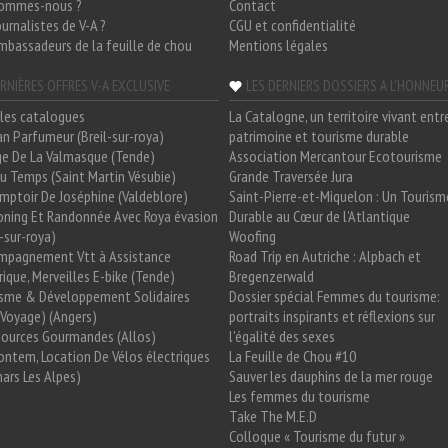
sommes-nous ?
Contact
ournalistes de V-A ?
CGU et confidentialité
mbassadeurs de la feuille de chou
Mentions légales
RNIÈRES OFFRES V-A EXCLUSIVE
LES DERNIERS DOSSIERS A L'HONNEU
les catalogues
La Catalogne, un territoire vivant entr
n Parfumeur (Breil-sur-roya)
patrimoine et tourisme durable
e De La Valmasque (Tende)
Association Mercantour Ecotourisme
 Du Temps (Saint Martin Vésubie)
Grande Traversée Jura
mptoir De Joséphine (Valdeblore)
Saint-Pierre-et-Miquelon : Un Tourism
oning Et Randonnée Avec Roya évasion
Durable au Cœur de l'Atlantique
l-sur-roya)
Woofing
mpagnement Vtt à Assistance
Road Trip en Autriche : Alpbach et
rique, Merveilles E-bike (Tende)
Bregenzerwald
isme & Développement Solidaires
Dossier spécial Femmes du tourisme:
Voyage) (Angers)
portraits inspirants et réflexions sur
Sources Gourmandes (Allos)
l'égalité des sexes
ntem, Location De Vélos électriques
La Feuille de Chou #10
ars Les Alpes)
Sauver les dauphins de la mer rouge
Les femmes du tourisme
Take The M.E.D
Colloque « Tourisme du futur »