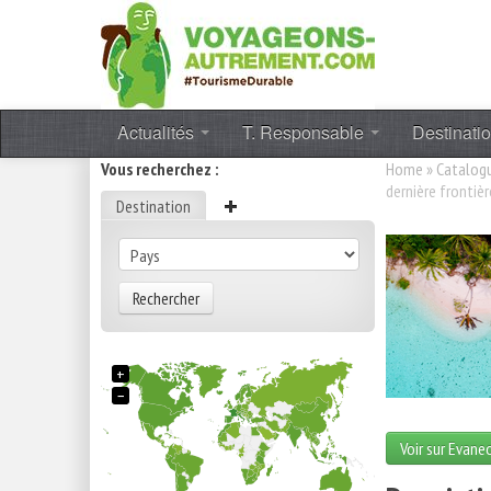
Actualités
T. Responsable
Destinati
Vous recherchez :
Home
»
Catalog
dernière frontièr
Destination
Rechercher
+
−
Voir sur Evane