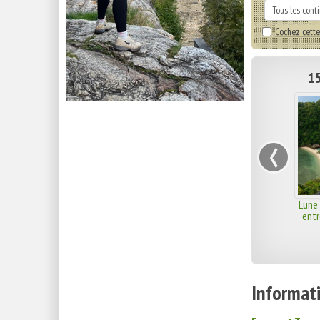
Cochez cette
15
‹
Lune 
entr
Informati