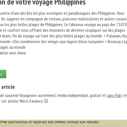
on de votre voyage Philippines
verte d'une des îles les plus exotiques et paradisiaques des Philippines. Vous
n île, nagerez en compagnie de tortues, poissons multicolores et autres coraux
ur les plus belles plages de Philippines. Ce fabuleux voyage au pays des 7107 î
e et confort vous offrant des moments de détente utopiques sur des plages
e blanc. Fin du voyage sur l'une des plus belles plages au monde. + Palawan, él
u monde +Des nombreuses iles vierges aux lagons bleus turquoise + Boracay, to
plages au monde
naliser avec Anna
os
 article
 de soutenir Voyageons-autrement, média indépendant, gratuit et
sans Pub
c'e
 cet article. Merci d'avance 😉