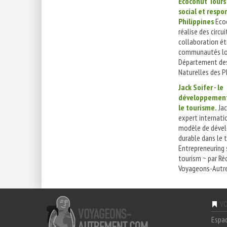
Ecoconut Tours 
social et respo
Philippines
Eco
réalise des circui
collaboration ét
communautés loc
Département des
Naturelles des Ph
Jack Soifer - le
développement
le tourisme.
Jac
expert internatio
modèle de déve
durable dans le 
Entrepreneuring 
tourism ~ par Ré
Voyageons-Autre
VO
Espa