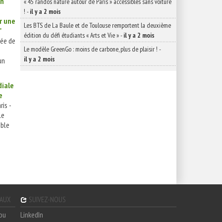
on
« 45 randos nature autour de Paris » accessibles sans voiture
!
-
il y a 2 mois
r une
Les BTS de La Baule et de Toulouse remportent la deuxième
"
édition du défi étudiants « Arts et Vie »
-
il y a 2 mois
gée de
Le modèle GreenGo : moins de carbone, plus de plaisir !
-
il y a 2 mois
un
diale
e
ris -
le
able
GAUX
SUIVEZ-NOUS
hou
LinkedIn