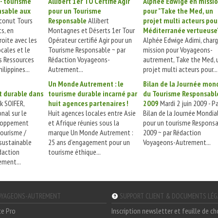
- tourisme
Allibert 1er TO Certifié Agir
Alphée Edwige en missi
nsable aux
pour un Tourisme
pour "Take the Med, un
conut Tours
Responsable
Allibert
projet multi acteurs pou
ts, en
Montagnes et Déserts 1er Tour
Méditerranée vertueuse
roite avec les
Opérateur certifié Agir pour un
Alphée Edwige Adimi, char
ales et le
Tourisme Responsable ~ par
mission pour Voyageons-
 Ressources
Rédaction Voyageons-
autrement, Take the Med, 
ilippines...
Autrement...
projet multi acteurs pour...
Un Monde Autrement : le
Bilan de la Journée mon
 durable dans
tourisme durable incarné par
du Tourisme Responsabl
k SOIFER,
huit agences partenaires !
2009
Mardi 2 juin 2009 - Pa
nal sur le
Huit agences locales entre Asie
Bilan de la Journée Mondia
loppement
et Afrique réunies sous la
pour un tourisme Respons
tourisme /
marque Un Monde Autrement :
2009 ~ par Rédaction
sustainable
25 ans d’engagement pour un
Voyageons-Autrement...
daction
tourisme éthique...
ment...
YAGEONS-AUTREMENT
SUPPORT CLIENT & DOCUMENTS LÉ
ce Pro
Inscription newsletter et feuille de c