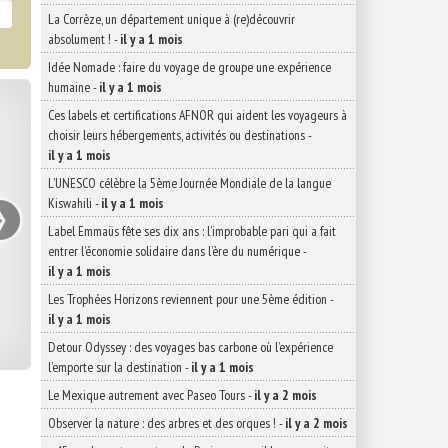
La Corrèze, un département unique à (re)découvrir
absolument !
-
il y a 1 mois
Idée Nomade : faire du voyage de groupe une expérience
humaine
-
il y a 1 mois
Ces labels et certifications AFNOR qui aident les voyageurs à
choisir leurs hébergements, activités ou destinations
-
il y a 1 mois
L’UNESCO célèbre la 5ème Journée Mondiale de la langue
›
Kiswahili
-
il y a 1 mois
Label Emmaüs fête ses dix ans : l’improbable pari qui a fait
entrer l’économie solidaire dans l’ère du numérique
-
il y a 1 mois
Les Trophées Horizons reviennent pour une 5ème édition
-
il y a 1 mois
Detour Odyssey : des voyages bas carbone où l’expérience
l’emporte sur la destination
-
il y a 1 mois
Le Mexique autrement avec Paseo Tours
-
il y a 2 mois
Observer la nature : des arbres et des orques !
-
il y a 2 mois