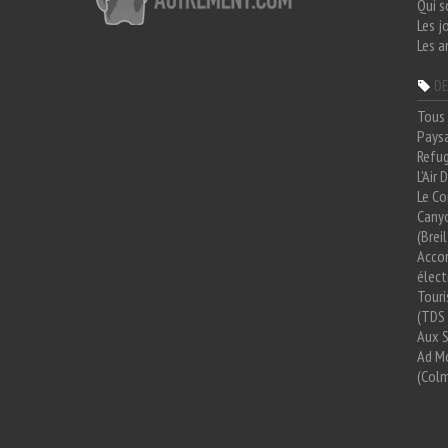
Qui 
Les j
Les a
DE
Tous 
Paysa
Refug
L'Air
Le Co
Cany
(Brei
Acco
élect
Tour
(TDS 
Aux 
Ad Mo
(Colm