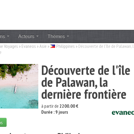
ons
Acteurs
Thèmes
ue Voyages
»
Evaneos
»
Asie
»
Philippines
»
Découverte de l'île de Palawan, 
e
Découverte de l'île
de Palawan, la
dernière frontière
à partir de
2200.00 €
Durée : 9 jours
os