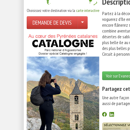
Descripti
Choisissez votre destination via la
carte interactive
Partez à la décou
voguerez d'île e
DEMANDE DE DEVIS
encore flânerez s
combine aventur
désertes de sabl
plus belle ile a
des plus belles 
Circuit à person
Voir sur Evane
Partagez cet
Une autre façon
aussi de partager