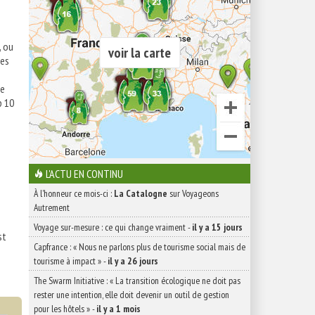
, ou
voir la carte
les
ue
p 10
L'ACTU EN CONTINU
À l'honneur ce mois-ci :
La Catalogne
sur Voyageons
Autrement
Voyage sur-mesure : ce qui change vraiment
-
il y a 15 jours
st
Capfrance : « Nous ne parlons plus de tourisme social mais de
tourisme à impact »
-
il y a 26 jours
The Swarm Initiative : « La transition écologique ne doit pas
rester une intention, elle doit devenir un outil de gestion
pour les hôtels »
-
il y a 1 mois