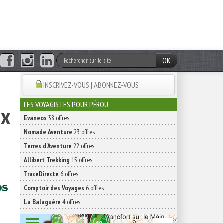
OK
INSCRIVEZ-VOUS | ABONNEZ-VOUS
LES VOYAGISTES POUR PÉROU
ux
Evaneos
38 offres
Nomade Aventure
23 offres
Terres d'Aventure
22 offres
Allibert Trekking
15 offres
TraceDirecte
6 offres
Comptoir des Voyages
6 offres
La Balaguère
4 offres