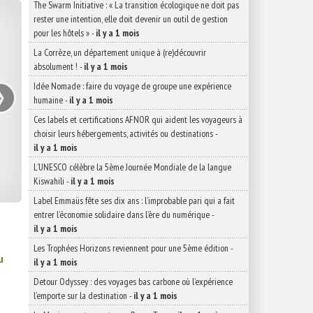
The Swarm Initiative : « La transition écologique ne doit pas
rester une intention, elle doit devenir un outil de gestion
pour les hôtels »
-
il y a 1 mois
La Corrèze, un département unique à (re)découvrir
absolument !
-
il y a 1 mois
›
Idée Nomade : faire du voyage de groupe une expérience
humaine
-
il y a 1 mois
Ces labels et certifications AFNOR qui aident les voyageurs à
choisir leurs hébergements, activités ou destinations
-
il y a 1 mois
L’UNESCO célèbre la 5ème Journée Mondiale de la langue
Kiswahili
-
il y a 1 mois
Label Emmaüs fête ses dix ans : l’improbable pari qui a fait
entrer l’économie solidaire dans l’ère du numérique
-
il y a 1 mois
Les Trophées Horizons reviennent pour une 5ème édition
-
u
il y a 1 mois
Detour Odyssey : des voyages bas carbone où l’expérience
l’emporte sur la destination
-
il y a 1 mois