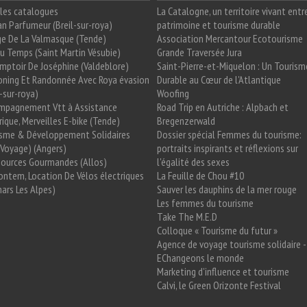
les catalogues
La Catalogne, un territoire vivant entr
n Parfumeur (Breil-sur-roya)
patrimoine et tourisme durable
e De La Valmasque (Tende)
Association Mercantour Ecotourisme
 Du Temps (Saint Martin Vésubie)
Grande Traversée Jura
mptoir De Joséphine (Valdeblore)
Saint-Pierre-et-Miquelon : Un Tourism
oning Et Randonnée Avec Roya évasion
Durable au Cœur de l'Atlantique
l-sur-roya)
Woofing
mpagnement Vtt à Assistance
Road Trip en Autriche : Alpbach et
rique, Merveilles E-bike (Tende)
Bregenzerwald
isme & Développement Solidaires
Dossier spécial Femmes du tourisme:
Voyage) (Angers)
portraits inspirants et réflexions sur
Sources Gourmandes (Allos)
l'égalité des sexes
ntem, Location De Vélos électriques
La Feuille de Chou #10
ars Les Alpes)
Sauver les dauphins de la mer rouge
Les femmes du tourisme
Take The M.E.D
Colloque « Tourisme du futur »
Agence de voyage tourisme solidaire -
EChangeons le monde
Marketing d'influence et tourisme
Calvi, le Green Orizonte Festival