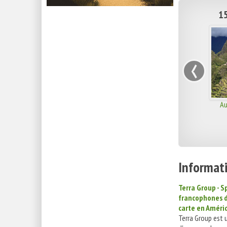
15
‹
Au
Informati
Terra Group - S
francophones d
carte en Améri
Terra Group est 