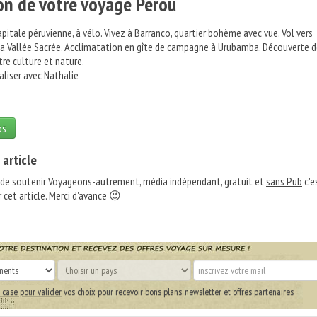
on de votre voyage Pérou
pitale péruvienne, à vélo. Vivez à Barranco, quartier bohème avec vue. Vol vers
la Vallée Sacrée. Acclimatation en gîte de campagne à Urubamba. Découverte 
tre culture et nature.
aliser avec Nathalie
os
 article
 de soutenir Voyageons-autrement, média indépendant, gratuit et
sans Pub
c'e
 cet article. Merci d'avance 😉
 case pour valider
vos choix pour recevoir bons plans, newsletter et offres partenaires