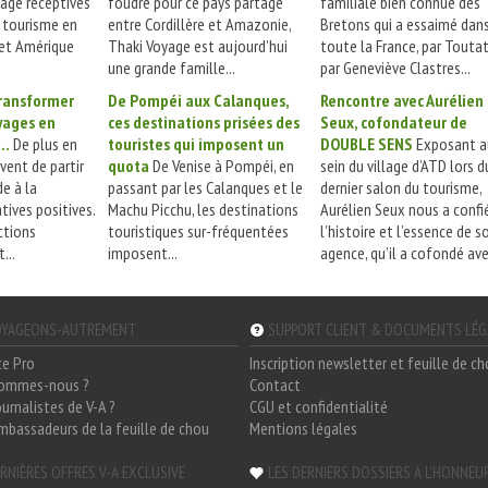
age réceptives
foudre pour ce pays partagé
familiale bien connue des
u tourisme en
entre Cordillère et Amazonie,
Bretons qui a essaimé dan
 et Amérique
Thaki Voyage est aujourd’hui
toute la France, par Toutati
une grande famille...
par Geneviève Clastres...
transformer
De Pompéi aux Calanques,
Rencontre avec Aurélien
yages en
ces destinations prisées des
Seux, cofondateur de
e…
De plus en
touristes qui imposent un
DOUBLE SENS
Exposant a
vent de partir
quota
De Venise à Pompéi, en
sein du village d’ATD lors d
e à la
passant par les Calanques et le
dernier salon du tourisme,
atives positives.
Machu Picchu, les destinations
Aurélien Seux nous a confi
ctions
touristiques sur-fréquentées
l’histoire et l’essence de s
...
imposent...
agence, qu’il a cofondé avec
YAGEONS-AUTREMENT
SUPPORT CLIENT & DOCUMENTS LÉ
ce Pro
Inscription newsletter et feuille de c
sommes-nous ?
Contact
ournalistes de V-A ?
CGU et confidentialité
mbassadeurs de la feuille de chou
Mentions légales
RNIÈRES OFFRES V-A EXCLUSIVE
LES DERNIERS DOSSIERS A L'HONNEU