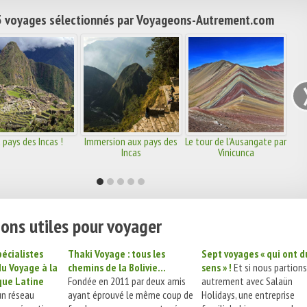
 voyages sélectionnés par Voyageons-Autrement.com
 pays des Incas !
Immersion aux pays des
Le tour de l'Ausangate par
Incas
Vinicunca
ons utiles pour voyager
pécialistes
Thaki Voyage : tous les
Sept voyages « qui ont d
u Voyage à la
chemins de la Bolivie…
sens » !
Et si nous partions
que Latine
Fondée en 2011 par deux amis
autrement avec Salaün
un réseau
ayant éprouvé le même coup de
Holidays, une entreprise