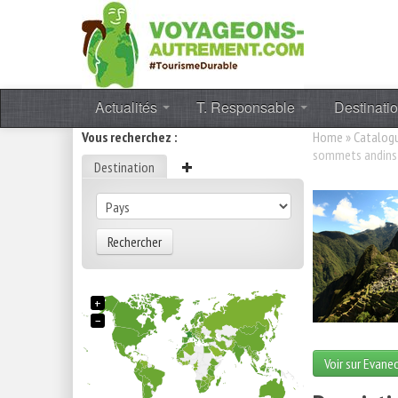
Actualités
T. Responsable
Destinati
Vous recherchez :
Home
»
Catalog
sommets andins 
Destination
Rechercher
+
−
Voir sur Evane