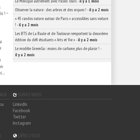
Le Mexique autrement avec Paseo Tours
-
il y a 1 mois
s
Observer la nature : des arbres et des orques !
-
il y a 2 mois
s ! ~
« 45 randos nature autour de Paris » accessibles sans voiture
!
-
il y a 2 mois
Les BTS de La Baule et de Toulouse remportent la deuxième
édition du défi étudiants « Arts et Vie »
-
il y a 2 mois
u
u
Le modèle GreenGo : moins de carbone, plus de plaisir !
-
il y a 2 mois
é
on
...
GAUX
SUIVEZ-NOUS
hou
LinkedIn
Facebook
Twitter
Instagram
R
LIENS UTILES