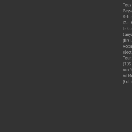
Tous 
Paysa
Refug
L'Air
Le Co
Cany
(Brei
Acco
élect
Tour
(TDS 
Aux 
Ad Mo
(Colm