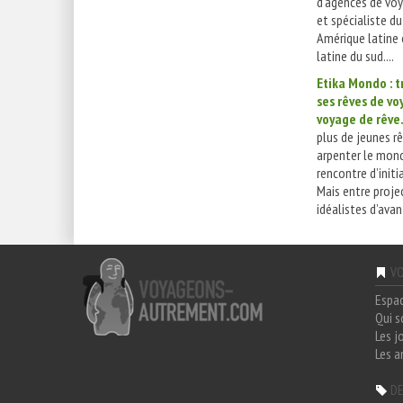
d'agences de voy
et spécialiste d
Amérique latine
latine du sud....
Etika Mondo : 
ses rêves de vo
voyage de rêv
plus de jeunes rê
arpenter le mond
rencontre d’initi
Mais entre proje
idéalistes d’avant
VO
Espa
Qui 
Les j
Les a
DE