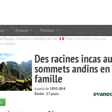
ons
Acteurs
Thèmes
ue Voyages
»
Evaneos
»
Amérique du Sud
»
Pérou
»
Des racines incas aux
en famille
Des racines incas a
sommets andins en
famille
à partir de
2895.00 €
Durée : 17 jours
os