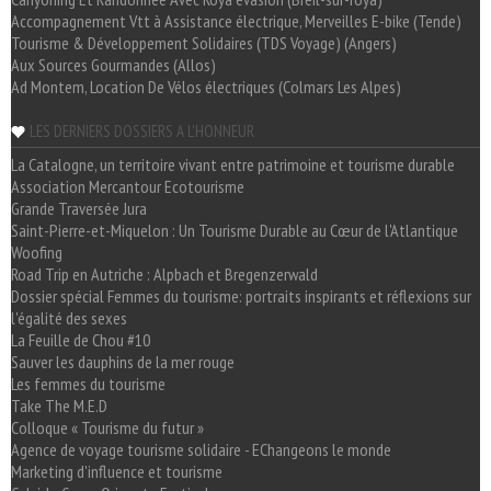
Accompagnement Vtt à Assistance électrique, Merveilles E-bike (Tende)
Tourisme & Développement Solidaires (TDS Voyage) (Angers)
Aux Sources Gourmandes (Allos)
Ad Montem, Location De Vélos électriques (Colmars Les Alpes)
LES DERNIERS DOSSIERS A L'HONNEUR
La Catalogne, un territoire vivant entre patrimoine et tourisme durable
Association Mercantour Ecotourisme
Grande Traversée Jura
Saint-Pierre-et-Miquelon : Un Tourisme Durable au Cœur de l'Atlantique
Woofing
Road Trip en Autriche : Alpbach et Bregenzerwald
Dossier spécial Femmes du tourisme: portraits inspirants et réflexions sur
l'égalité des sexes
La Feuille de Chou #10
Sauver les dauphins de la mer rouge
Les femmes du tourisme
Take The M.E.D
Colloque « Tourisme du futur »
Agence de voyage tourisme solidaire - EChangeons le monde
Marketing d'influence et tourisme