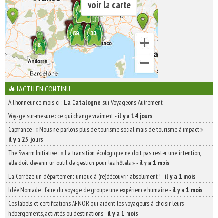
voir la carte
L'ACTU EN CONTINU
À l'honneur ce mois-ci :
La Catalogne
sur Voyageons Autrement
Voyage sur-mesure : ce qui change vraiment
-
il y a 14 jours
Capfrance : « Nous ne parlons plus de tourisme social mais de tourisme à impact »
-
il y a 25 jours
The Swarm Initiative : « La transition écologique ne doit pas rester une intention,
elle doit devenir un outil de gestion pour les hôtels »
-
il y a 1 mois
La Corrèze, un département unique à (re)découvrir absolument !
-
il y a 1 mois
Idée Nomade : faire du voyage de groupe une expérience humaine
-
il y a 1 mois
Ces labels et certifications AFNOR qui aident les voyageurs à choisir leurs
hébergements, activités ou destinations
-
il y a 1 mois