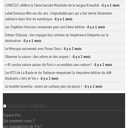
L’UNESCO célèbre la 5ème Journée Mondiale de la langue Kiswahili
-
il y a 1 mois
Label Emmaüs fête ses dix ans : l’improbable pari qui a fait entrer l’économie
solidaire dans l’ère du numérique
-
il y a 1 mois
Les Trophées Horizons reviennent pour une 5ème édition
-
il y a 1 mois
Detour Odyssey : des voyages bas carbone où l’expérience l’emporte sur la
destination
-
il y a 1 mois
Le Mexique autrement avec Paseo Tours
-
il y a 2 mois
Observer la nature : des arbres et des orques !
-
il y a 2 mois
« 45 randos nature autour de Paris » accessibles sans voiture !
-
il y a 2 mois
Les BTS de La Baule et de Toulouse remportent la deuxième édition du défi
étudiants « Arts et Vie »
-
il y a 2 mois
Le modèle GreenGo : moins de carbone, plus de plaisir !
-
il y a 2 mois
VOYAGEONS-AUTREMENT
Espace Pro
Qui sommes-nous ?
Les journalistes de V-A ?