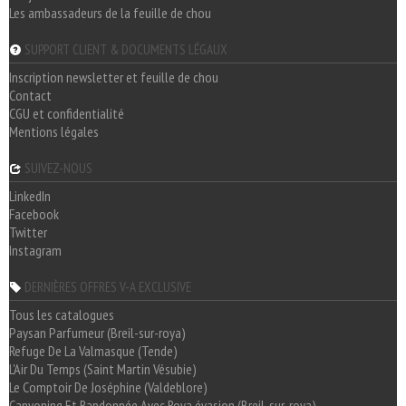
Les ambassadeurs de la feuille de chou
SUPPORT CLIENT & DOCUMENTS LÉGAUX
Inscription newsletter et feuille de chou
Contact
CGU et confidentialité
Mentions légales
SUIVEZ-NOUS
LinkedIn
Facebook
Twitter
Instagram
DERNIÈRES OFFRES V-A EXCLUSIVE
Tous les catalogues
Paysan Parfumeur (Breil-sur-roya)
Refuge De La Valmasque (Tende)
L'Air Du Temps (Saint Martin Vésubie)
Le Comptoir De Joséphine (Valdeblore)
Canyoning Et Randonnée Avec Roya évasion (Breil-sur-roya)