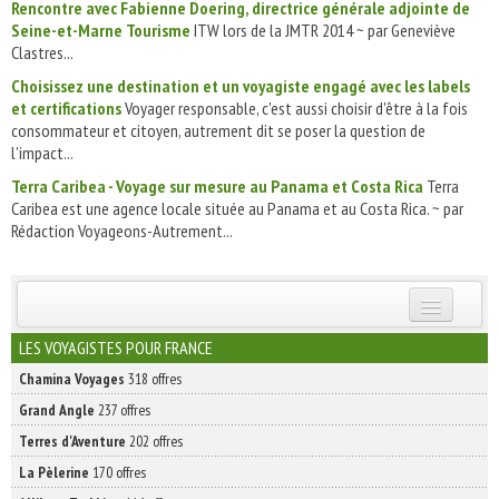
Rencontre avec Fabienne Doering, directrice générale adjointe de
Seine-et-Marne Tourisme
ITW lors de la JMTR 2014 ~ par Geneviève
Clastres...
Choisissez une destination et un voyagiste engagé avec les labels
et certifications
Voyager responsable, c'est aussi choisir d'être à la fois
consommateur et citoyen, autrement dit se poser la question de
l'impact...
Terra Caribea - Voyage sur mesure au Panama et Costa Rica
Terra
Caribea est une agence locale située au Panama et au Costa Rica. ~ par
Rédaction Voyageons-Autrement...
INSCRIVEZ-VOUS | ABONNEZ-VOUS
LES VOYAGISTES POUR FRANCE
Chamina Voyages
318 offres
Grand Angle
237 offres
Terres d'Aventure
202 offres
La Pèlerine
170 offres