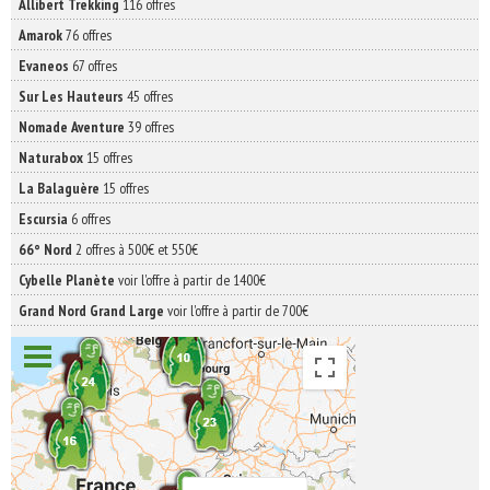
Allibert Trekking
116 offres
Amarok
76 offres
Evaneos
67 offres
Sur Les Hauteurs
45 offres
Nomade Aventure
39 offres
Naturabox
15 offres
La Balaguère
15 offres
Escursia
6 offres
66° Nord
2 offres à 500€ et 550€
Cybelle Planète
voir l'offre à partir de 1400€
Grand Nord Grand Large
voir l'offre à partir de 700€