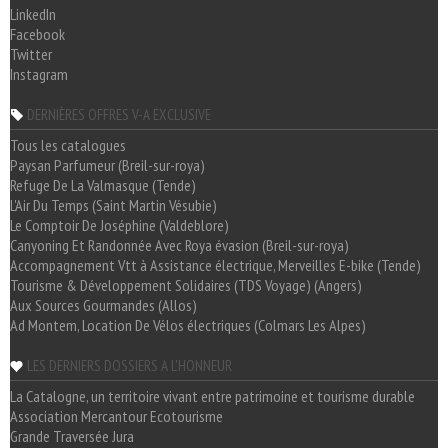
LinkedIn
Facebook
Twitter
Instagram
DERNIÈRES OFFRES V-A EXCLUSIVE
Tous les catalogues
Paysan Parfumeur (Breil-sur-roya)
Refuge De La Valmasque (Tende)
L'Air Du Temps (Saint Martin Vésubie)
Le Comptoir De Joséphine (Valdeblore)
Canyoning Et Randonnée Avec Roya évasion (Breil-sur-roya)
Accompagnement Vtt à Assistance électrique, Merveilles E-bike (Tende)
Tourisme & Développement Solidaires (TDS Voyage) (Angers)
Aux Sources Gourmandes (Allos)
Ad Montem, Location De Vélos électriques (Colmars Les Alpes)
LES DERNIERS DOSSIERS A L'HONNEUR
La Catalogne, un territoire vivant entre patrimoine et tourisme durable
Association Mercantour Ecotourisme
Grande Traversée Jura