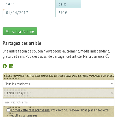
date
prix
01/04/2017
570 €
Voir sur La Pèlerine
Partagez cet article
Une autre façon de soutenir Voyageons-autrement, média indépendant,
gratuit et
sans Pub
c'est aussi de partager cet article. Merci d'avance 😉
Cochez cette case pour valider
vos choix pour recevoir bons plans, newsletter
et offres partenaires