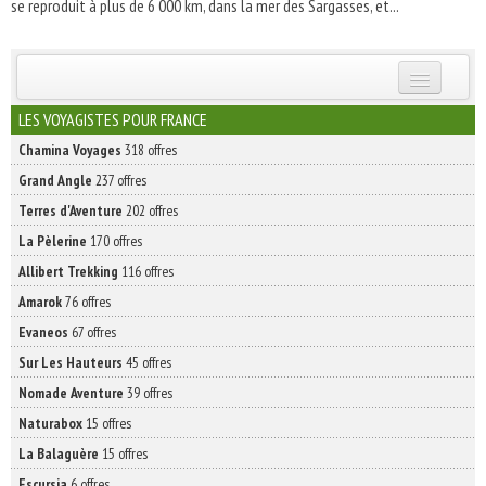
se reproduit à plus de 6 000 km, dans la mer des Sargasses, et...
INSCRIVEZ-VOUS | ABONNEZ-VOUS
LES VOYAGISTES POUR FRANCE
Chamina Voyages
318 offres
Grand Angle
237 offres
Terres d'Aventure
202 offres
La Pèlerine
170 offres
Allibert Trekking
116 offres
Amarok
76 offres
Evaneos
67 offres
Sur Les Hauteurs
45 offres
Nomade Aventure
39 offres
Naturabox
15 offres
La Balaguère
15 offres
Escursia
6 offres