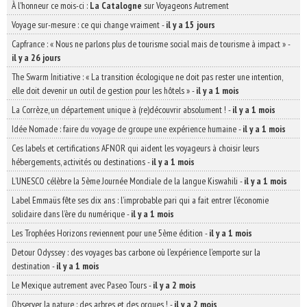
À l'honneur ce mois-ci :
La Catalogne
sur Voyageons Autrement
Voyage sur-mesure : ce qui change vraiment
-
il y a 15 jours
Capfrance : « Nous ne parlons plus de tourisme social mais de tourisme à impact »
-
il y a 26 jours
The Swarm Initiative : « La transition écologique ne doit pas rester une intention,
elle doit devenir un outil de gestion pour les hôtels »
-
il y a 1 mois
La Corrèze, un département unique à (re)découvrir absolument !
-
il y a 1 mois
Idée Nomade : faire du voyage de groupe une expérience humaine
-
il y a 1 mois
Ces labels et certifications AFNOR qui aident les voyageurs à choisir leurs
hébergements, activités ou destinations
-
il y a 1 mois
L’UNESCO célèbre la 5ème Journée Mondiale de la langue Kiswahili
-
il y a 1 mois
Label Emmaüs fête ses dix ans : l’improbable pari qui a fait entrer l’économie
solidaire dans l’ère du numérique
-
il y a 1 mois
Les Trophées Horizons reviennent pour une 5ème édition
-
il y a 1 mois
Detour Odyssey : des voyages bas carbone où l’expérience l’emporte sur la
destination
-
il y a 1 mois
Le Mexique autrement avec Paseo Tours
-
il y a 2 mois
Observer la nature : des arbres et des orques !
-
il y a 2 mois