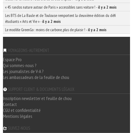
« 45 randos nature autour de Paris » accessibles sans voiture !
-
il y a 2 mois
Les BTS de La Baule et de Toulouse remportent la deuxième édition du défi
étudiants « Arts et Vie »
-
il y a 2 mois
Le modèle GreenGo : moins de carbone, plus de plaisir !
-
il y a 2 mois
VOYAGEONS-AUTREMENT
Espace Pro
Qui sommes-nous ?
Les journalistes de V-A ?
Les ambassadeurs de la feuille de chou
SUPPORT CLIENT & DOCUMENTS LÉGAUX
Inscription newsletter et feuille de chou
Contact
CGU et confidentialité
Mentions légales
SUIVEZ-NOUS