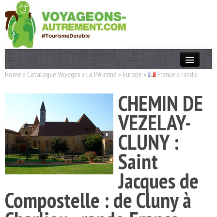
Home
»
Catalogue Voyages
»
La Pèlerine
»
Europe
»
France
»
rando
Actualités
CHEMIN DE
T. Responsable
VEZELAY-
Destinations
CLUNY :
Acteurs
Saint
Thèmes
Jacques de
OK
Compostelle : de Cluny à