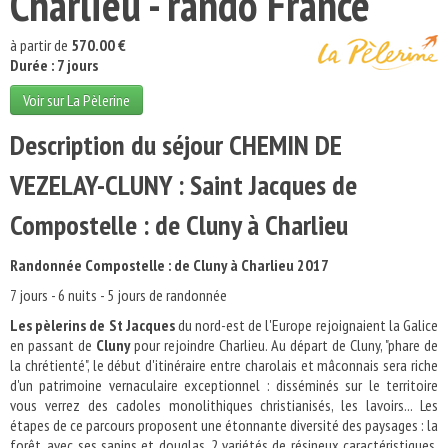
Charlieu - rando France
à partir de
570.00 €
Durée : 7 jours
Voir sur La Pèlerine
Description du séjour CHEMIN DE
VEZELAY-CLUNY : Saint Jacques de
Compostelle : de Cluny à Charlieu
Randonnée Compostelle : de Cluny à Charlieu 2017
7 jours - 6 nuits - 5 jours de randonnée
Les pèlerins de St Jacques
du nord-est de l'Europe rejoignaient la Galice
en passant de
Cluny
pour rejoindre Charlieu. Au départ de Cluny, "phare de
la chrétienté", le début d'itinéraire entre charolais et mâconnais sera riche
d'un patrimoine vernaculaire exceptionnel : disséminés sur le territoire
vous verrez des cadoles monolithiques christianisés, les lavoirs... Les
étapes de ce parcours proposent une étonnante diversité des paysages : la
forêt, avec ses sapins et douglas, 2 variétés de résineux caractéristiques,