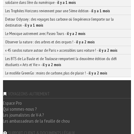
solidaire dans l’ère du numérique
-
il y a 1 mois
Les Trophées Horizons reviennent pour une 5ème édition
-
il y a 1 mois
Detour Odyssey : des voyages bas carbone où l’expérience l’emporte sur la
destination
-
il y a 1 mois
Le Mexique autrement avec Paseo Tours
-
il y a 2 mois
Observer la nature : des arbres et des orques !
-
il y a 2 mois
« 45 randos nature autour de Paris » accessibles sans voiture !
-
il y a 2 mois
Les BTS de La Baule et de Toulouse remportent la deuxième édition du défi
étudiants « Arts et Vie »
-
il y a 2 mois
Le modèle GreenGo : moins de carbone, plus de plaisir !
-
il y a 2 mois
VOYAGEONS-AUTREMENT
Espace Pro
Qui sommes-nous ?
Les journalistes de V-A ?
Les ambassadeurs de la feuille de chou
SUPPORT CLIENT & DOCUMENTS LÉGAUX