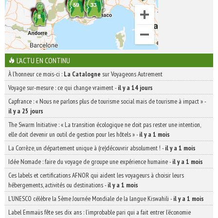
L'ACTU EN CONTINU
À l'honneur ce mois-ci :
La Catalogne
sur Voyageons Autrement
Voyage sur-mesure : ce qui change vraiment
-
il y a 14 jours
Capfrance : « Nous ne parlons plus de tourisme social mais de tourisme à impact »
-
il y a 25 jours
The Swarm Initiative : « La transition écologique ne doit pas rester une intention,
elle doit devenir un outil de gestion pour les hôtels »
-
il y a 1 mois
La Corrèze, un département unique à (re)découvrir absolument !
-
il y a 1 mois
Idée Nomade : faire du voyage de groupe une expérience humaine
-
il y a 1 mois
Ces labels et certifications AFNOR qui aident les voyageurs à choisir leurs
hébergements, activités ou destinations
-
il y a 1 mois
L’UNESCO célèbre la 5ème Journée Mondiale de la langue Kiswahili
-
il y a 1 mois
Label Emmaüs fête ses dix ans : l’improbable pari qui a fait entrer l’économie