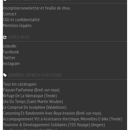
Inscription newsletter et feuille de chou
Contact
CGU et confidentialité
Mentions légales
SUIVEZ-NOUS
LinkedIn
Facebook
Twitter
Instagram
DERNIÈRES OFFRES V-A EXCLUSIVE
Tous les catalogues
Paysan Parfumeur (Breil-sur-roya)
Refuge De La Valmasque (Tende)
L'Air Du Temps (Saint Martin Vésubie)
Le Comptoir De Joséphine (Valdeblore)
Canyoning Et Randonnée Avec Roya évasion (Breil-sur-roya)
Accompagnement Vtt à Assistance électrique, Merveilles E-bike (Tende)
Tourisme & Développement Solidaires (TDS Voyage) (Angers)