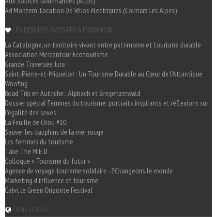
Aux Sources Gourmandes (Allos)
Ad Montem, Location De Vélos électriques (Colmars Les Alpes)
LES DERNIERS DOSSIERS A L'HONNEUR
La Catalogne, un territoire vivant entre patrimoine et tourisme durable
Association Mercantour Ecotourisme
Grande Traversée Jura
Saint-Pierre-et-Miquelon : Un Tourisme Durable au Cœur de l'Atlantique
Woofing
Road Trip en Autriche : Alpbach et Bregenzerwald
Dossier spécial Femmes du tourisme: portraits inspirants et réflexions sur
l'égalité des sexes
La Feuille de Chou #10
Sauver les dauphins de la mer rouge
Les femmes du tourisme
Take The M.E.D
Colloque « Tourisme du futur »
Agence de voyage tourisme solidaire - EChangeons le monde
Marketing d'influence et tourisme
Calvi, le Green Orizonte Festival
LIENS UTILES