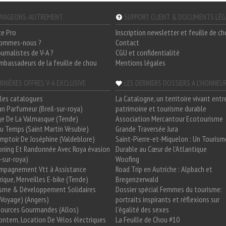
YAGEONS-AUTREMENT
SUPPORT CLIENT & DOCUMENTS LÉ
ce Pro
Inscription newsletter et feuille de c
sommes-nous ?
Contact
ournalistes de V-A ?
CGU et confidentialité
mbassadeurs de la feuille de chou
Mentions légales
RNIÈRES OFFRES V-A EXCLUSIVE
LES DERNIERS DOSSIERS A L'HONNEU
les catalogues
La Catalogne, un territoire vivant entr
n Parfumeur (Breil-sur-roya)
patrimoine et tourisme durable
e De La Valmasque (Tende)
Association Mercantour Ecotourisme
 Du Temps (Saint Martin Vésubie)
Grande Traversée Jura
mptoir De Joséphine (Valdeblore)
Saint-Pierre-et-Miquelon : Un Tourism
oning Et Randonnée Avec Roya évasion
Durable au Cœur de l'Atlantique
l-sur-roya)
Woofing
mpagnement Vtt à Assistance
Road Trip en Autriche : Alpbach et
rique, Merveilles E-bike (Tende)
Bregenzerwald
isme & Développement Solidaires
Dossier spécial Femmes du tourisme:
Voyage) (Angers)
portraits inspirants et réflexions sur
Sources Gourmandes (Allos)
l'égalité des sexes
ntem, Location De Vélos électriques
La Feuille de Chou #10