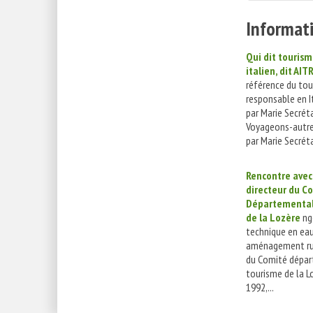
Informati
Qui dit touris
italien, dit AITR
référence du to
responsable en It
par Marie Secrét
Voyageons-autr
par Marie Secréta
Rencontre avec 
directeur du C
Départemental
de la Lozère
ng
technique en eau
aménagement rur
du Comité dépar
tourisme de la L
1992,...