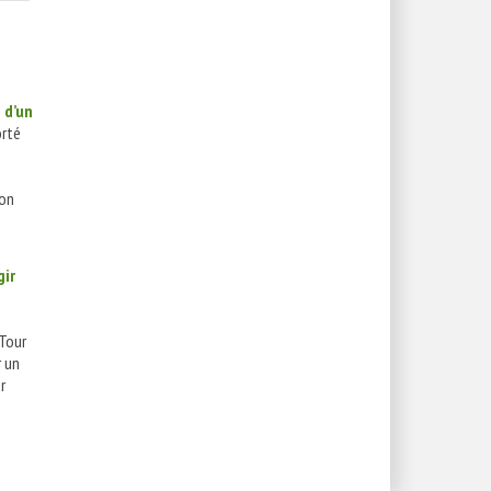
 d’un
orté
ion
gir
Tour
r un
r