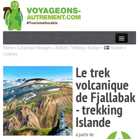
Home
»
Catalogue Voyages
»
Allibert Trekking
»
Europe
»
Islande
»
Actualités
trekking
T. Responsable
Le trek
Destinations
volcanique
Acteurs
de Fjallabak
Thèmes
- trekking
OK
Islande
à partir de