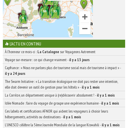
L'ACTU EN CONTINU
À l'honneur ce mois-ci :
La Catalogne
sur Voyageons Autrement
Voyage sur-mesure : ce qui change vraiment
-
il y a 13 jours
Capfrance : « Nous ne parlons plus de tourisme social mais de tourisme à impact »
-
il y a 24 jours
The Swarm Initiative : « La transition écologique ne doit pas rester une intention,
elle doit devenir un outil de gestion pour les hôtels »
-
il y a 1 mois
La Corrèze, un département unique à (re)découvrir absolument !
-
il y a 1 mois
Idée Nomade : faire du voyage de groupe une expérience humaine
-
il y a 1 mois
Ces labels et certifications AFNOR qui aident les voyageurs à choisir leurs
hébergements, activités ou destinations
-
il y a 1 mois
L’UNESCO célèbre la 5ème Journée Mondiale de la langue Kiswahili
-
il y a 1 mois