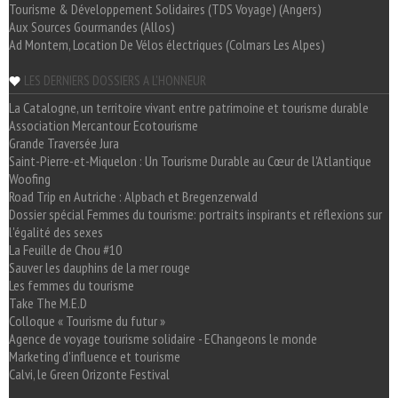
Tourisme & Développement Solidaires (TDS Voyage) (Angers)
Aux Sources Gourmandes (Allos)
Ad Montem, Location De Vélos électriques (Colmars Les Alpes)
LES DERNIERS DOSSIERS A L'HONNEUR
La Catalogne, un territoire vivant entre patrimoine et tourisme durable
Association Mercantour Ecotourisme
Grande Traversée Jura
Saint-Pierre-et-Miquelon : Un Tourisme Durable au Cœur de l'Atlantique
Woofing
Road Trip en Autriche : Alpbach et Bregenzerwald
Dossier spécial Femmes du tourisme: portraits inspirants et réflexions sur
l'égalité des sexes
La Feuille de Chou #10
Sauver les dauphins de la mer rouge
Les femmes du tourisme
Take The M.E.D
Colloque « Tourisme du futur »
Agence de voyage tourisme solidaire - EChangeons le monde
Marketing d'influence et tourisme
Calvi, le Green Orizonte Festival