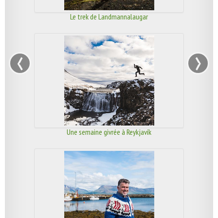
Le trek de Landmannalaugar
‹
›
Une semaine givrée à Reykjavík