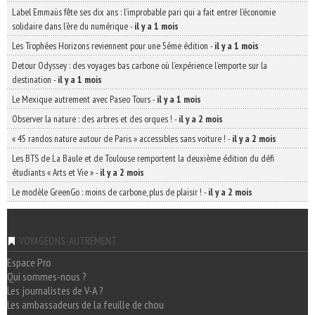
Label Emmaüs fête ses dix ans : l’improbable pari qui a fait entrer l’économie
solidaire dans l’ère du numérique
-
il y a 1 mois
Les Trophées Horizons reviennent pour une 5ème édition
-
il y a 1 mois
Detour Odyssey : des voyages bas carbone où l’expérience l’emporte sur la
destination
-
il y a 1 mois
Le Mexique autrement avec Paseo Tours
-
il y a 1 mois
Observer la nature : des arbres et des orques !
-
il y a 2 mois
« 45 randos nature autour de Paris » accessibles sans voiture !
-
il y a 2 mois
Les BTS de La Baule et de Toulouse remportent la deuxième édition du défi
étudiants « Arts et Vie »
-
il y a 2 mois
Le modèle GreenGo : moins de carbone, plus de plaisir !
-
il y a 2 mois
VOYAGEONS-AUTREMENT
Espace Pro
Qui sommes-nous ?
Les journalistes de V-A ?
Les ambassadeurs de la feuille de chou