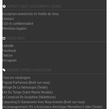
SUPPORT CLIENT & DOCUMENTS LÉGAUX
Inscription newsletter et feuille de chou
Contact
CGU et confidentialité
Mentions légales
SUIVEZ-NOUS
LinkedIn
Facebook
Twitter
Instagram
DERNIÈRES OFFRES V-A EXCLUSIVE
Tous les catalogues
Paysan Parfumeur (Breil-sur-roya)
Refuge De La Valmasque (Tende)
L'Air Du Temps (Saint Martin Vésubie)
Le Comptoir De Joséphine (Valdeblore)
Canyoning Et Randonnée Avec Roya évasion (Breil-sur-roya)
Accompagnement Vtt à Assistance électrique, Merveilles E-bike (Tende)