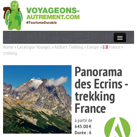
Home
»
Catalogue Voyages
»
Allibert Trekking
»
Europe
»
France
»
Actualités
trekking
T. Responsable
Panorama
Destinations
des Ecrins -
Acteurs
trekking
Thèmes
France
OK
à partir de
645.00 €
Durée : 6