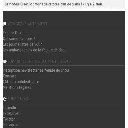
Le modèle GreenGo : moins de carbone, plus de plaisir !
-
il y a 2 mois
VOYAGEONS-AUTREMENT
Espace Pro
Qui sommes-nous ?
Les journalistes de V-A ?
Les ambassadeurs de la feuille de chou
SUPPORT CLIENT & DOCUMENTS LÉGAUX
Inscription newsletter et feuille de chou
Contact
CGU et confidentialité
Mentions légales
SUIVEZ-NOUS
LinkedIn
Facebook
Twitter
Instagram