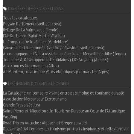
DERNIÈRES OFFRES V-A EXCLUSIVE
Tous les catalogues
Paysan Parfumeur (Breil-sur-roya)
Refuge De La Valmasque (Tende)
L'Air Du Temps (Saint Martin Vésubie)
Le Comptoir De Joséphine (Valdeblore)
Canyoning Et Randonnée Avec Roya évasion (Breil-sur-roya)
Accompagnement Vtt à Assistance électrique, Merveilles E-bike (Tende)
Tourisme & Développement Solidaires (TDS Voyage) (Angers)
Aux Sources Gourmandes (Allos)
Ad Montem, Location De Vélos électriques (Colmars Les Alpes)
LES DERNIERS DOSSIERS A L'HONNEUR
La Catalogne, un territoire vivant entre patrimoine et tourisme durable
Association Mercantour Ecotourisme
Grande Traversée Jura
Saint-Pierre-et-Miquelon : Un Tourisme Durable au Cœur de l'Atlantique
Woofing
Road Trip en Autriche : Alpbach et Bregenzerwald
Dossier spécial Femmes du tourisme: portraits inspirants et réflexions sur