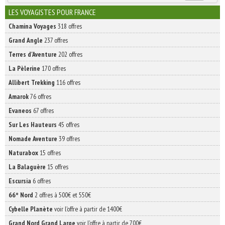
INSCRIVEZ-VOUS | ABONNEZ-VOUS
LES VOYAGISTES POUR FRANCE
Chamina Voyages
318 offres
Grand Angle
237 offres
Terres d'Aventure
202 offres
La Pèlerine
170 offres
Allibert Trekking
116 offres
Amarok
76 offres
Evaneos
67 offres
Sur Les Hauteurs
45 offres
Nomade Aventure
39 offres
Naturabox
15 offres
La Balaguère
15 offres
Escursia
6 offres
66° Nord
2 offres à 500€ et 550€
Cybelle Planète
voir l'offre à partir de 1400€
Grand Nord Grand Large
voir l'offre à partir de 700€