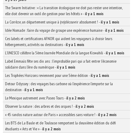
The Swarm Initiative : « La transition écologique ne doit pas rester une intention,
elle doit devenir un outil de gestion pour les hôtels »
-
il y a 1 mois
La Corrèze, un département unique à (re)découvrir absolument !
-
il y a 1 mois
Idée Nomade : faire du voyage de groupe une expérience humaine
-
il y a 1 mois
Ces labels et certifications AFNOR qui aident les voyageurs à choisir leurs
hébergements, activités ou destinations
-
il y a 1 mois
L’UNESCO célèbre la 5ème Journée Mondiale de la langue Kiswahili
-
il y a 1 mois
Label Emmaüs fête ses dix ans : l’improbable pari qui a fait entrer l’économie
solidaire dans l’ère du numérique
-
il y a 1 mois
Les Trophées Horizons reviennent pour une 5ème édition
-
il y a 1 mois
Detour Odyssey : des voyages bas carbone où l’expérience l’emporte sur la
destination
-
il y a 1 mois
Le Mexique autrement avec Paseo Tours
-
il y a 2 mois
Observer la nature : des arbres et des orques !
-
il y a 2 mois
« 45 randos nature autour de Paris » accessibles sans voiture !
-
il y a 2 mois
Les BTS de La Baule et de Toulouse remportent la deuxième édition du défi
étudiants « Arts et Vie »
-
il y a 2 mois