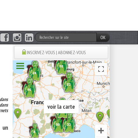
OK
INSCRIVEZ-VOUS | ABONNEZ-VOUS
 dans
 dans
voir la carte
rnets
: un