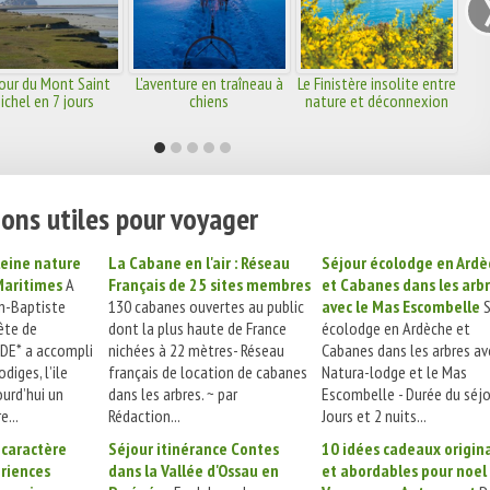
our du Mont Saint
L'aventure en traîneau à
Le Finistère insolite entre
ichel en 7 jours
chiens
nature et déconnexion
ons utiles pour voyager
leine nature
La Cabane en l'air : Réseau
Séjour écolodge en Ardè
Maritimes
A
Français de 25 sites membres
et Cabanes dans les arb
n-Baptiste
130 cabanes ouvertes au public
avec le Mas Escombelle
S
tête de
dont la plus haute de France
écolodge en Ardèche et
DDE* a accompli
nichées à 22 mètres- Réseau
Cabanes dans les arbres av
diges, l’ile
français de location de cabanes
Natura-lodge et le Mas
ourd’hui un
dans les arbres. ~ par
Escombelle - Durée du séjou
e...
Rédaction...
Jours et 2 nuits...
 caractère
Séjour itinérance Contes
10 idées cadeaux origin
riences
dans la Vallée d'Ossau en
et abordables pour noel