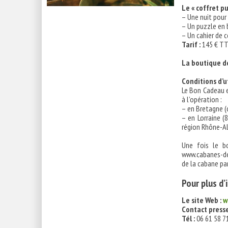
Le « coffret pu
– Une nuit pour
– Un puzzle en b
– Un cahier de 
Tarif :
145 € T
La boutique d
Conditions d’u
Le Bon Cadeau e
à l’opération :
– en Bretagne (
– en Lorraine (8
région Rhône-Al
Une fois le bo
www.cabanes-de-
de la cabane par
Pour plus d
Le site Web :
w
Contact presse
Tél :
06 61 58 7