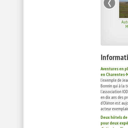
‹
Aut
M
Informati
Aventures en p
en Charentes-
l’exemple de Jea
Bonnin qui à la 
l’association IO
en dix ans des pro
d’Oléron est auj
acteur exemplair
Deux hôtels de
pour deux expé