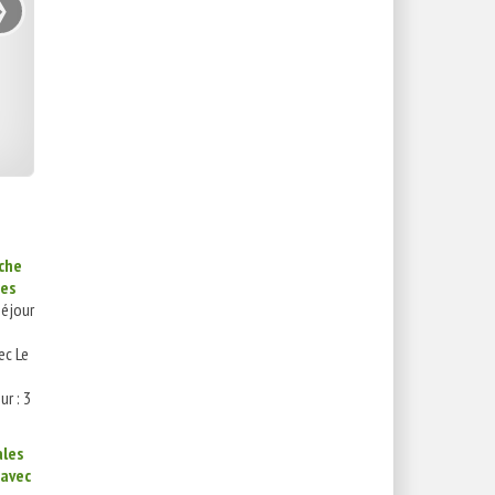
›
che
res
éjour
ec Le
r : 3
ales
 avec