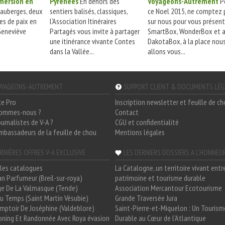
mmersion en
Pyrénées
En dehors des
Voyageons-Autrement
P
auberges, deux
sentiers balisés, classiques,
ce Noel 2015, ne comptez 
es de paix en
l'Association Itinéraires
sur nous pour vous présent
Geneviève
Partagés vous invite à partager
SmartBox, WonderBox et a
une itinérance vivante Contes
DakotaBox, à la place nou
dans la Vallée...
allons vous...
YAGEONS-AUTREMENT
SUPPORT CLIENT & DOCUMENTS LÉ
ce Pro
Inscription newsletter et feuille de c
sommes-nous ?
Contact
ournalistes de V-A ?
CGU et confidentialité
mbassadeurs de la feuille de chou
Mentions légales
RNIÈRES OFFRES V-A EXCLUSIVE
LES DERNIERS DOSSIERS A L'HONNEU
les catalogues
La Catalogne, un territoire vivant entr
n Parfumeur (Breil-sur-roya)
patrimoine et tourisme durable
e De La Valmasque (Tende)
Association Mercantour Ecotourisme
 Du Temps (Saint Martin Vésubie)
Grande Traversée Jura
mptoir De Joséphine (Valdeblore)
Saint-Pierre-et-Miquelon : Un Tourism
oning Et Randonnée Avec Roya évasion
Durable au Cœur de l'Atlantique