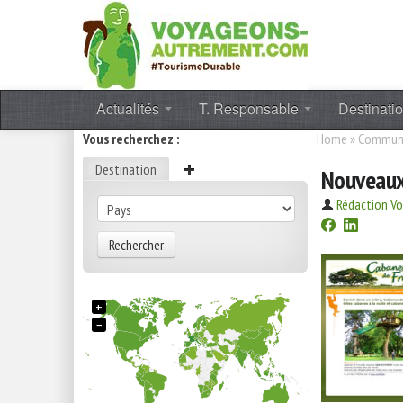
Actualités
T. Responsable
Destinati
Vous recherchez :
Home
»
Communi
Destination
Nouveaux
Rédaction V
Rechercher
+
−