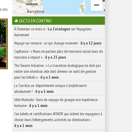
s les
L'ACTU EN CONTINU
À l'honneur ce mois-ci :
La Catalogne
sur Voyageons
Autrement
Voyage sur-mesure : ce qui change vraiment
-
il y a 12 jours
Capfrance : « Nous ne parlons plus de tourisme social mais de
tourisme à impact »
-
il y a 23 jours
The Swarm Initiative : « La transition écologique ne doit pas
rester une intention, elle doit devenir un outil de gestion
pour les hôtels »
-
il y a 1 mois
La Corrèze, un département unique à (re)découvrir
absolument !
-
il y a 1 mois
Idée Nomade : faire du voyage de groupe une expérience
humaine
-
il y a 1 mois
Ces labels et certifications AFNOR qui aident les voyageurs à
choisir leurs hébergements, activités ou destinations
-
il y a 1 mois