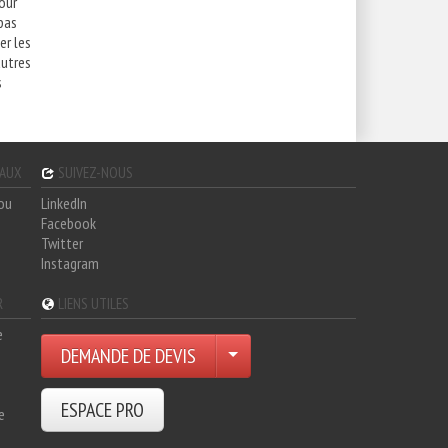
our
pas
er les
utres
s
GAUX
SUIVEZ-NOUS
hou
LinkedIn
Facebook
Twitter
Instagram
R
LIENS UTILES
e
DEMANDE DE DEVIS
ESPACE PRO
e