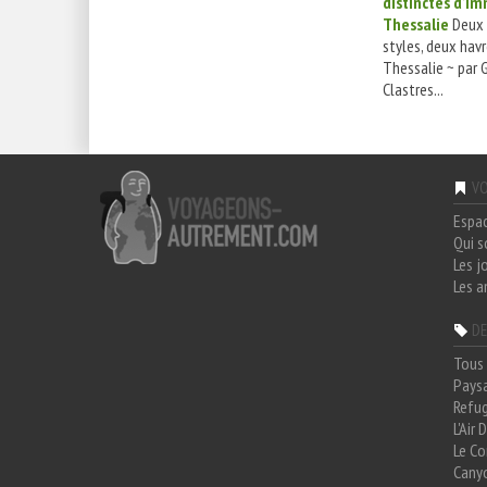
distinctes d’i
Thessalie
Deux 
styles, deux havr
Thessalie ~ par 
Clastres...
VO
Espa
Qui 
Les j
Les a
DE
Tous 
Paysa
Refug
L'Air
Le Co
Cany