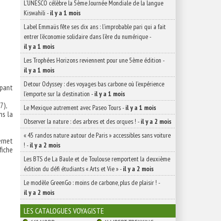
L’UNESCO célèbre la 5ème Journée Mondiale de la langue
Kiswahili
-
il y a 1 mois
Label Emmaüs fête ses dix ans : l’improbable pari qui a fait
entrer l’économie solidaire dans l’ère du numérique
-
il y a 1 mois
Les Trophées Horizons reviennent pour une 5ème édition
-
il y a 1 mois
Detour Odyssey : des voyages bas carbone où l’expérience
ipant
l’emporte sur la destination
-
il y a 1 mois
7),
Le Mexique autrement avec Paseo Tours
-
il y a 1 mois
ns la
Observer la nature : des arbres et des orques !
-
il y a 2 mois
« 45 randos nature autour de Paris » accessibles sans voiture
ernet
!
-
il y a 2 mois
fiche
Les BTS de La Baule et de Toulouse remportent la deuxième
édition du défi étudiants « Arts et Vie »
-
il y a 2 mois
Le modèle GreenGo : moins de carbone, plus de plaisir !
-
il y a 2 mois
LES CATALOGUES VOYAGISTE