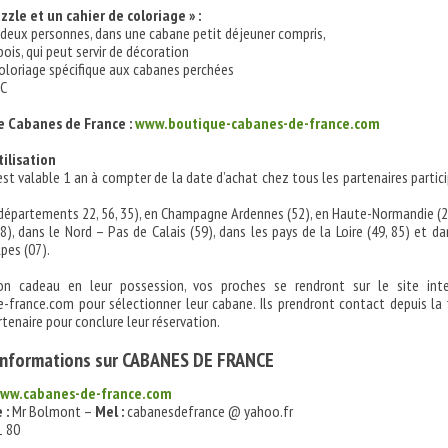
zzle et un cahier de coloriage » :
 deux personnes, dans une cabane petit déjeuner compris,
ois, qui peut servir de décoration
coloriage spécifique aux cabanes perchées
TC
e Cabanes de France :
www.boutique-cabanes-de-france.com
tilisation
st valable 1 an à compter de la date d’achat chez tous les partenaires partic
départements 22, 56, 35), en Champagne Ardennes (52), en Haute-Normandie (2
8), dans le Nord – Pas de Calais (59), dans les pays de la Loire (49, 85) et da
pes (07).
n cadeau en leur possession, vos proches se rendront sur le site int
france.com pour sélectionner leur cabane. Ils prendront contact depuis la 
tenaire pour conclure leur réservation.
’informations sur CABANES DE FRANCE
ww.cabanes-de-france.com
 :
Mr Bolmont –
Mel :
cabanesdefrance @ yahoo.fr
1 80