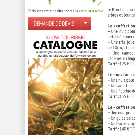
Le Bon Cadeau p
Choisissez votre destination via la
carte interactive
arbres et leur 
DEMANDE DE DEVIS
Le « coffret b
– Une nuit pou
petit déjeuner 
– Une très joli
de 10cm, et une
– Une carnet 
cabanes en filig
Tarif :
125 € T
Le nouveau « c
– Une nuit pour
– Un carnet de n
– Une figurine d
Tarif :
135 € T
Le « coffret po
–
Une nuit pour
– Un guide de c
– Un Porte-cray
Tarif :
140 € T