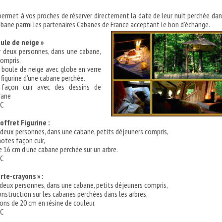
ermet à vos proches de réserver directement la date de leur nuit perchée dan
cabane parmi les partenaires Cabanes de France acceptant le bon d’échange.
oule de neige »
r deux personnes, dans une cabane,
compris,
e boule de neige avec globe en verre
 figurine d’une cabane perchée.
façon cuir avec des dessins de
rane
TC
offret Figurine :
 deux personnes, dans une cabane, petits déjeuners compris,
otes façon cuir,
e 16 cm d’une cabane perchée sur un arbre.
TC
rte-crayons » :
 deux personnes, dans une cabane, petits déjeuners compris,
onstruction sur les cabanes perchées dans les arbres,
ons de 20 cm en résine de couleur.
TC