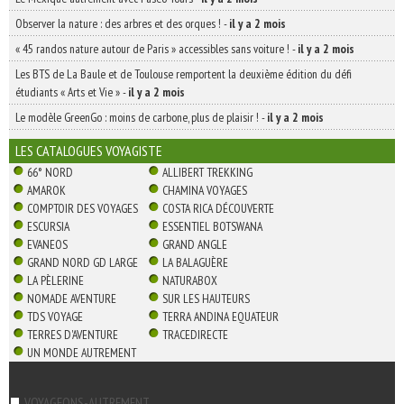
Observer la nature : des arbres et des orques !
-
il y a 2 mois
« 45 randos nature autour de Paris » accessibles sans voiture !
-
il y a 2 mois
Les BTS de La Baule et de Toulouse remportent la deuxième édition du défi
étudiants « Arts et Vie »
-
il y a 2 mois
Le modèle GreenGo : moins de carbone, plus de plaisir !
-
il y a 2 mois
LES CATALOGUES VOYAGISTE
66° NORD
ALLIBERT TREKKING
AMAROK
CHAMINA VOYAGES
COMPTOIR DES VOYAGES
COSTA RICA DÉCOUVERTE
ESCURSIA
ESSENTIEL BOTSWANA
EVANEOS
GRAND ANGLE
GRAND NORD GD LARGE
LA BALAGUÈRE
LA PÈLERINE
NATURABOX
NOMADE AVENTURE
SUR LES HAUTEURS
TDS VOYAGE
TERRA ANDINA EQUATEUR
TERRES D'AVENTURE
TRACEDIRECTE
UN MONDE AUTREMENT
VOYAGEONS-AUTREMENT