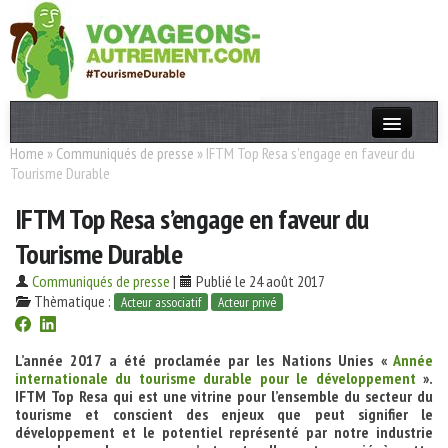
Home
»
Communiqués de presse
»
IFTM Top Resa s’engage en faveur du
Actualités
Tourisme Durable
T. Responsable
IFTM Top Resa s’engage en faveur du
Destinations
Tourisme Durable
Acteurs
Communiqués de presse
|
Publié le 24 août 2017
Thèmatique :
Acteur associatif
Acteur privé
Thèmes
L’année 2017 a été proclamée par les Nations Unies «
Année
OK
internationale du tourisme durable pour le développement
».
IFTM Top Resa qui est une vitrine pour l’ensemble du secteur du
tourisme et conscient des enjeux que peut signifier le
développement et le potentiel représenté par notre industrie