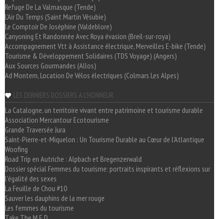
Refuge De La Valmasque (Tende)
L'Air Du Temps (Saint Martin Vésubie)
Le Comptoir De Joséphine (Valdeblore)
Canyoning Et Randonnée Avec Roya évasion (Breil-sur-roya)
Accompagnement Vtt à Assistance électrique, Merveilles E-bike (Tende)
Tourisme & Développement Solidaires (TDS Voyage) (Angers)
Aux Sources Gourmandes (Allos)
Ad Montem, Location De Vélos électriques (Colmars Les Alpes)
LES DERNIERS DOSSIERS A L'HONNEUR
La Catalogne, un territoire vivant entre patrimoine et tourisme durable
Association Mercantour Ecotourisme
Grande Traversée Jura
Saint-Pierre-et-Miquelon : Un Tourisme Durable au Cœur de l'Atlantique
Woofing
Road Trip en Autriche : Alpbach et Bregenzerwald
Dossier spécial Femmes du tourisme: portraits inspirants et réflexions sur
l'égalité des sexes
La Feuille de Chou #10
Sauver les dauphins de la mer rouge
Les femmes du tourisme
Take The M.E.D