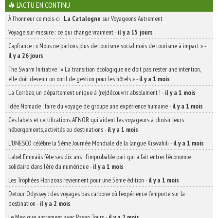
L'ACTU EN CONTINU
À l'honneur ce mois-ci :
La Catalogne
sur Voyageons Autrement
Voyage sur-mesure : ce qui change vraiment
-
il y a 15 jours
Capfrance : « Nous ne parlons plus de tourisme social mais de tourisme à impact »
-
il y a 26 jours
The Swarm Initiative : « La transition écologique ne doit pas rester une intention,
elle doit devenir un outil de gestion pour les hôtels »
-
il y a 1 mois
La Corrèze, un département unique à (re)découvrir absolument !
-
il y a 1 mois
Idée Nomade : faire du voyage de groupe une expérience humaine
-
il y a 1 mois
Ces labels et certifications AFNOR qui aident les voyageurs à choisir leurs
hébergements, activités ou destinations
-
il y a 1 mois
L’UNESCO célèbre la 5ème Journée Mondiale de la langue Kiswahili
-
il y a 1 mois
Label Emmaüs fête ses dix ans : l’improbable pari qui a fait entrer l’économie
solidaire dans l’ère du numérique
-
il y a 1 mois
Les Trophées Horizons reviennent pour une 5ème édition
-
il y a 1 mois
Detour Odyssey : des voyages bas carbone où l’expérience l’emporte sur la
destination
-
il y a 2 mois
Le Mexique autrement avec Paseo Tours
-
il y a 2 mois