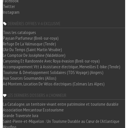
Facebook
Twitter
Instagram
DERNIÈRES OFFRES V-A EXCLUSIVE
Tous les catalogues
Paysan Parfumeur (Breil-sur-roya)
Refuge De La Valmasque (Tende)
L'Air Du Temps (Saint Martin Vésubie)
Le Comptoir De Joséphine (Valdeblore)
Canyoning Et Randonnée Avec Roya évasion (Breil-sur-roya)
Accompagnement Vtt à Assistance électrique, Merveilles E-bike (Tende)
Tourisme & Développement Solidaires (TDS Voyage) (Angers)
Aux Sources Gourmandes (Allos)
Ad Montem, Location De Vélos électriques (Colmars Les Alpes)
LES DERNIERS DOSSIERS A L'HONNEUR
La Catalogne, un territoire vivant entre patrimoine et tourisme durable
Association Mercantour Ecotourisme
Grande Traversée Jura
Saint-Pierre-et-Miquelon : Un Tourisme Durable au Cœur de l'Atlantique
Woofing