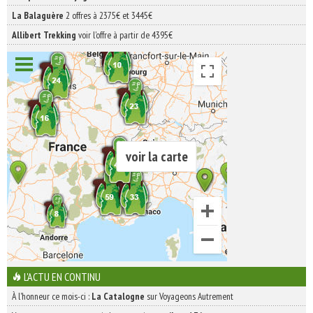
La Balaguère
2 offres à 2375€ et 3445€
Allibert Trekking
voir l'offre à partir de 4395€
voir la carte
L'ACTU EN CONTINU
À l'honneur ce mois-ci :
La Catalogne
sur Voyageons Autrement