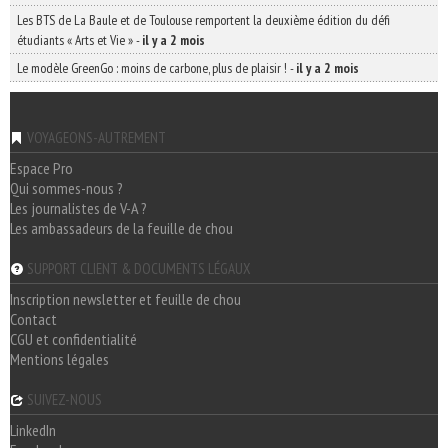
Les BTS de La Baule et de Toulouse remportent la deuxième édition du défi
étudiants « Arts et Vie »
-
il y a 2 mois
Le modèle GreenGo : moins de carbone, plus de plaisir !
-
il y a 2 mois
VOYAGEONS-AUTREMENT
Espace Pro
Qui sommes-nous ?
Les journalistes de V-A ?
Les ambassadeurs de la feuille de chou
SUPPORT CLIENT & DOCUMENTS LÉGAUX
Inscription newsletter et feuille de chou
Contact
CGU et confidentialité
Mentions légales
SUIVEZ-NOUS
LinkedIn