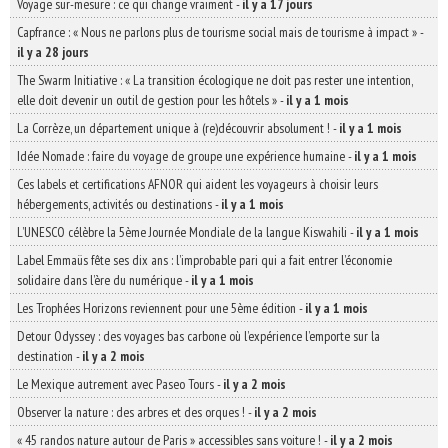
Voyage sur-mesure : ce qui change vraiment
-
il y a 17 jours
Capfrance : « Nous ne parlons plus de tourisme social mais de tourisme à impact »
-
il y a 28 jours
The Swarm Initiative : « La transition écologique ne doit pas rester une intention,
elle doit devenir un outil de gestion pour les hôtels »
-
il y a 1 mois
La Corrèze, un département unique à (re)découvrir absolument !
-
il y a 1 mois
Idée Nomade : faire du voyage de groupe une expérience humaine
-
il y a 1 mois
Ces labels et certifications AFNOR qui aident les voyageurs à choisir leurs
hébergements, activités ou destinations
-
il y a 1 mois
L’UNESCO célèbre la 5ème Journée Mondiale de la langue Kiswahili
-
il y a 1 mois
Label Emmaüs fête ses dix ans : l’improbable pari qui a fait entrer l’économie
solidaire dans l’ère du numérique
-
il y a 1 mois
Les Trophées Horizons reviennent pour une 5ème édition
-
il y a 1 mois
Detour Odyssey : des voyages bas carbone où l’expérience l’emporte sur la
destination
-
il y a 2 mois
Le Mexique autrement avec Paseo Tours
-
il y a 2 mois
Observer la nature : des arbres et des orques !
-
il y a 2 mois
« 45 randos nature autour de Paris » accessibles sans voiture !
-
il y a 2 mois