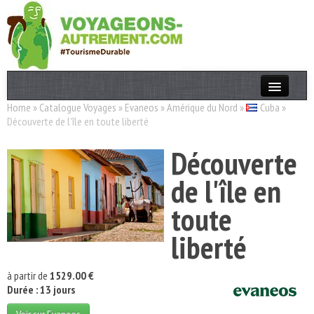
Home
»
Catalogue Voyages
»
Evaneos
»
Amérique du Nord
»
Cuba
»
Actualités
Découverte de l'île en toute liberté
T. Responsable
Découverte
Destinations
de l'île en
Acteurs
toute
Thèmes
liberté
OK
à partir de
1529.00 €
Durée : 13 jours