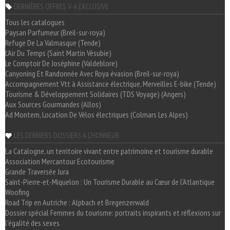
DERNIÈRES OFFRES V-A EXCLUSIVE
Tous les catalogues
Paysan Parfumeur (Breil-sur-roya)
Refuge De La Valmasque (Tende)
L'Air Du Temps (Saint Martin Vésubie)
Le Comptoir De Joséphine (Valdeblore)
Canyoning Et Randonnée Avec Roya évasion (Breil-sur-roya)
Accompagnement Vtt à Assistance électrique, Merveilles E-bike (Tende)
Tourisme & Développement Solidaires (TDS Voyage) (Angers)
Aux Sources Gourmandes (Allos)
Ad Montem, Location De Vélos électriques (Colmars Les Alpes)
LES DERNIERS DOSSIERS A L'HONNEUR
La Catalogne, un territoire vivant entre patrimoine et tourisme durable
Association Mercantour Ecotourisme
Grande Traversée Jura
Saint-Pierre-et-Miquelon : Un Tourisme Durable au Cœur de l'Atlantique
Woofing
Road Trip en Autriche : Alpbach et Bregenzerwald
Dossier spécial Femmes du tourisme: portraits inspirants et réflexions sur
l'égalité des sexes