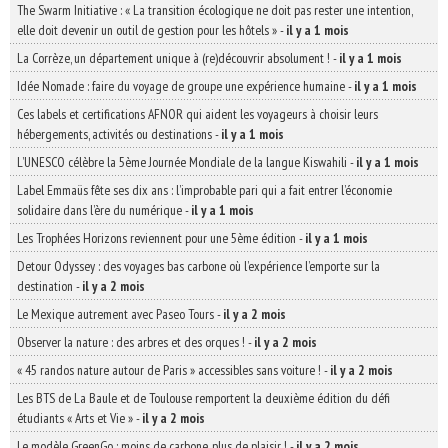
The Swarm Initiative : « La transition écologique ne doit pas rester une intention,
elle doit devenir un outil de gestion pour les hôtels »
-
il y a 1 mois
La Corrèze, un département unique à (re)découvrir absolument !
-
il y a 1 mois
Idée Nomade : faire du voyage de groupe une expérience humaine
-
il y a 1 mois
Ces labels et certifications AFNOR qui aident les voyageurs à choisir leurs
hébergements, activités ou destinations
-
il y a 1 mois
L’UNESCO célèbre la 5ème Journée Mondiale de la langue Kiswahili
-
il y a 1 mois
Label Emmaüs fête ses dix ans : l’improbable pari qui a fait entrer l’économie
solidaire dans l’ère du numérique
-
il y a 1 mois
Les Trophées Horizons reviennent pour une 5ème édition
-
il y a 1 mois
Detour Odyssey : des voyages bas carbone où l’expérience l’emporte sur la
destination
-
il y a 2 mois
Le Mexique autrement avec Paseo Tours
-
il y a 2 mois
Observer la nature : des arbres et des orques !
-
il y a 2 mois
« 45 randos nature autour de Paris » accessibles sans voiture !
-
il y a 2 mois
Les BTS de La Baule et de Toulouse remportent la deuxième édition du défi
étudiants « Arts et Vie »
-
il y a 2 mois
Le modèle GreenGo : moins de carbone, plus de plaisir !
-
il y a 2 mois