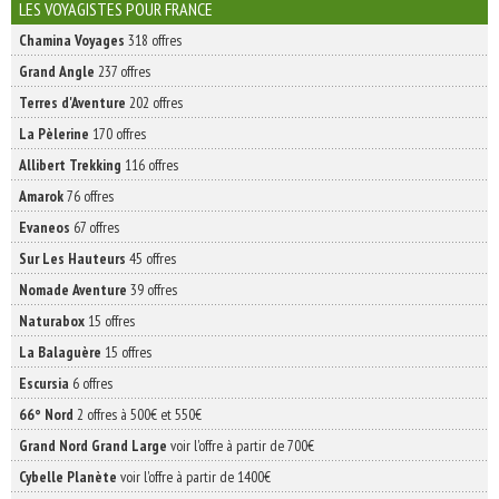
INSCRIVEZ-VOUS | ABONNEZ-VOUS
LES VOYAGISTES POUR FRANCE
Chamina Voyages
318 offres
Grand Angle
237 offres
Terres d'Aventure
202 offres
La Pèlerine
170 offres
Allibert Trekking
116 offres
Amarok
76 offres
Evaneos
67 offres
Sur Les Hauteurs
45 offres
Nomade Aventure
39 offres
Naturabox
15 offres
La Balaguère
15 offres
Escursia
6 offres
66° Nord
2 offres à 500€ et 550€
Grand Nord Grand Large
voir l'offre à partir de 700€
Cybelle Planète
voir l'offre à partir de 1400€