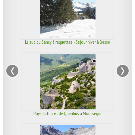
Le sud du Sancy à raquettes - Séjour hiver à Besse
‹
›
Pays Cathare : de Quéribus à Montségur