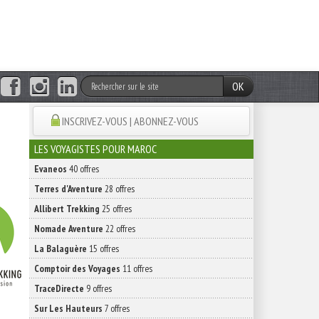
OK
INSCRIVEZ-VOUS | ABONNEZ-VOUS
LES VOYAGISTES POUR MAROC
Evaneos
40 offres
Terres d'Aventure
28 offres
Allibert Trekking
25 offres
Nomade Aventure
22 offres
La Balaguère
15 offres
Comptoir des Voyages
11 offres
TraceDirecte
9 offres
Sur Les Hauteurs
7 offres