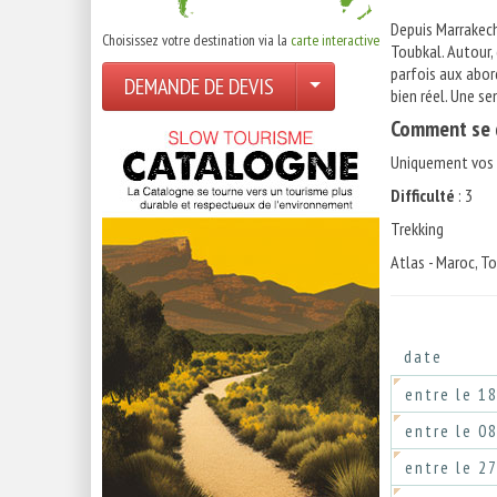
Depuis Marrakech,
Choisissez votre destination via la
carte interactive
Toubkal. Autour,
parfois aux abor
DEMANDE DE DEVIS
bien réel. Une s
Comment se d
Uniquement vos a
Difficulté
: 3
Trekking
Atlas - Maroc, T
date
entre le 1
entre le 0
entre le 2