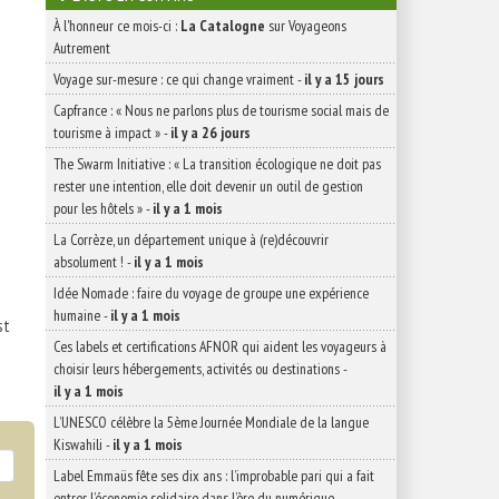
À l'honneur ce mois-ci :
La Catalogne
sur Voyageons
Autrement
Voyage sur-mesure : ce qui change vraiment
-
il y a 15 jours
Capfrance : « Nous ne parlons plus de tourisme social mais de
tourisme à impact »
-
il y a 26 jours
The Swarm Initiative : « La transition écologique ne doit pas
rester une intention, elle doit devenir un outil de gestion
pour les hôtels »
-
il y a 1 mois
La Corrèze, un département unique à (re)découvrir
absolument !
-
il y a 1 mois
Idée Nomade : faire du voyage de groupe une expérience
humaine
-
il y a 1 mois
st
Ces labels et certifications AFNOR qui aident les voyageurs à
choisir leurs hébergements, activités ou destinations
-
il y a 1 mois
L’UNESCO célèbre la 5ème Journée Mondiale de la langue
Kiswahili
-
il y a 1 mois
Label Emmaüs fête ses dix ans : l’improbable pari qui a fait
entrer l’économie solidaire dans l’ère du numérique
-