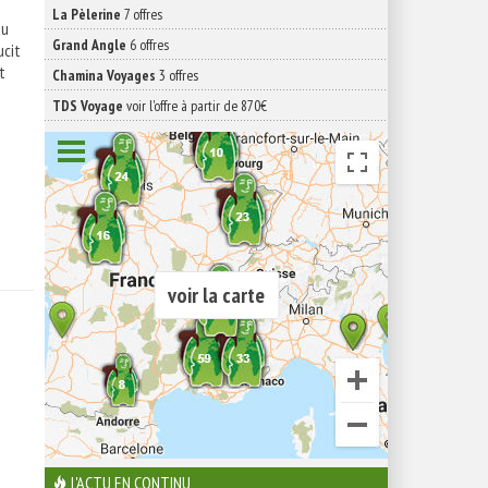
La Pèlerine
7 offres
au
Grand Angle
6 offres
ucit
t
Chamina Voyages
3 offres
TDS Voyage
voir l'offre à partir de 870€
voir la carte
L'ACTU EN CONTINU