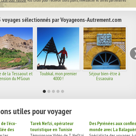
 case pour valider
vos choix pour recevoir bons plans, newsletter et offres partenaires
 voyages sélectionnés par Voyageons-Autrement.com
e de la Tessaout et
Toubkal, mon premier
Séjour bien-être à
ension du M'Goun
4000 !
Essaouira
ons utiles pour voyager
 de l'éco-
Tarek Nefzi, opérateur
Des Pyrénées aux confin
llée des
touristique en Tunisie
monde avec La Balaguè
r les
Témoignage Vidéo de T. Neftzi
Spécialiste des voyages à 