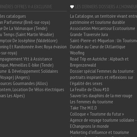
RNIÈRES OFFRES V-A EXCLUSIVE
LES DERNIERS DOSSIERS A L'HONNEU
les catalogues
La Catalogne, un territoire vivant entr
n Parfumeur (Breil-sur-roya)
patrimoine et tourisme durable
e De La Valmasque (Tende)
Association Mercantour Ecotourisme
 Du Temps (Saint Martin Vésubie)
Grande Traversée Jura
mptoir De Joséphine (Valdeblore)
Saint-Pierre-et-Miquelon : Un Tourism
oning Et Randonnée Avec Roya évasion
Durable au Cœur de l'Atlantique
l-sur-roya)
Woofing
mpagnement Vtt à Assistance
Road Trip en Autriche : Alpbach et
rique, Merveilles E-bike (Tende)
Bregenzerwald
isme & Développement Solidaires
Dossier spécial Femmes du tourisme:
Voyage) (Angers)
portraits inspirants et réflexions sur
Sources Gourmandes (Allos)
l'égalité des sexes
ntem, Location De Vélos électriques
La Feuille de Chou #10
ars Les Alpes)
Sauver les dauphins de la mer rouge
Les femmes du tourisme
Take The M.E.D
Colloque « Tourisme du futur »
Agence de voyage tourisme solidaire -
EChangeons le monde
Marketing d'influence et tourisme