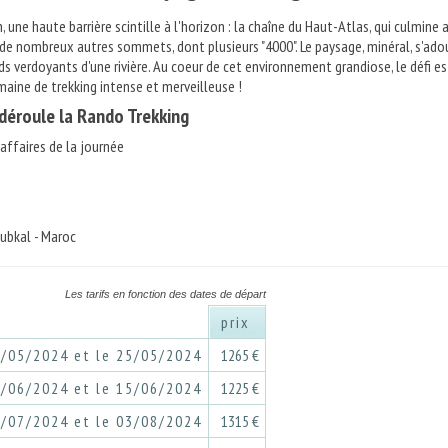
 une haute barrière scintille à l'horizon : la chaîne du Haut-Atlas, qui culmine 
 de nombreux autres sommets, dont plusieurs "4000". Le paysage, minéral, s'ado
ds verdoyants d'une rivière. Au coeur de cet environnement grandiose, le défi es
emaine de trekking intense et merveilleuse !
éroule la Rando Trekking
ffaires de la journée
oubkal - Maroc
Les tarifs en fonction des dates de départ
prix
8/05/2024 et le 25/05/2024
1265 €
8/06/2024 et le 15/06/2024
1225 €
7/07/2024 et le 03/08/2024
1315 €