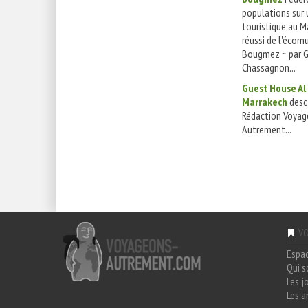
populations sur 
touristique au Ma
réussi de l'écom
Bougmez ~ par G
Chassagnon...
Guest House Al
Marrakech
desc 
Rédaction Voyag
Autrement...
VO
Espa
Qui 
Les j
Les a