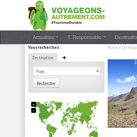
Actualités
T. Responsable
Destinati
Vous recherchez :
Home
»
Catalog
Destination
Rechercher
+
−