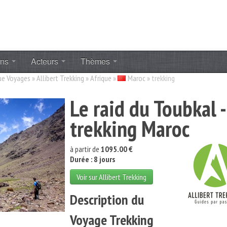
ons
Acteurs
Thèmes
ue Voyages
»
Allibert Trekking
»
Afrique
»
Maroc
»
trekking
Le raid du Toubkal -
trekking Maroc
à partir de
1095.00 €
Durée : 8 jours
Voir sur Allibert Trekking
Description du
Voyage Trekking