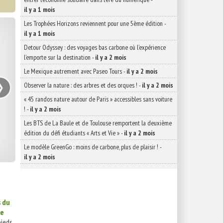
il y a 1 mois
Les Trophées Horizons reviennent pour une 5ème édition
-
il y a 1 mois
Detour Odyssey : des voyages bas carbone où l’expérience
l’emporte sur la destination
-
il y a 2 mois
›
Le Mexique autrement avec Paseo Tours
-
il y a 2 mois
Observer la nature : des arbres et des orques !
-
il y a 2 mois
« 45 randos nature autour de Paris » accessibles sans voiture
!
-
il y a 2 mois
Les BTS de La Baule et de Toulouse remportent la deuxième
édition du défi étudiants « Arts et Vie »
-
il y a 2 mois
Le modèle GreenGo : moins de carbone, plus de plaisir !
-
il y a 2 mois
s du
re
pieds