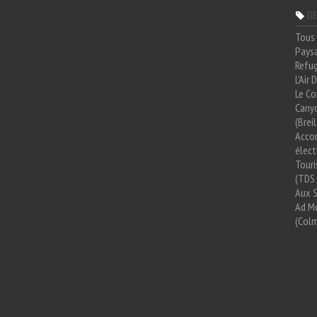
DE
Tous 
Paysa
Refug
L'Air
Le Co
Cany
(Brei
Acco
élect
Tour
(TDS 
Aux 
Ad Mo
(Colm