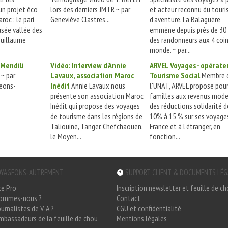
un projet éco
lors des derniers JMTR ~ par
et acteur reconnu du tour
roc : le pari
Geneviève Clastres...
d'aventure, La Balaguère
usée vallée des
emmène depuis près de 30
uillaume
des randonneurs aux 4 coi
monde. ~ par...
 Mendili
Vidéo: Interview d'Annie
ARVEL Voyages - opérate
~ par
Lavaux, association Maroc
Tourisme Social
Membre 
eons-
Inédit
Annie Lavaux nous
l'UNAT, ARVEL propose pour
présente son association Maroc
familles aux revenus mod
Inédit qui propose des voyages
des réductions solidarité d
de tourisme dans les régions de
10% à 15 % sur ses voyage
Taliouine, Tanger, Chefchaouen,
France et à l'étranger, en
le Moyen...
fonction...
YAGEONS-AUTREMENT
SUPPORT CLIENT & DOCUMENTS LÉ
ce Pro
Inscription newsletter et feuille de c
sommes-nous ?
Contact
ournalistes de V-A ?
CGU et confidentialité
mbassadeurs de la feuille de chou
Mentions légales