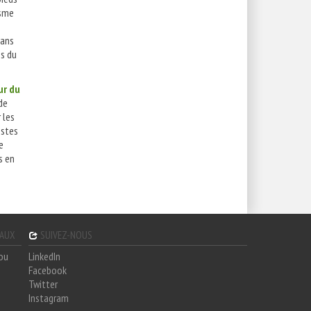
isme
 ans
ns du
ur du
de
 les
estes
e
s en
GAUX
SUIVEZ-NOUS
hou
LinkedIn
Facebook
Twitter
Instagram