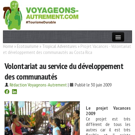
Home
»
Écotourisme
»
Tropical Adventures
»
Projet Vacances - Volontariat
Actualités
et développement des communautés au Costa Rica
T. Responsable
Volontariat au service du développement
Destinations
des communautés
Acteurs
Rédaction Voyageons-Autrement
|
Publié le 30 juin 2009
Thèmes
Le projet Vacances
OK
2009
Ce projet est très
différent de tous les
autres car il est très