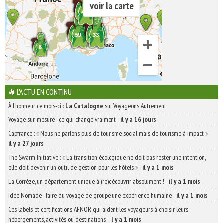
voir la carte
L'ACTU EN CONTINU
À l'honneur ce mois-ci :
La Catalogne
sur Voyageons Autrement
Voyage sur-mesure : ce qui change vraiment
-
il y a 16 jours
Capfrance : « Nous ne parlons plus de tourisme social mais de tourisme à impact »
-
il y a 27 jours
The Swarm Initiative : « La transition écologique ne doit pas rester une intention,
elle doit devenir un outil de gestion pour les hôtels »
-
il y a 1 mois
La Corrèze, un département unique à (re)découvrir absolument !
-
il y a 1 mois
Idée Nomade : faire du voyage de groupe une expérience humaine
-
il y a 1 mois
Ces labels et certifications AFNOR qui aident les voyageurs à choisir leurs
hébergements, activités ou destinations
-
il y a 1 mois