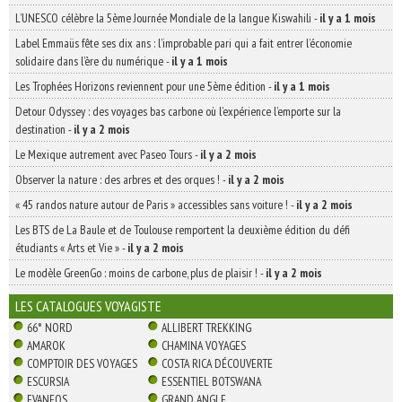
L’UNESCO célèbre la 5ème Journée Mondiale de la langue Kiswahili
-
il y a 1 mois
Label Emmaüs fête ses dix ans : l’improbable pari qui a fait entrer l’économie
solidaire dans l’ère du numérique
-
il y a 1 mois
Les Trophées Horizons reviennent pour une 5ème édition
-
il y a 1 mois
Detour Odyssey : des voyages bas carbone où l’expérience l’emporte sur la
destination
-
il y a 2 mois
Le Mexique autrement avec Paseo Tours
-
il y a 2 mois
Observer la nature : des arbres et des orques !
-
il y a 2 mois
« 45 randos nature autour de Paris » accessibles sans voiture !
-
il y a 2 mois
Les BTS de La Baule et de Toulouse remportent la deuxième édition du défi
étudiants « Arts et Vie »
-
il y a 2 mois
Le modèle GreenGo : moins de carbone, plus de plaisir !
-
il y a 2 mois
LES CATALOGUES VOYAGISTE
66° NORD
ALLIBERT TREKKING
AMAROK
CHAMINA VOYAGES
COMPTOIR DES VOYAGES
COSTA RICA DÉCOUVERTE
ESCURSIA
ESSENTIEL BOTSWANA
EVANEOS
GRAND ANGLE