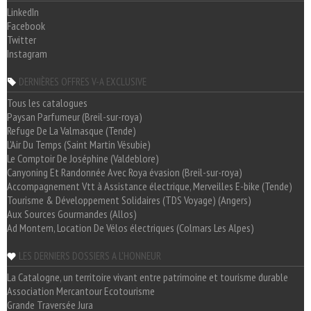
LinkedIn
Facebook
Twitter
Instagram
DERNIÈRES OFFRES V-A EXCLUSIVE
Tous les catalogues
Paysan Parfumeur (Breil-sur-roya)
Refuge De La Valmasque (Tende)
L'Air Du Temps (Saint Martin Vésubie)
Le Comptoir De Joséphine (Valdeblore)
Canyoning Et Randonnée Avec Roya évasion (Breil-sur-roya)
Accompagnement Vtt à Assistance électrique, Merveilles E-bike (Tende)
Tourisme & Développement Solidaires (TDS Voyage) (Angers)
Aux Sources Gourmandes (Allos)
Ad Montem, Location De Vélos électriques (Colmars Les Alpes)
LES DERNIERS DOSSIERS A L'HONNEUR
La Catalogne, un territoire vivant entre patrimoine et tourisme durable
Association Mercantour Ecotourisme
Grande Traversée Jura