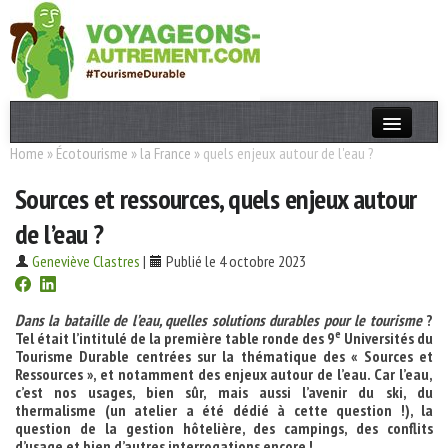
Home
»
Écotourisme
»
la France
»
quels enjeux autour de l'eau ?
Actualités
Sources et ressources, quels enjeux autour
T. Responsable
de l’eau ?
Destinations
Geneviève Clastres
|
Publié le 4 octobre 2023
Acteurs
Thèmes
Dans la bataille de l’eau, quelles solutions durables pour le tourisme
?
e
Tel était l’intitulé de la première table ronde des 9
Universités du
Tourisme Durable centrées sur la thématique des « Sources et
OK
Ressources », et notamment des enjeux autour de l’eau. Car l’eau,
c’est nos usages, bien sûr, mais aussi l’avenir du ski, du
thermalisme (un atelier a été dédié à cette question !), la
question de la gestion hôtelière, des campings, des conflits
d’usage et bien d’autres interrogations encore !