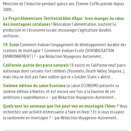
Ministère de l’Industrie pendant quinze ans, Étienne Coffin préside depuis
2009...
Le Projet Alimentaire Territorial Alim d’Aqui : bien manger au cœur
des montagnes catalanes !
Relocaliser l’alimentation, soutenir la
production et l’économie locale, encourager l’agriculture durable,
renforcer...
39. Ecole
Comment évaluer l'engagement de développement durable des
stations de montagne ? Comment évaluer Ecole (SENSIBILISATION
ENVIRONNEMENT) ? ~ par Rédaction Voyageons-Autrement...
Californie, patrie des parcs naturels !
Il existe en Californie neuf parcs
nationaux dont certains fort célèbres (Yosemite, Death Valley, Séquoia..),
mais cela ne doit pas faire oublier que le « Golden State » abrite...
Sixième édition du salon Ecorismo
Le salon ECORISMO présente sa
sixième édition à Nantes, et est encore une fois à la hauteur de ses
ambitions « surpreNantes » ~ par Rédaction Voyageons-Autrement...
Quels sont les animaux que l'on peut voir en montagne l'hiver ?
Vous
recherchez une activité intéressante à faire en hiver ? Et si vous essayiez
la randonnée en montagne ? ~ par Rédaction Voyageons-Autrement...