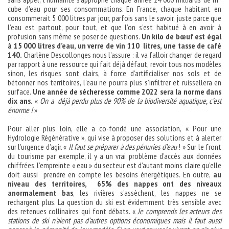
cube d’eau pour ses consommations. En France, chaque habitant en
consommerait 5 000 litres par jour, parfois sans le savoir, juste parce que
l’eau est partout, pour tout, et que l’on s’est habitué à en avoir à
profusion sans même se poser de questions.
Un kilo de bœuf est égal
à 15 000 litres d’eau, un verre de vin 110 litres, une tasse de café
140.
Charlène Descollonges nous l’assure : il va falloir changer de regard
par rapport à une ressource qui fait déjà défaut, revoir tous nos modèles
sinon, les risques sont clairs, à force d’artificialiser nos sols et de
bétonner nos territoires, l’eau ne pourra plus s’infiltrer et ruissellera en
surface.
Une année de sécheresse comme 2022 sera la norme dans
dix ans.
«
On a déjà perdu plus de 90% de la biodiversité aquatique, c’est
énorme !
»
Pour aller plus loin, elle a co-fondé une association, « Pour une
Hydrologie Régénérative », qui vise à proposer des solutions et à alerter
sur l’urgence d’agir. «
Il faut se préparer à des pénuries d’eau
! » Sur le front
du tourisme par exemple, il y a un vrai problème d’accès aux données
chiffrées, l’empreinte « eau » du secteur est d’autant moins claire qu’elle
doit aussi prendre en compte les besoins énergétiques. En outre,
au
niveau des territoires, 65% des nappes ont des niveaux
anormalement bas
, les rivières s’assèchent, les nappes ne se
rechargent plus. La question du ski est évidemment très sensible avec
des retenues collinaires qui font débats. «
Je comprends les acteurs des
stations de ski n’aient pas d’autres options économiques mais il faut aussi