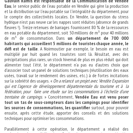
Gauvain Ramis est responsable de la Communication de Vendée
Eau
, le service public de l’eau potable en Vendée qui gère la production
et la distribution sur l’eau potable sur l’intégralité du département, pour
le compte des collectivités locales. En Vendée, la question du stress
hydrique n’est pas neuve car les nappes sont réduites (absence de grands
fleuves !). Treize retenues de barrages fournissent 80 % de la ressources
en eau potable du département, soit 50 millions de m³ pour 40 millions
de m³ de consommation. Dans
un département de 700 000
habitants qui accueillent 5 millions de touristes chaque année, le
défi est de taille
. A Noirmoutier par exemple, le besoin en eau est
multiplié par huit quand les touristes sont là. Résultat, avec des
précipitations plus rares, un stock hivernal de plus en plus réduit qui doit
alimenter tout l’été, le département n’a pas eu d’autres choix que
d’associer tout un panel de solutions techniques (réutilisation des eaux
usées, travail sur le rendement des usines, etc.) à de fortes incitations
sur la sobriété des usages. «
On a relancé un projet avec Vendée Expansion
qui est l’agence de développement départementale du tourisme et à la
fédération, pour faire une étude sur les consommations à l’échelle d’une
trentaine de campings
. » Concrètement,
Vendée Eau est venu poser
tout un tas de sous-compteurs dans les campings pour identifier
les sources de consommations, les quantifier
surtout, pour pouvoir
ensuite, après cette étude, apporter des conseils et des solutions
techniques pour optimiser les consommations.
Parallèlement à cette opération, le département a réalisé des