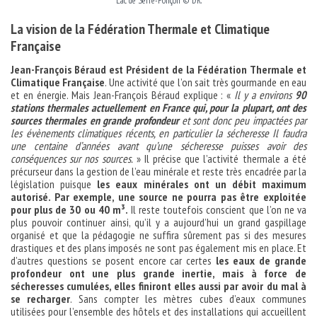
Lac de Serre-Ponçon © DR.
La vision de la Fédération Thermale et Climatique
Française
Jean-François Béraud est Président de la Fédération Thermale et
Climatique Française
. Une activité que l’on sait très gourmande en eau
et en énergie. Mais Jean-François Béraud explique : «
Il y a environs
90
stations thermales actuellement en France qui, pour la plupart, ont des
sources thermales en grande profondeur
et sont donc peu impactées par
les évènements climatiques récents, en particulier la sécheresse Il faudra
une centaine d’années avant qu’une sécheresse puisses avoir des
conséquences sur nos sources.
» Il précise que l’activité thermale a été
précurseur dans la gestion de l’eau minérale et reste très encadrée par la
législation puisque
les eaux minérales ont un débit maximum
autorisé. Par exemple, une source ne pourra pas être exploitée
pour plus de 30 ou 40 m³.
Il reste toutefois conscient que l’on ne va
plus pouvoir continuer ainsi, qu’il y a aujourd’hui un grand gaspillage
organisé et que la pédagogie ne suffira sûrement pas si des mesures
drastiques et des plans imposés ne sont pas également mis en place. Et
d’autres questions se posent encore car certes
les eaux de grande
profondeur ont une plus grande inertie, mais à force de
sécheresses cumulées, elles finiront elles aussi par avoir du mal à
se recharger
. Sans compter les mètres cubes d’eaux communes
utilisées pour l’ensemble des hôtels et des installations qui accueillent