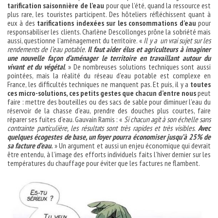
tarification saisonnière de l’eau
pour que l’été, quand la ressource est
plus rare, les touristes participent. Des hôteliers réfléchissent quant à
eux à des
tarifications indexées sur les consommations d’eau
pour
responsabiliser les clients. Charlène Descollonges prône la sobriété mais
aussi, questionne l’aménagement du territoire. «
Il y a un vrai sujet sur les
rendements de l’eau potable.
Il faut aider élus et agriculteurs à imaginer
une nouvelle façon d’aménager le territoire en travaillant autour du
vivant et du végétal
. » De nombreuses solutions techniques sont aussi
pointées, mais la réalité du réseau d’eau potable est complexe en
France, les difficultés techniques ne manquent pas. Et puis, il y a
toutes
ces micro-solutions, ces petits gestes que chacun d’entre nous
peut
faire : mettre des bouteilles ou des sacs de sable pour diminuer l’eau du
réservoir de la chasse d’eau, prendre des douches plus courtes, faire
réparer ses fuites d’eau. Gauvain Ramis : «
Si chacun agit à son échelle sans
contrainte particulière, les résultats sont très rapides et très visibles.
Avec
quelques écogestes de base, un foyer pourra économiser jusqu’à 25% de
sa facture d’eau
.
» Un argument et aussi un enjeu économique qui devrait
être entendu, à l’image des efforts individuels faits l’hiver dernier sur les
températures du chauffage pour éviter que les factures ne flambent.