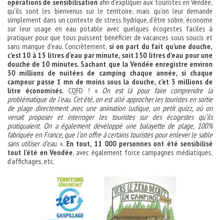
opérations de sensibilisation
afin d’expliquer aux touristes en Vendée,
qu’ils sont les bienvenus sur le territoire, mais qu’on leur demande
simplement dans un contexte de stress hydrique, d’être sobre, économe
sur leur usage en eau potable avec quelques écogestes faciles à
pratiquer pour que tous puissent bénéficier de vacances sous soucis et
sans manque d’eau. Concrètement,
si on part du fait qu’une douche,
c’est 10 à 15 litres d’eau par minute, soit 150 litres d’eau pour une
douche de 10 minutes. Sachant que la Vendée enregistre environ
30 millions de nuitées de camping chaque année, si chaque
campeur passe 1 mn de moins sous la douche, c’et 3 millions de
litre économisés.
CQFD ! «
On est là pour faire comprendre la
problématique de l’eau. Cet été, on est allé approcher les touristes en sortie
de plage directement avec une animation ludique, un petit quizz, où on
venait proposer et interroger les touristes sur des écogestes qu’ils
pratiquaient. On a également développé une balayette de plage, 100%
fabriquée en France, que l’on offre à certains touristes pour enlever le sable
sans utiliser d’eau
. ».
En tout, 11 000 personnes ont été sensibilisé
tout l’été en Vendée
, avec également force campagnes médiatiques,
d’affichages, etc.