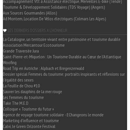
Accompagnement Vtt à Assistance électrique, Merveilles E-bike (Tende)
Tourisme & Développement Solidaires (TDS Voyage) (Angers)
Aux Sources Gourmandes (Allos)
Ad Montem, Location De Vélos électriques (Colmars Les Alpes)
LES DERNIERS DOSSIERS A L'HONNEUR
La Catalogne, un territoire vivant entre patrimoine et tourisme durable
Association Mercantour Ecotourisme
Grande Traversée Jura
Saint-Pierre-et-Miquelon : Un Tourisme Durable au Cœur de l'Atlantique
Woofing
Road Trip en Autriche : Alpbach et Bregenzerwald
Dossier spécial Femmes du tourisme: portraits inspirants et réflexions sur
l'égalité des sexes
La Feuille de Chou #10
Sauver les dauphins de la mer rouge
Les femmes du tourisme
Take The M.E.D
Colloque « Tourisme du futur »
Agence de voyage tourisme solidaire - EChangeons le monde
Marketing d'influence et tourisme
Calvi, le Green Orizonte Festival