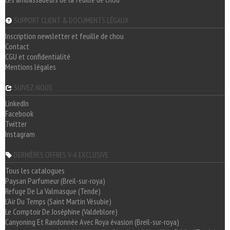
SUPPORT CLIENT & DOCUMENTS LÉGAUX
Inscription newsletter et feuille de chou
Contact
CGU et confidentialité
Mentions légales
SUIVEZ-NOUS
LinkedIn
Facebook
Twitter
Instagram
DERNIÈRES OFFRES V-A EXCLUSIVE
Tous les catalogues
Paysan Parfumeur (Breil-sur-roya)
Refuge De La Valmasque (Tende)
L'Air Du Temps (Saint Martin Vésubie)
Le Comptoir De Joséphine (Valdeblore)
Canyoning Et Randonnée Avec Roya évasion (Breil-sur-roya)