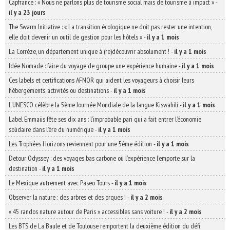
Capfrance : « Nous ne parlons plus de tourisme social mais de tourisme à impact »
-
il y a 23 jours
The Swarm Initiative : « La transition écologique ne doit pas rester une intention,
elle doit devenir un outil de gestion pour les hôtels »
-
il y a 1 mois
La Corrèze, un département unique à (re)découvrir absolument !
-
il y a 1 mois
Idée Nomade : faire du voyage de groupe une expérience humaine
-
il y a 1 mois
Ces labels et certifications AFNOR qui aident les voyageurs à choisir leurs
hébergements, activités ou destinations
-
il y a 1 mois
L’UNESCO célèbre la 5ème Journée Mondiale de la langue Kiswahili
-
il y a 1 mois
Label Emmaüs fête ses dix ans : l’improbable pari qui a fait entrer l’économie
solidaire dans l’ère du numérique
-
il y a 1 mois
Les Trophées Horizons reviennent pour une 5ème édition
-
il y a 1 mois
Detour Odyssey : des voyages bas carbone où l’expérience l’emporte sur la
destination
-
il y a 1 mois
Le Mexique autrement avec Paseo Tours
-
il y a 1 mois
Observer la nature : des arbres et des orques !
-
il y a 2 mois
« 45 randos nature autour de Paris » accessibles sans voiture !
-
il y a 2 mois
Les BTS de La Baule et de Toulouse remportent la deuxième édition du défi