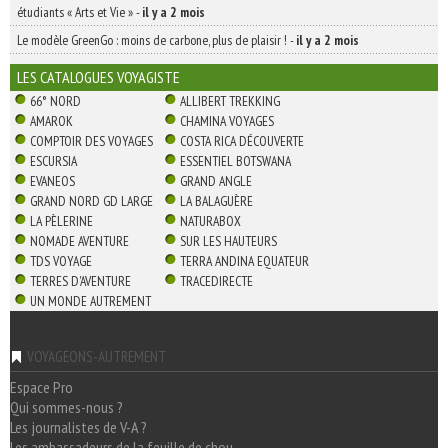
étudiants « Arts et Vie »
-
il y a 2 mois
Le modèle GreenGo : moins de carbone, plus de plaisir !
-
il y a 2 mois
LES CATALOGUES VOYAGISTE
66° NORD
ALLIBERT TREKKING
AMAROK
CHAMINA VOYAGES
COMPTOIR DES VOYAGES
COSTA RICA DÉCOUVERTE
ESCURSIA
ESSENTIEL BOTSWANA
EVANEOS
GRAND ANGLE
GRAND NORD GD LARGE
LA BALAGUÈRE
LA PÈLERINE
NATURABOX
NOMADE AVENTURE
SUR LES HAUTEURS
TDS VOYAGE
TERRA ANDINA EQUATEUR
TERRES D'AVENTURE
TRACEDIRECTE
UN MONDE AUTREMENT
VOYAGEONS-AUTREMENT
Espace Pro
Qui sommes-nous ?
Les journalistes de V-A ?
Les ambassadeurs de la feuille de chou