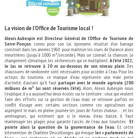
La vision de l’Office de Tourisme local !
Alexis Aubespin est Directeur Général de l’Office de Tourisme de
Serre-Ponçon
, connu pour son lac éponyme, résultat d’un barrage
construit dans les années 1960 pour maitriser les crues de Durance alors
meurtrières (jusqu’à 1000 m³/seconde). Mais on connait la chanson. Le
changement climatique, les sécheresses qui se multiplient.
A l’été 2022,
le lac se retrouve à 20 m au-dessous de son niveau plein
. Des
chaussures de randonnée sont nécessaires pour accéder à l’eau. Pour les
acteurs du tourisme, ce manque d’eau représente une vraie perte
d’activité, d’autant qu’il faut
partager avec le monde agricole (200
millions de m³ lui sont réservés l’été)
. Alors, Alexis Aubespin nous
l’explique, il y a aujourd’hui deux écoles sur le territoire : ceux qui veulent
faire des efforts sur la gestion de l’eau mais se retrouve parfois en
conflit d’usage avec certains secteurs comme ces agriculteurs qui
aspergent le maïs en pleine journée les jours de fortes chaleur… ; et les
aménageurs, qui estiment que si le niveau d’eau baisse, il faut
réaménager les plages pour garantir l’accès de l’eau aux touristes.
Et
pointe alors la question de la gouvernance de l’eau
. Et cette
intervention de Charlène Descollonges qui évoque
les « parlements de