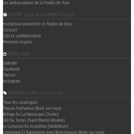
Les ambassadeurs de la feuille de chou
SUPPORT CLIENT & DOCUMENTS LÉGAUX
Inscription newsletter et feuille de chou
Contact
CGU et confidentialité
Mentions légales
SUIVEZ-NOUS
LinkedIn
Facebook
Twitter
Instagram
DERNIÈRES OFFRES V-A EXCLUSIVE
Tous les catalogues
Paysan Parfumeur (Breil-sur-roya)
Refuge De La Valmasque (Tende)
L'Air Du Temps (Saint Martin Vésubie)
Le Comptoir De Joséphine (Valdeblore)
Canyoning Et Randonnée Avec Roya évasion (Breil-sur-roya)