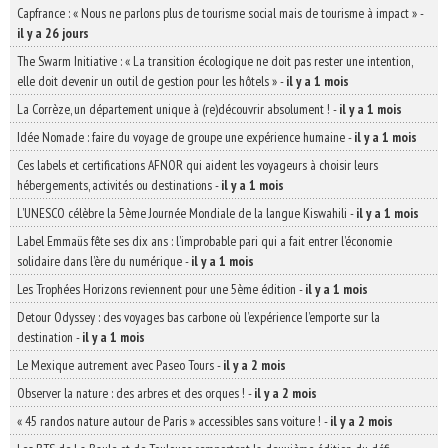
Capfrance : « Nous ne parlons plus de tourisme social mais de tourisme à impact »
-
il y a 26 jours
The Swarm Initiative : « La transition écologique ne doit pas rester une intention,
elle doit devenir un outil de gestion pour les hôtels »
-
il y a 1 mois
La Corrèze, un département unique à (re)découvrir absolument !
-
il y a 1 mois
Idée Nomade : faire du voyage de groupe une expérience humaine
-
il y a 1 mois
Ces labels et certifications AFNOR qui aident les voyageurs à choisir leurs
hébergements, activités ou destinations
-
il y a 1 mois
L’UNESCO célèbre la 5ème Journée Mondiale de la langue Kiswahili
-
il y a 1 mois
Label Emmaüs fête ses dix ans : l’improbable pari qui a fait entrer l’économie
solidaire dans l’ère du numérique
-
il y a 1 mois
Les Trophées Horizons reviennent pour une 5ème édition
-
il y a 1 mois
Detour Odyssey : des voyages bas carbone où l’expérience l’emporte sur la
destination
-
il y a 1 mois
Le Mexique autrement avec Paseo Tours
-
il y a 2 mois
Observer la nature : des arbres et des orques !
-
il y a 2 mois
« 45 randos nature autour de Paris » accessibles sans voiture !
-
il y a 2 mois