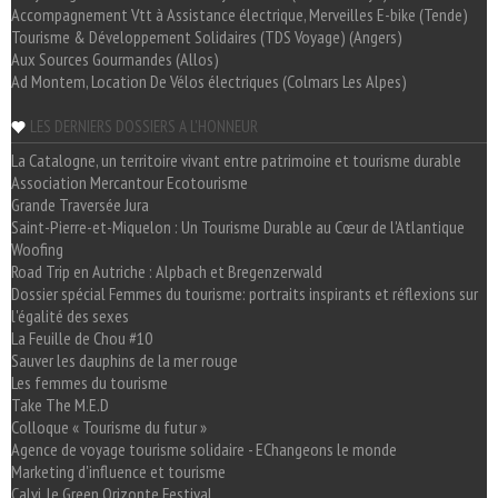
Accompagnement Vtt à Assistance électrique, Merveilles E-bike (Tende)
Tourisme & Développement Solidaires (TDS Voyage) (Angers)
Aux Sources Gourmandes (Allos)
Ad Montem, Location De Vélos électriques (Colmars Les Alpes)
LES DERNIERS DOSSIERS A L'HONNEUR
La Catalogne, un territoire vivant entre patrimoine et tourisme durable
Association Mercantour Ecotourisme
Grande Traversée Jura
Saint-Pierre-et-Miquelon : Un Tourisme Durable au Cœur de l'Atlantique
Woofing
Road Trip en Autriche : Alpbach et Bregenzerwald
Dossier spécial Femmes du tourisme: portraits inspirants et réflexions sur
l'égalité des sexes
La Feuille de Chou #10
Sauver les dauphins de la mer rouge
Les femmes du tourisme
Take The M.E.D
Colloque « Tourisme du futur »
Agence de voyage tourisme solidaire - EChangeons le monde
Marketing d'influence et tourisme
Calvi, le Green Orizonte Festival