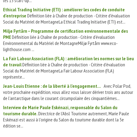
les 15 start-up...
Ethical Trading Initiative (ETI) : améliorer les codes de conduite
d'entreprise
Définition liée à Chaîne de production - Critère d'évaluation
Social du Matériel de MontagneLa Ethical Trading Initiative (ETI) est...
Miljø Fyrtårn – Programme de certification environnementale des
PME
Définition liée à Chaîne de production - Critère d'évaluation
Environnemental du Matériel de MontagneMiljø Fyrtårn www.eco-
lighthouse.com ...
La Fair Labour Association (FLA) : amélioration les normes sur le lieu
de travail
Définition liée à Chaîne de production - Critère d'évaluation
Social du Matériel de MontagneLa Fair Labour Association (FLA)
représente...
Jean-Louis Etienne : de la liberté à l’engagement…
Avec Polar Pod,
votre prochaine expédition, vous allez vous laisser dériver trois ans autour
de l’antarctique dans le courant circumpolaire des cinquantièmes...
Interview de Marie Paule Eskénazi, responsable du Salon du
tourisme durable.
Directrice de l'Absl Tourisme autrement, Marie Paule
Eskénazi est aussi à l'origine du Salon du tourisme durable dont la 5e
édition se...