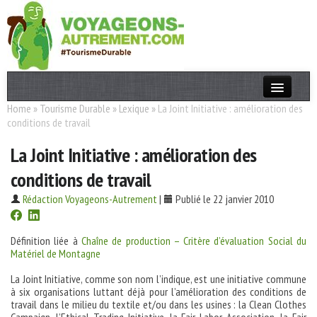
Home
»
Tourisme Durable
»
Lexique
»
La Joint Initiative : amélioration des
Actualités
conditions de travail
T. Responsable
La Joint Initiative : amélioration des
Destinations
conditions de travail
Acteurs
Rédaction Voyageons-Autrement
|
Publié le 22 janvier 2010
Thèmes
Définition liée à
Chaîne de production – Critère d’évaluation Social du
Matériel de Montagne
OK
La Joint Initiative, comme son nom l’indique, est une initiative commune
à six organisations luttant déjà pour l’amélioration des conditions de
travail dans le milieu du textile et/ou dans les usines : la Clean Clothes