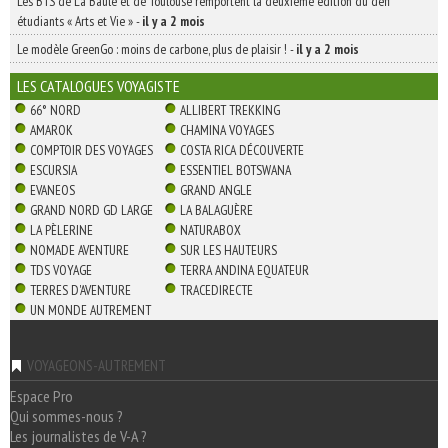
Les BTS de La Baule et de Toulouse remportent la deuxième édition du défi
étudiants « Arts et Vie »
-
il y a 2 mois
Le modèle GreenGo : moins de carbone, plus de plaisir !
-
il y a 2 mois
LES CATALOGUES VOYAGISTE
66° NORD
ALLIBERT TREKKING
AMAROK
CHAMINA VOYAGES
COMPTOIR DES VOYAGES
COSTA RICA DÉCOUVERTE
ESCURSIA
ESSENTIEL BOTSWANA
EVANEOS
GRAND ANGLE
GRAND NORD GD LARGE
LA BALAGUÈRE
LA PÈLERINE
NATURABOX
NOMADE AVENTURE
SUR LES HAUTEURS
TDS VOYAGE
TERRA ANDINA EQUATEUR
TERRES D'AVENTURE
TRACEDIRECTE
UN MONDE AUTREMENT
VOYAGEONS-AUTREMENT
Espace Pro
Qui sommes-nous ?
Les journalistes de V-A ?