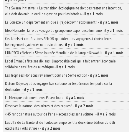
The Swarm Initiative : « La transition écologique ne doit pas rester une intention,
elle doit devenir un outil de gestion pour les hôtels »
-
il y a 1 mois
La Corrèze, un département unique à (re)découvrir absolument !
-
il y a 1 mois
Idée Nomade : faire du voyage de groupe une expérience humaine
-
il y a 1 mois
Ces labels et certifications AFNOR qui aident les voyageurs à choisir leurs
hébergements, activités ou destinations
-
il y a 1 mois
L’UNESCO célèbre la 5ème Journée Mondiale de la langue Kiswahili
-
il y a 1 mois
Label Emmaüs fête ses dix ans : l’improbable pari qui a fait entrer l’économie
solidaire dans l’ère du numérique
-
il y a 1 mois
Les Trophées Horizons reviennent pour une 5ème édition
-
il y a 1 mois
Detour Odyssey : des voyages bas carbone où l’expérience l’emporte sur la
destination
-
il y a 1 mois
Le Mexique autrement avec Paseo Tours
-
il y a 1 mois
Observer la nature : des arbres et des orques !
-
il y a 2 mois
« 45 randos nature autour de Paris » accessibles sans voiture !
-
il y a 2 mois
Les BTS de La Baule et de Toulouse remportent la deuxième édition du défi
étudiants « Arts et Vie »
-
il y a 2 mois