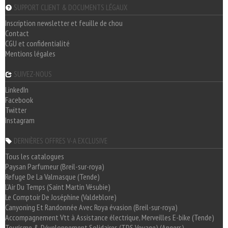
SUPPORT CLIENT & DOCUMENTS LÉGAUX
Inscription newsletter et feuille de chou
Contact
CGU et confidentialité
Mentions légales
SUIVEZ-NOUS
LinkedIn
Facebook
Twitter
Instagram
DERNIÈRES OFFRES V-A EXCLUSIVE
Tous les catalogues
Paysan Parfumeur (Breil-sur-roya)
Refuge De La Valmasque (Tende)
L'Air Du Temps (Saint Martin Vésubie)
Le Comptoir De Joséphine (Valdeblore)
Canyoning Et Randonnée Avec Roya évasion (Breil-sur-roya)
Accompagnement Vtt à Assistance électrique, Merveilles E-bike (Tende)
Tourisme & Développement Solidaires (TDS Voyage) (Angers)