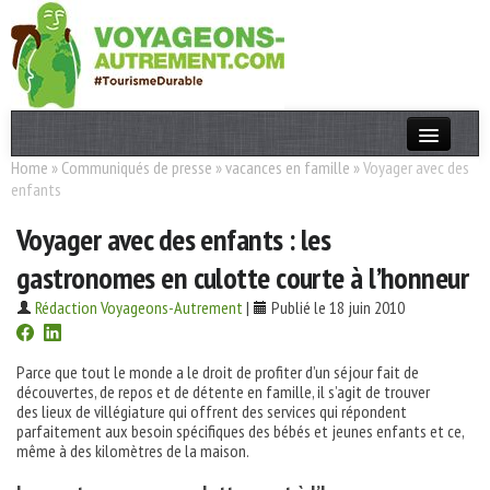
Home
»
Communiqués de presse
»
vacances en famille
»
Voyager avec des
Actualités
enfants
T. Responsable
Voyager avec des enfants : les
Destinations
gastronomes en culotte courte à l’honneur
Acteurs
Rédaction Voyageons-Autrement
|
Publié le 18 juin 2010
Thèmes
Parce que tout le monde a le droit de profiter d’un séjour fait de
découvertes, de repos et de détente en famille, il s’agit de trouver
OK
des lieux de villégiature qui offrent des services qui répondent
parfaitement aux besoin spécifiques des bébés et jeunes enfants et ce,
même à des kilomètres de la maison.