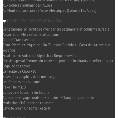
Aux Sources Gourmandes (Allos)
Ad Montem, Location De Vélos électriques (Colmars Les Alpes)
LES DERNIERS DOSSIERS A L'HONNEUR
La Catalogne, un territoire vivant entre patrimoine et tourisme durable
Association Mercantour Ecotourisme
Grande Traversée Jura
Saint-Pierre-et-Miquelon : Un Tourisme Durable au Cœur de l'Atlantique
Woofing
Road Trip en Autriche : Alpbach et Bregenzerwald
Dossier spécial Femmes du tourisme: portraits inspirants et réflexions sur
l'égalité des sexes
La Feuille de Chou #10
Sauver les dauphins de la mer rouge
Les femmes du tourisme
Take The M.E.D
Colloque « Tourisme du futur »
Agence de voyage tourisme solidaire - EChangeons le monde
Marketing d'influence et tourisme
Calvi, le Green Orizonte Festival