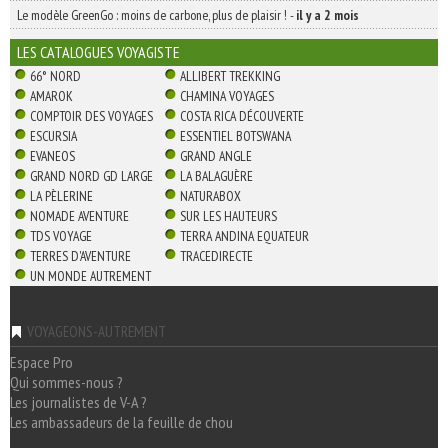
Le modèle GreenGo : moins de carbone, plus de plaisir !
-
il y a 2 mois
LES CATALOGUES VOYAGISTE
66° NORD
ALLIBERT TREKKING
AMAROK
CHAMINA VOYAGES
COMPTOIR DES VOYAGES
COSTA RICA DÉCOUVERTE
ESCURSIA
ESSENTIEL BOTSWANA
EVANEOS
GRAND ANGLE
GRAND NORD GD LARGE
LA BALAGUÈRE
LA PÈLERINE
NATURABOX
NOMADE AVENTURE
SUR LES HAUTEURS
TDS VOYAGE
TERRA ANDINA EQUATEUR
TERRES D'AVENTURE
TRACEDIRECTE
UN MONDE AUTREMENT
VOYAGEONS-AUTREMENT
Espace Pro
Qui sommes-nous ?
Les journalistes de V-A ?
Les ambassadeurs de la feuille de chou