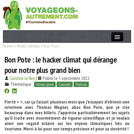
Home
»
Relais médias
»
Bon Pote
Actualités
Bon Pote : le hacker climat qui dérange
T. Responsable
pour notre plus grand bien
Destinations
Caroline Le Roy
|
Publié le 5 septembre 2022
Acteurs
Thèmatique :
Acteur privé
Conseils
Portrait
Thèmes
Fierté + +, car ça faisait plusieurs mois que j’essayais d’obtenir une
interview avec Thomas Wagner, alias Bon Pote, que je cite
OK
beaucoup dans mes billets. J’apprécie particulièrement les sujets
qu’il traite avec énormément de rigueur scientifique et je voulais
avoir son regard éclairé sur les enjeux climatiques liés au
tourisme. Merci à lui pour son temps précieux et pour sa sincérité !