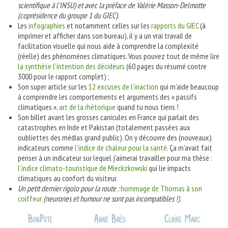
scientifique à l’INSU) et avec la préface de Valérie Masson-Delmotte
(coprésidence du groupe 1 du GIEC).
Les
infographies
et notamment celles sur les
rapports du GIEC
(à
imprimer et afficher dans son bureau), il y a un vrai travail de
facilitation visuelle qui nous aide à comprendre la complexité
(réelle) des phénomènes climatiques. Vous pouvez tout de même lire
la synthèse l’intention des décideur
s
(60 pages du résumé contre
3000 pour le rapport complet) ;
Son super article sur les
12 excuses de l’inaction
qui m’aide beaucoup
à comprendre les comportements et arguments des « passifs
climatiques »,
art de la rhétorique
quand tu nous tiens !
Son billet avant les grosses canicules en France qui parlait des
catastrophes en Inde et Pakistan (totalement passées aux
oubliettes des médias grand public). On y découvre des (nouveaux)
indicateurs comme
l’indice de chaleur pour la santé
. Ça m’avait fait
penser à un indicateur sur lequel j’aimerai travailler pour ma thèse :
l’indice climato-touristique de Mieckzkowski
qui lie impacts
climatiques au confort du visiteur.
Un petit dernier rigolo pour la route :
hommage de Thomas à son
coiffeur
(neurones et humour ne sont pas incompatibles !).