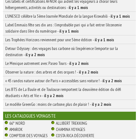
Ces labels et certifications AFNOR qui aident les voyageurs à choisir leurs
hébergements, activités ou destinations
-
il y a 1 mois
L’UNESCO célèbre la 5ème Journée Mondiale de la langue Kiswahili
-
il y a 1 mois
Label Emmaüs fête ses dix ans : l’improbable pari qui a fait entrer l’économie
solidaire dans l’ère du numérique
-
il y a 1 mois
Les Trophées Horizons reviennent pour une 5ème édition
-
il y a 1 mois
Detour Odyssey : des voyages bas carbone où l’expérience l’emporte sur la
destination
-
il y a 2 mois
Le Mexique autrement avec Paseo Tours
-
il y a 2 mois
Observer la nature : des arbres et des orques !
-
il y a 2 mois
« 45 randos nature autour de Paris » accessibles sans voiture !
-
il y a 2 mois
Les BTS de La Baule et de Toulouse remportent la deuxième édition du défi
étudiants « Arts et Vie »
-
il y a 2 mois
Le modèle GreenGo : moins de carbone, plus de plaisir !
-
il y a 2 mois
LES CATALOGUES VOYAGISTE
66° NORD
ALLIBERT TREKKING
AMAROK
CHAMINA VOYAGES
COMPTOIR DES VOYAGES
COSTA RICA DÉCOUVERTE