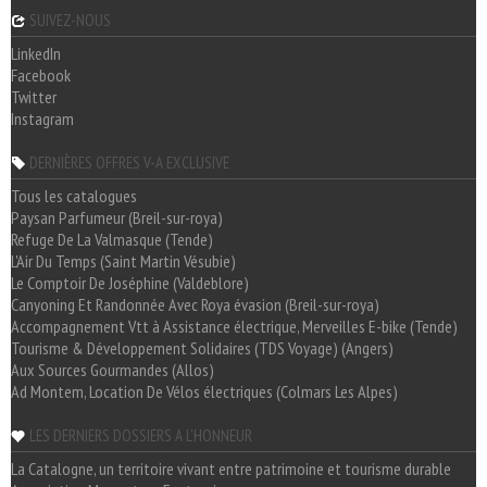
SUIVEZ-NOUS
LinkedIn
Facebook
Twitter
Instagram
DERNIÈRES OFFRES V-A EXCLUSIVE
Tous les catalogues
Paysan Parfumeur (Breil-sur-roya)
Refuge De La Valmasque (Tende)
L'Air Du Temps (Saint Martin Vésubie)
Le Comptoir De Joséphine (Valdeblore)
Canyoning Et Randonnée Avec Roya évasion (Breil-sur-roya)
Accompagnement Vtt à Assistance électrique, Merveilles E-bike (Tende)
Tourisme & Développement Solidaires (TDS Voyage) (Angers)
Aux Sources Gourmandes (Allos)
Ad Montem, Location De Vélos électriques (Colmars Les Alpes)
LES DERNIERS DOSSIERS A L'HONNEUR
La Catalogne, un territoire vivant entre patrimoine et tourisme durable