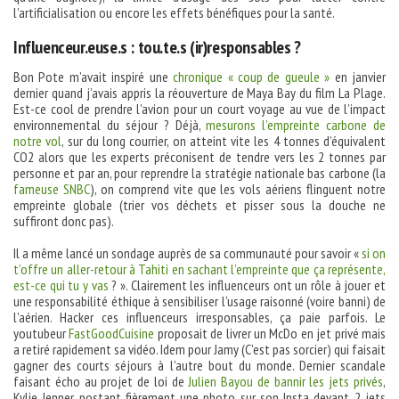
l’artificialisation ou encore les effets bénéfiques pour la santé.
Influenceur.euse.s : tou.te.s (ir)responsables ?
Bon Pote m’avait inspiré une
chronique « coup de gueule »
en janvier
dernier quand j’avais appris la réouverture de Maya Bay du film La Plage.
Est-ce cool de prendre l’avion pour un court voyage au vue de l’impact
environnemental du séjour ? Déjà,
mesurons l’empreinte carbone de
notre vol
, sur du long courrier, on atteint vite les 4 tonnes d’équivalent
CO2 alors que les experts préconisent de tendre vers les 2 tonnes par
personne et par an, pour reprendre la stratégie nationale bas carbone (la
fameuse SNBC
), on comprend vite que les vols aériens flinguent notre
empreinte globale (trier vos déchets et pisser sous la douche ne
suffiront donc pas).
Il a même lancé un sondage auprès de sa communauté pour savoir «
si on
t’offre un aller-retour à Tahiti en sachant l’empreinte que ça représente,
est-ce qui tu y vas
? ». Clairement les influenceurs ont un rôle à jouer et
une responsabilité éthique à sensibiliser l’usage raisonné (voire banni) de
l’aérien. Hacker ces influenceurs irresponsables, ça paie parfois. Le
youtubeur
FastGoodCuisine
proposait de livrer un McDo en jet privé mais
a retiré rapidement sa vidéo. Idem pour Jamy (C’est pas sorcier) qui faisait
gagner des courts séjours à l’autre bout du monde. Dernier scandale
faisant écho au projet de loi de
Julien Bayou de bannir les jets privés
,
Kylie Jenner postant fièrement une photo sur son Insta devant 2 jets