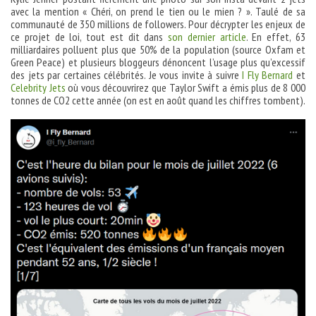
avec la mention « Chéri, on prend le tien ou le mien ? ». Taulé de sa
communauté de 350 millions de followers. Pour décrypter les enjeux de
ce projet de loi, tout est dit dans
son dernier article
. En effet, 63
milliardaires polluent plus que 50% de la population (source Oxfam et
Green Peace) et plusieurs bloggeurs dénoncent l’usage plus qu’excessif
des jets par certaines célébrités. Je vous invite à suivre
I Fly Bernard
et
Celebrity Jets
où vous découvrirez que Taylor Swift a émis plus de 8 000
tonnes de CO2 cette année (on est en août quand les chiffres tombent).