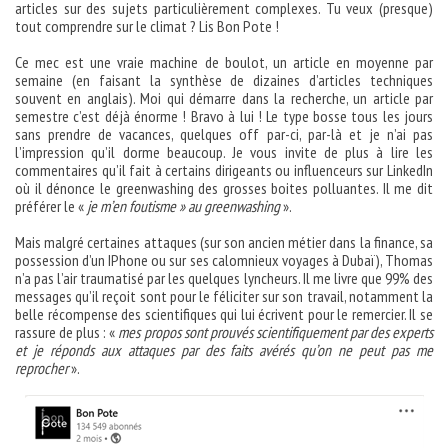
articles sur des sujets particulièrement complexes. Tu veux (presque)
tout comprendre sur le climat ? Lis Bon Pote !
Ce mec est une vraie machine de boulot, un article en moyenne par
semaine (en faisant la synthèse de dizaines d’articles techniques
souvent en anglais). Moi qui démarre dans la recherche, un article par
semestre c’est déjà énorme ! Bravo à lui ! Le type bosse tous les jours
sans prendre de vacances, quelques off par-ci, par-là et je n’ai pas
l’impression qu’il dorme beaucoup. Je vous invite de plus à lire les
commentaires qu’il fait à certains dirigeants ou influenceurs sur LinkedIn
où il dénonce le greenwashing des grosses boites polluantes. Il me dit
préférer le «
je m’en foutisme » au greenwashing
».
Mais malgré certaines attaques (sur son ancien métier dans la finance, sa
possession d’un IPhone ou sur ses calomnieux voyages à Dubaï), Thomas
n’a pas l’air traumatisé par les quelques lyncheurs. Il me livre que 99% des
messages qu’il reçoit sont pour le féliciter sur son travail, notamment la
belle récompense des scientifiques qui lui écrivent pour le remercier. Il se
rassure de plus : «
mes propos sont prouvés scientifiquement par des experts
et je réponds aux attaques par des faits avérés qu’on ne peut pas me
reprocher
».