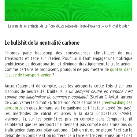
La piste de ski artificiel de La Foux d’Allos (Alpes-de-Haute-Provence). – © Michel Jourdan
Le bullshit de la neutralité carbone
Thomas parle beaucoup des conséquences climatiques de nos
transports et tape sur l’aérien. Pour lui, il faut engager une politique
ambitieuse de décarbonation et diminuer drastiquement le trafic aérien.
Comme certains le proposent, pourquoi ne pas mettre de
quotas dans
l’usage de transport aérien
?
Autre règlement de compte, avec les aéroports cette fois-ci sur leur
discours de neutralité. D’ailleurs,
« un aéroport neutre en carbone c’est
comme une kalashnikov de commerce équitable
“ (Stefan C. Aykut, auteur
de « Gouverner le climat »). Notre Bon Pote dénonce le
greenwashing des
aéroports
en questionnant sur l’organisme certificateur agréé (ou pas),
les méthodes de calcul et accès à la data (indicateurs SMART,
vraiment ?), sur les périmètres pris en compte dans l’empreinte (il
semblerait que les aéroports ne tiennent pas compte des émissions du
trafic aérien dans leur bilan carbone… Euh on rit ou on pleure ?) et sur le
débat de la compensation (différence à faire entre zéro émission et net