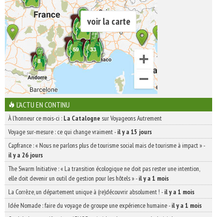
voir la carte
L'ACTU EN CONTINU
À l'honneur ce mois-ci :
La Catalogne
sur Voyageons Autrement
Voyage sur-mesure : ce qui change vraiment
-
il y a 15 jours
Capfrance : « Nous ne parlons plus de tourisme social mais de tourisme à impact »
-
il y a 26 jours
The Swarm Initiative : « La transition écologique ne doit pas rester une intention,
elle doit devenir un outil de gestion pour les hôtels »
-
il y a 1 mois
La Corrèze, un département unique à (re)découvrir absolument !
-
il y a 1 mois
Idée Nomade : faire du voyage de groupe une expérience humaine
-
il y a 1 mois