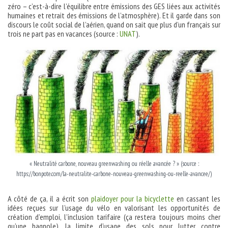
zéro – c’est-à-dire l’équilibre entre émissions des GES liées aux activités
humaines et retrait des émissions de l’atmosphère). Et il garde dans son
discours le coût social de l’aérien, quand on sait que plus d’un français sur
trois ne part pas en vacances (source :
UNAT
).
« Neutralité carbone, nouveau greenwashing ou réelle avancée ? » (source :
https://bonpote.com/la-neutralite-carbone-nouveau-greenwashing-ou-reelle-avancee/)
A côté de ça, il a écrit son
plaidoyer pour la bicyclette
en cassant les
idées reçues sur l’usage du vélo en valorisant les opportunités de
création d’emploi, l’inclusion tarifaire (ça restera toujours moins cher
qu’une bagnole), la limite d’usage des sols pour lutter contre