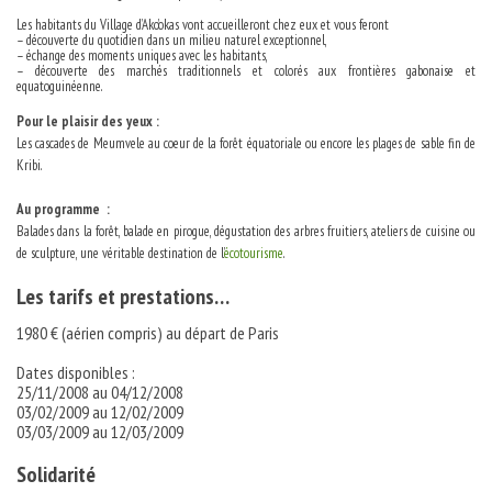
Les habitants du Village d’Ako’okas vont accueilleront chez eux et vous feront
– découverte du quotidien dans un milieu naturel exceptionnel,
– échange des moments uniques avec les habitants,
– découverte des marchés traditionnels et colorés aux frontières gabonaise et
equatoguinéenne.
Pour le plaisir des yeux :
Les cascades de Meumvele au coeur de la forêt équatoriale ou encore les plages de sable fin de
Kribi.
Au programme :
Balades dans la forêt, balade en pirogue, dégustation des arbres fruitiers, ateliers de cuisine ou
de sculpture, une véritable destination de l’
écotourisme
.
Les tarifs et prestations…
1980 € (aérien compris) au départ de Paris
Dates disponibles :
25/11/2008 au 04/12/2008
03/02/2009 au 12/02/2009
03/03/2009 au 12/03/2009
Solidarité