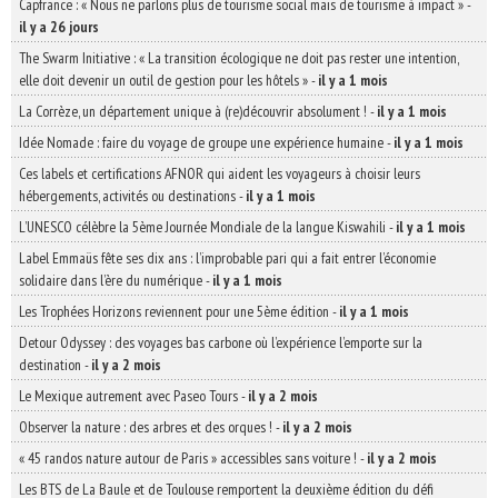
Capfrance : « Nous ne parlons plus de tourisme social mais de tourisme à impact »
-
il y a 26 jours
The Swarm Initiative : « La transition écologique ne doit pas rester une intention,
elle doit devenir un outil de gestion pour les hôtels »
-
il y a 1 mois
La Corrèze, un département unique à (re)découvrir absolument !
-
il y a 1 mois
Idée Nomade : faire du voyage de groupe une expérience humaine
-
il y a 1 mois
Ces labels et certifications AFNOR qui aident les voyageurs à choisir leurs
hébergements, activités ou destinations
-
il y a 1 mois
L’UNESCO célèbre la 5ème Journée Mondiale de la langue Kiswahili
-
il y a 1 mois
Label Emmaüs fête ses dix ans : l’improbable pari qui a fait entrer l’économie
solidaire dans l’ère du numérique
-
il y a 1 mois
Les Trophées Horizons reviennent pour une 5ème édition
-
il y a 1 mois
Detour Odyssey : des voyages bas carbone où l’expérience l’emporte sur la
destination
-
il y a 2 mois
Le Mexique autrement avec Paseo Tours
-
il y a 2 mois
Observer la nature : des arbres et des orques !
-
il y a 2 mois
« 45 randos nature autour de Paris » accessibles sans voiture !
-
il y a 2 mois
Les BTS de La Baule et de Toulouse remportent la deuxième édition du défi