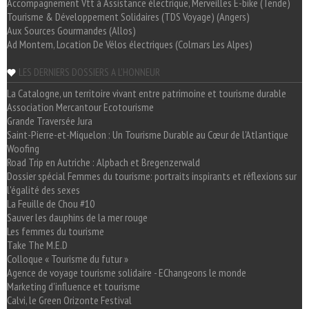
Accompagnement Vtt à Assistance électrique, Merveilles E-bike (Tende)
Tourisme & Développement Solidaires (TDS Voyage) (Angers)
Aux Sources Gourmandes (Allos)
Ad Montem, Location De Vélos électriques (Colmars Les Alpes)
LES DERNIERS DOSSIERS A L'HONNEUR
La Catalogne, un territoire vivant entre patrimoine et tourisme durable
Association Mercantour Ecotourisme
Grande Traversée Jura
Saint-Pierre-et-Miquelon : Un Tourisme Durable au Cœur de l'Atlantique
Woofing
Road Trip en Autriche : Alpbach et Bregenzerwald
Dossier spécial Femmes du tourisme: portraits inspirants et réflexions sur
l'égalité des sexes
La Feuille de Chou #10
Sauver les dauphins de la mer rouge
Les femmes du tourisme
Take The M.E.D
Colloque « Tourisme du futur »
Agence de voyage tourisme solidaire - EChangeons le monde
Marketing d'influence et tourisme
Calvi, le Green Orizonte Festival