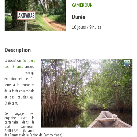
CAMEROUN
Durée
10 jours / 9 nuits
Description
L’association
Sentiers
pour l’Enfance
propose
un voyage
exceptionnel de 10
jours à la rencontre
de la forêt équatoriale
et des peuples qui
l’habitent.
Ce voyage est
organisé avec le
partenaire dans le
Sud Cameroun
AFRECAM (Alliance
des Femmes de la Région de Campo Ma’an) .