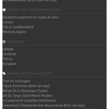
SUPPORT CLIENT & DOCUMENTS LÉGAUX
Inscription newsletter et feuille de chou
Contact
CGU et confidentialité
Mentions légales
SUIVEZ-NOUS
LinkedIn
Facebook
Twitter
Instagram
DERNIÈRES OFFRES V-A EXCLUSIVE
Tous les catalogues
Paysan Parfumeur (Breil-sur-roya)
Refuge De La Valmasque (Tende)
L'Air Du Temps (Saint Martin Vésubie)
Le Comptoir De Joséphine (Valdeblore)
Canyoning Et Randonnée Avec Roya évasion (Breil-sur-roya)