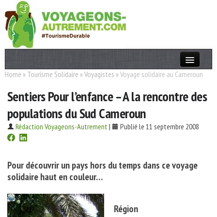
Home
»
Tourisme Solidaire
»
Voyagistes
»
Voyage solidaire au Cameroun
Actualités
Sentiers Pour l’enfance – A la rencontre des
T. Responsable
populations du Sud Cameroun
Destinations
Rédaction Voyageons-Autrement
|
Publié le 11 septembre 2008
Acteurs
Thèmes
Pour découvrir un pays hors du temps dans ce voyage
solidaire haut en couleur…
OK
Région