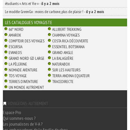
étudiants « Arts et Vie »
-
il y a 2 mois
Le modèle GreenGo : moins de carbone, plus de plaisir !
-
il y a 2 mois
LES CATALOGUES VOYAGISTE
66° NORD
ALLIBERT TREKKING
AMAROK
CHAMINA VOYAGES
COMPTOIR DES VOYAGES
COSTA RICA DÉCOUVERTE
ESCURSIA
ESSENTIEL BOTSWANA
EVANEOS
GRAND ANGLE
GRAND NORD GD LARGE
LA BALAGUÈRE
LA PÈLERINE
NATURABOX
NOMADE AVENTURE
SUR LES HAUTEURS
TDS VOYAGE
TERRA ANDINA EQUATEUR
TERRES D'AVENTURE
TRACEDIRECTE
UN MONDE AUTREMENT
VOYAGEONS-AUTREMENT
Espace Pro
Qui sommes-nous ?
Les journalistes de V-A ?
Les ambassadeurs de la feuille de chou