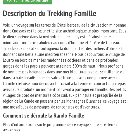
Voir sur Terres d'Aventure
Description du Trekking Famille
Voici un voyage sur les terres de Crète, berceau de la civilisation minoenne
dont Cnossos est le cœur et le site archéologique le plus important. Zeus,
le dieu suprême dans la mythologie grecque y est né, ainsi que le
minotaure, monstre fabuleux au corps d'homme et à tête de taureau.
Trois beaux massifs montagneux la dominent et des milliers d'oliviers lui
donnent une belle allure méditerranéenne. Nous découvrons le village de
Loutro en bord de mer, les randonnées côtières et dans de profondes
gorges dont les parois peuvent atteindre 300m de haut ! Nous profitons
de nombreuses baignades dans une mer bleu turquoise et scintillante et
dans la baie paradisiaque de Balos ! Nous passons une journée avec une
famille crétoise pour découvrir le travail à la ferme et concocter un repas
avec leurs produits, un moment convivial à partager en famille. Des petits
villages de bord de mer sur la côte sud, aux péninsule et presqu'île de la
région de La Canée en passant par les Montagnes Blanches, ce voyage est
une mosaïques de paysages, de rencontres et d'aventures.
Comment se déroule la Rando Famille
Plus d'informations sur le programme de ce voyage sur le site Terres
d'Aventure