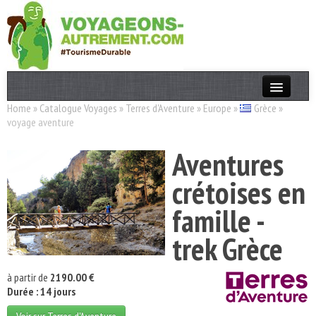
Home
»
Catalogue Voyages
»
Terres d'Aventure
»
Europe
»
Grèce
»
Actualités
voyage aventure
T. Responsable
Aventures
Destinations
crétoises en
Acteurs
famille -
Thèmes
trek Grèce
OK
à partir de
2190.00 €
Durée : 14 jours