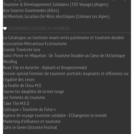
Tourisme & Développement Solidaires (TDS Voyage) (Angers)
Aux Sources Gourmandes (Allos)
Ad Montem, Location De Vélos électriques (Colmars Les Alpes)
LES DERNIERS DOSSIERS A L'HONNEUR
La Catalogne, un territoire vivant entre patrimoine et tourisme durable
Association Mercantour Ecotourisme
Grande Traversée Jura
Saint-Pierre-et-Miquelon : Un Tourisme Durable au Cœur de l'Atlantique
Woofing
Road Trip en Autriche : Alpbach et Bregenzerwald
Dossier spécial Femmes du tourisme: portraits inspirants et réflexions sur
l'égalité des sexes
La Feuille de Chou #10
Sauver les dauphins de la mer rouge
Les femmes du tourisme
Take The M.E.D
Colloque « Tourisme du futur »
Agence de voyage tourisme solidaire - EChangeons le monde
Marketing d'influence et tourisme
Calvi, le Green Orizonte Festival