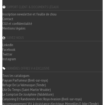
SUPPORT CLIENT & DOCUMENTS LÉGAUX
Inscription newsletter et feuille de chou
Contact
CGU et confidentialité
Mentions légales
SUIVEZ-NOUS
LinkedIn
Facebook
Twitter
Instagram
DERNIÈRES OFFRES V-A EXCLUSIVE
Tous les catalogues
Paysan Parfumeur (Breil-sur-roya)
Refuge De La Valmasque (Tende)
L'Air Du Temps (Saint Martin Vésubie)
Le Comptoir De Joséphine (Valdeblore)
Canyoning Et Randonnée Avec Roya évasion (Breil-sur-roya)
Accompagnement Vtt à Assistance électrique, Merveilles E-bike (Tende)