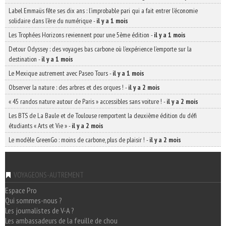
Label Emmaüs fête ses dix ans : l’improbable pari qui a fait entrer l’économie
solidaire dans l’ère du numérique
-
il y a 1 mois
Les Trophées Horizons reviennent pour une 5ème édition
-
il y a 1 mois
Detour Odyssey : des voyages bas carbone où l’expérience l’emporte sur la
destination
-
il y a 1 mois
Le Mexique autrement avec Paseo Tours
-
il y a 1 mois
Observer la nature : des arbres et des orques !
-
il y a 2 mois
« 45 randos nature autour de Paris » accessibles sans voiture !
-
il y a 2 mois
Les BTS de La Baule et de Toulouse remportent la deuxième édition du défi
étudiants « Arts et Vie »
-
il y a 2 mois
Le modèle GreenGo : moins de carbone, plus de plaisir !
-
il y a 2 mois
VOYAGEONS-AUTREMENT
Espace Pro
Qui sommes-nous ?
Les journalistes de V-A ?
Les ambassadeurs de la feuille de chou