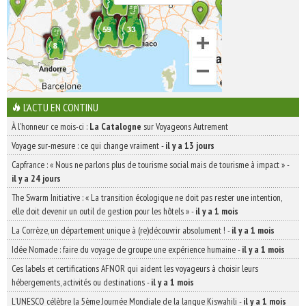
L'ACTU EN CONTINU
À l'honneur ce mois-ci :
La Catalogne
sur Voyageons Autrement
Voyage sur-mesure : ce qui change vraiment
-
il y a 13 jours
Capfrance : « Nous ne parlons plus de tourisme social mais de tourisme à impact »
-
il y a 24 jours
The Swarm Initiative : « La transition écologique ne doit pas rester une intention,
elle doit devenir un outil de gestion pour les hôtels »
-
il y a 1 mois
La Corrèze, un département unique à (re)découvrir absolument !
-
il y a 1 mois
Idée Nomade : faire du voyage de groupe une expérience humaine
-
il y a 1 mois
Ces labels et certifications AFNOR qui aident les voyageurs à choisir leurs
hébergements, activités ou destinations
-
il y a 1 mois
L’UNESCO célèbre la 5ème Journée Mondiale de la langue Kiswahili
-
il y a 1 mois