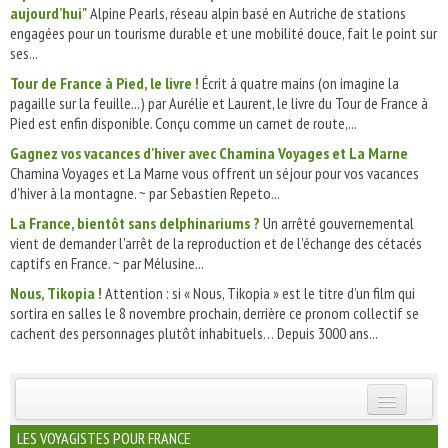
aujourd’hui"
Alpine Pearls, réseau alpin basé en Autriche de stations
engagées pour un tourisme durable et une mobilité douce, fait le point sur
ses...
Tour de France à Pied, le livre !
Écrit à quatre mains (on imagine la
pagaille sur la feuille...) par Aurélie et Laurent, le livre du Tour de France à
Pied est enfin disponible. Conçu comme un carnet de route,...
Gagnez vos vacances d'hiver avec Chamina Voyages et La Marne
Chamina Voyages et La Marne vous offrent un séjour pour vos vacances
d'hiver à la montagne. ~ par Sebastien Repeto...
La France, bientôt sans delphinariums ?
Un arrêté gouvernemental
vient de demander l'arrêt de la reproduction et de l'échange des cétacés
captifs en France. ~ par Mélusine...
Nous, Tikopia !
Attention : si « Nous, Tikopia » est le titre d’un film qui
sortira en salles le 8 novembre prochain, derrière ce pronom collectif se
cachent des personnages plutôt inhabituels… Depuis 3000 ans...
INSCRIVEZ-VOUS | ABONNEZ-VOUS
LES VOYAGISTES POUR FRANCE