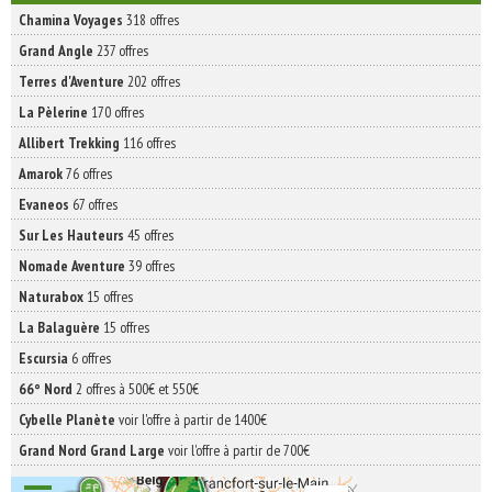
Chamina Voyages
318 offres
Grand Angle
237 offres
Terres d'Aventure
202 offres
La Pèlerine
170 offres
Allibert Trekking
116 offres
Amarok
76 offres
Evaneos
67 offres
Sur Les Hauteurs
45 offres
Nomade Aventure
39 offres
Naturabox
15 offres
La Balaguère
15 offres
Escursia
6 offres
66° Nord
2 offres à 500€ et 550€
Cybelle Planète
voir l'offre à partir de 1400€
Grand Nord Grand Large
voir l'offre à partir de 700€