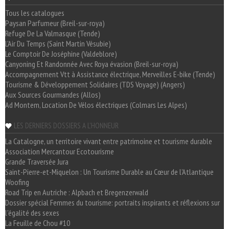
Tous les catalogues
Paysan Parfumeur (Breil-sur-roya)
Refuge De La Valmasque (Tende)
L'Air Du Temps (Saint Martin Vésubie)
Le Comptoir De Joséphine (Valdeblore)
Canyoning Et Randonnée Avec Roya évasion (Breil-sur-roya)
Accompagnement Vtt à Assistance électrique, Merveilles E-bike (Tende)
Tourisme & Développement Solidaires (TDS Voyage) (Angers)
Aux Sources Gourmandes (Allos)
Ad Montem, Location De Vélos électriques (Colmars Les Alpes)
LES DERNIERS DOSSIERS A L'HONNEUR
La Catalogne, un territoire vivant entre patrimoine et tourisme durable
Association Mercantour Ecotourisme
Grande Traversée Jura
Saint-Pierre-et-Miquelon : Un Tourisme Durable au Cœur de l'Atlantique
Woofing
Road Trip en Autriche : Alpbach et Bregenzerwald
Dossier spécial Femmes du tourisme: portraits inspirants et réflexions sur
l'égalité des sexes
La Feuille de Chou #10