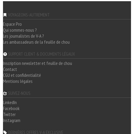
VOYAGEONS-AUTREMENT
Espace Pro
Qui sommes-nous ?
Les journalistes de V-A ?
Les ambassadeurs de la feuille de chou
SUPPORT CLIENT & DOCUMENTS LÉGAUX
Inscription newsletter et feuille de chou
Contact
CGU et confidentialité
Mentions légales
SUIVEZ-NOUS
LinkedIn
Facebook
Twitter
Instagram
DERNIÈRES OFFRES V-A EXCLUSIVE