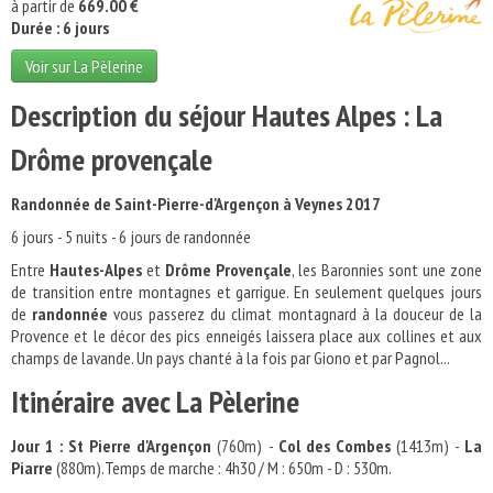
à partir de
669.00 €
Durée : 6 jours
Voir sur La Pèlerine
Description du séjour Hautes Alpes : La
Drôme provençale
Randonnée de Saint-Pierre-d'Argençon à Veynes 2017
6 jours - 5 nuits - 6 jours de randonnée
Entre
Hautes-Alpes
et
Drôme Provençale
, les Baronnies sont une zone
de transition entre montagnes et garrigue. En seulement quelques jours
de
randonnée
vous passerez du climat montagnard à la douceur de la
Provence et le décor des pics enneigés laissera place aux collines et aux
champs de lavande. Un pays chanté à la fois par Giono et par Pagnol...
Itinéraire avec La Pèlerine
Jour 1 :
St Pierre d'Argençon
(760m) -
Col des Combes
(1413m) -
La
Piarre
(880m).Temps de marche : 4h30 / M : 650m - D : 530m.