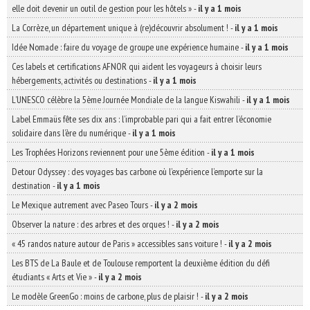
elle doit devenir un outil de gestion pour les hôtels »
-
il y a 1 mois
La Corrèze, un département unique à (re)découvrir absolument !
-
il y a 1 mois
Idée Nomade : faire du voyage de groupe une expérience humaine
-
il y a 1 mois
Ces labels et certifications AFNOR qui aident les voyageurs à choisir leurs
hébergements, activités ou destinations
-
il y a 1 mois
L’UNESCO célèbre la 5ème Journée Mondiale de la langue Kiswahili
-
il y a 1 mois
Label Emmaüs fête ses dix ans : l’improbable pari qui a fait entrer l’économie
solidaire dans l’ère du numérique
-
il y a 1 mois
Les Trophées Horizons reviennent pour une 5ème édition
-
il y a 1 mois
Detour Odyssey : des voyages bas carbone où l’expérience l’emporte sur la
destination
-
il y a 1 mois
Le Mexique autrement avec Paseo Tours
-
il y a 2 mois
Observer la nature : des arbres et des orques !
-
il y a 2 mois
« 45 randos nature autour de Paris » accessibles sans voiture !
-
il y a 2 mois
Les BTS de La Baule et de Toulouse remportent la deuxième édition du défi
étudiants « Arts et Vie »
-
il y a 2 mois
Le modèle GreenGo : moins de carbone, plus de plaisir !
-
il y a 2 mois