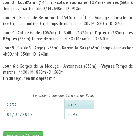
Jour 2 :
Col d'Arron
(1445m) -
col de Saumane
(1031m) -
Serres
(660m).
Temps de marche : 5h00 / M : 690m - D : 910m.
Jour 3 :
Rocher de
Beaumont
(1544m) - crêtes d'Aumage - Trescléoux
(670m) - Lagrand (660m).Temps de marche : 5h00 / M : 880m - D : 870m.
Jour 4 :
Col de Garde (1062m) - le Suillet (1324m) -
Orpierre
(685m) -
les
Bègües
(775m).Temps de marche : 4h30 / M : 660m - D : 640m.
Jour 5 :
Col de St Ange (1238m) -
Barret le Bas
(645m).Temps de marche :
4h00 / M : 230m - D : 240m.
Jour 6 :
Gorges de la Méouge - Antonaves (635m) -
Veynes
.Temps de
marche : 4h00 / M : 830m - D : 560m.
Fin du séjour en fin d'après midi.
Les tarifs en fonction des dates de départ
date
prix
01/04/2017
669 €