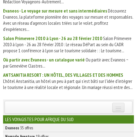
Rédaction Voyageons-Autrement...
Evaneos - Le voyage sur mesure et sans intermédiaires
Découvrez
Evaneos, la plateforme pionnière des voyages sur mesure et responsables.
Avec un réseau d'agences locales triées sur le volet, profitez
d'expériences...
Salon Primevere 2010 à Lyon - 26 au 28 février 2010
Salon Primevere
2010 à Lyon - 26 au 28 février 2010 : Le réseau DéPart au sein du CADR
propose 1 conférence à Lyon sur le tourisme solidaire : : Le tourisme...
Où partir avec Evaneos - un catalogue varié
Ou partir avec Evaneos ~
par Geneviève Clastres...
ANTSANITIA RESORT : UN HÔTEL, DES VILLAGES ET DES HOMMES
L'hôtel Anstanitia, un hôtel un peu à part qui s’est bâti sur l'idée d’intégrer
le tourisme à une réalité locale et régionale. Un mariage réussi entre des...
INSCRIVEZ-VOUS | ABONNEZ-VOUS
LES VOYAGISTES POUR AFRIQUE DU SUD
Evaneos
35 offres
Nomade Aventure
19 offres