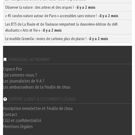
Observer la nature : des arbres et des orques !
-
il y a 2 mois
« 45 randos nature autour de Paris » accessibles sans voiture !
-
il y a 2 mois
Les BTS de La Baule et de Toulouse remportent la deuxième édition du défi
étudiants « Arts et Vie »
-
il y a 2 mois
Le modèle GreenGo : moins de carbone, plus de plaisir !
-
il y a 2 mois
VOYAGEONS-AUTREMENT
Espace Pro
Qui sommes-nous ?
Les journalistes de V-A ?
Les ambassadeurs de la feuille de chou
SUPPORT CLIENT & DOCUMENTS LÉGAUX
Inscription newsletter et feuille de chou
Contact
CGU et confidentialité
Mentions légales