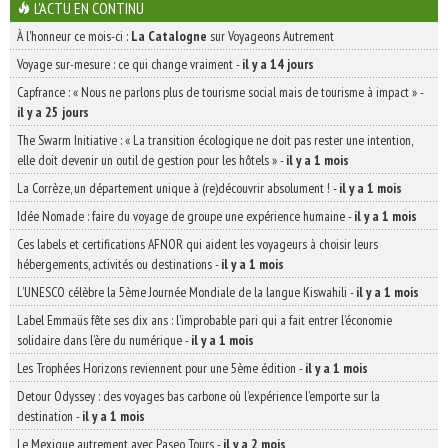
L'ACTU EN CONTINU
À l'honneur ce mois-ci :
La Catalogne
sur Voyageons Autrement
Voyage sur-mesure : ce qui change vraiment
-
il y a 14 jours
Capfrance : « Nous ne parlons plus de tourisme social mais de tourisme à impact »
-
il y a 25 jours
The Swarm Initiative : « La transition écologique ne doit pas rester une intention,
elle doit devenir un outil de gestion pour les hôtels »
-
il y a 1 mois
La Corrèze, un département unique à (re)découvrir absolument !
-
il y a 1 mois
Idée Nomade : faire du voyage de groupe une expérience humaine
-
il y a 1 mois
Ces labels et certifications AFNOR qui aident les voyageurs à choisir leurs
hébergements, activités ou destinations
-
il y a 1 mois
L’UNESCO célèbre la 5ème Journée Mondiale de la langue Kiswahili
-
il y a 1 mois
Label Emmaüs fête ses dix ans : l’improbable pari qui a fait entrer l’économie
solidaire dans l’ère du numérique
-
il y a 1 mois
Les Trophées Horizons reviennent pour une 5ème édition
-
il y a 1 mois
Detour Odyssey : des voyages bas carbone où l’expérience l’emporte sur la
destination
-
il y a 1 mois
Le Mexique autrement avec Paseo Tours
-
il y a 2 mois