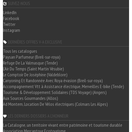
SUIVEZ-NOUS
LinkedIn
Facebook
Twitter
Instagram
DERNIÈRES OFFRES V-A EXCLUSIVE
Tous les catalogues
Paysan Parfumeur (Breil-sur-roya)
Refuge De La Valmasque (Tende)
L'Air Du Temps (Saint Martin Vésubie)
Le Comptoir De Joséphine (Valdeblore)
Canyoning Et Randonnée Avec Roya évasion (Breil-sur-roya)
Accompagnement Vtt à Assistance électrique, Merveilles E-bike (Tende)
Tourisme & Développement Solidaires (TDS Voyage) (Angers)
Aux Sources Gourmandes (Allos)
Ad Montem, Location De Vélos électriques (Colmars Les Alpes)
LES DERNIERS DOSSIERS A L'HONNEUR
La Catalogne, un territoire vivant entre patrimoine et tourisme durable
Association Mercantour Ecotourisme