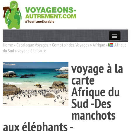
Home
»
Catalogue Voyages
»
Comptoir des Voyages
»
Afrique
»
Afrique
Actualités
du Sud
»
voyage à la carte
T. Responsable
voyage à la
Destinations
carte
Acteurs
Afrique du
Thèmes
Sud -Des
OK
manchots
aux éléphants -