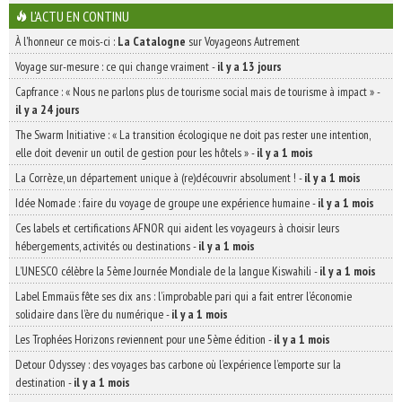
L'ACTU EN CONTINU
À l'honneur ce mois-ci :
La Catalogne
sur Voyageons Autrement
Voyage sur-mesure : ce qui change vraiment
-
il y a 13 jours
Capfrance : « Nous ne parlons plus de tourisme social mais de tourisme à impact »
-
il y a 24 jours
The Swarm Initiative : « La transition écologique ne doit pas rester une intention,
elle doit devenir un outil de gestion pour les hôtels »
-
il y a 1 mois
La Corrèze, un département unique à (re)découvrir absolument !
-
il y a 1 mois
Idée Nomade : faire du voyage de groupe une expérience humaine
-
il y a 1 mois
Ces labels et certifications AFNOR qui aident les voyageurs à choisir leurs
hébergements, activités ou destinations
-
il y a 1 mois
L’UNESCO célèbre la 5ème Journée Mondiale de la langue Kiswahili
-
il y a 1 mois
Label Emmaüs fête ses dix ans : l’improbable pari qui a fait entrer l’économie
solidaire dans l’ère du numérique
-
il y a 1 mois
Les Trophées Horizons reviennent pour une 5ème édition
-
il y a 1 mois
Detour Odyssey : des voyages bas carbone où l’expérience l’emporte sur la
destination
-
il y a 1 mois