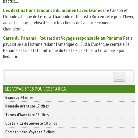
battus....
Les destinations tendance du moment avec Evaneos
Le Canada et
l’Irlande à la une de l’été, la Thaïlande et le Costa Rica en tête pour l’hiver,
autant de pays plébiscités par les clients de l’agence Evaneos,
championne...
Carte du Panama - Routard et Voyage responsable au Panama
Petit
pays situé sur l'isthme reliant l'Amérique du Sud à l'Amérique centrale, le
Panama est un état limitrophe du Costa Rica et de la Colombie ~ par
Rédaction...
INSCRIVEZ-VOUS | ABONNEZ-VOUS
LES VOYAGISTES POUR COSTA RICA
Evaneos
24 offres
Nomade Aventure
17 offres
Terres d'Aventure
13 offres
Costa Rica découverte
10 offres
Comptoir des Voyages
8 offres