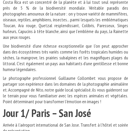
Costa Rica est un concentré de la planète et à lui tout seul représente
près de 5 % de la biodiversité mondiale. Véritable paradis des
photographes amoureux de la nature : on y trouve variété de mammifères,
oiseaux, reptiles, amphibiens, insectes... parmi lesquels les emblématiques
Toucan, Ara rouge, Quetzal resplendissant, Colibris, Paresseux, Singes
hurleurs, Capucins à tête blanche, ainsi que l’emblème du pays, la Rainette
aux yeux rouges.
Une biodiversité d'une richesse exceptionnelle que l'on peut approcher
dans des écosystèmes très variés comme les forêts tropicales humides ou
sèches, la mangrove, les prairies subalpines et les magnifiques plages du
littoral. C’est également un pays aux habitants d’une gentillesse et bonne
humeur légendaires.
Le photographe professionnel Guillaume Collombet vous propose de
partager son expérience dans les domaines de la photographie animalière
et. Accompagné de Nito, notre guide local spécialisé, ils vous guideront sur
le terrain pour vous familiariser avec les espèces animales et végétales.
Point déterminant pour transformer l'émotion en images !
Jour 1/ Paris – San José
Arrivée à l’aéroport international de San Jose. Transfert à l’hôtel et soirée
de présentation.