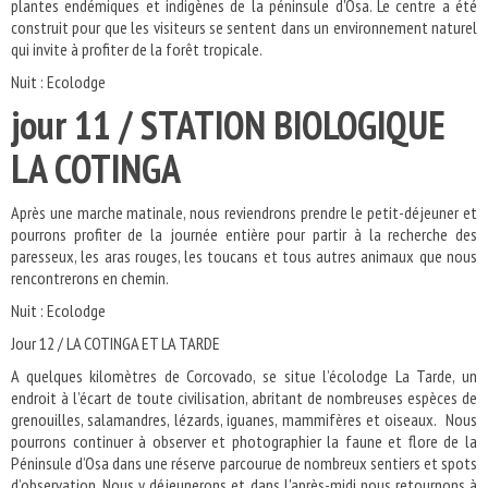
plantes endémiques et indigènes de la péninsule d'Osa. Le centre a été
construit pour que les visiteurs se sentent dans un environnement naturel
qui invite à profiter de la forêt tropicale.
Nuit : Ecolodge
jour 11 / STATION BIOLOGIQUE
LA COTINGA
Après une marche matinale, nous reviendrons prendre le petit-déjeuner et
pourrons profiter de la journée entière pour partir à la recherche des
paresseux, les aras rouges, les toucans et tous autres animaux que nous
rencontrerons en chemin.
Nuit : Ecolodge
Jour 12 / LA COTINGA ET LA TARDE
A quelques kilomètres de Corcovado, se situe l’écolodge La Tarde, un
endroit à l’écart de toute civilisation, abritant de nombreuses espèces de
grenouilles, salamandres, lézards, iguanes, mammifères et oiseaux. Nous
pourrons continuer à observer et photographier la faune et flore de la
Péninsule d’Osa dans une réserve parcourue de nombreux sentiers et spots
d’observation. Nous y déjeunerons et dans l'après-midi nous retournons à