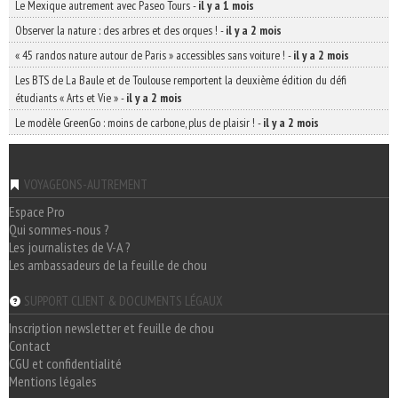
Le Mexique autrement avec Paseo Tours
-
il y a 1 mois
Observer la nature : des arbres et des orques !
-
il y a 2 mois
« 45 randos nature autour de Paris » accessibles sans voiture !
-
il y a 2 mois
Les BTS de La Baule et de Toulouse remportent la deuxième édition du défi
étudiants « Arts et Vie »
-
il y a 2 mois
Le modèle GreenGo : moins de carbone, plus de plaisir !
-
il y a 2 mois
VOYAGEONS-AUTREMENT
Espace Pro
Qui sommes-nous ?
Les journalistes de V-A ?
Les ambassadeurs de la feuille de chou
SUPPORT CLIENT & DOCUMENTS LÉGAUX
Inscription newsletter et feuille de chou
Contact
CGU et confidentialité
Mentions légales