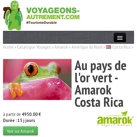
Home
»
Catalogue Voyages
»
Amarok
»
Amérique du Nord
»
Costa Rica
»
Actualités
Au pays de
T. Responsable
l'or vert -
Destinations
Amarok
Acteurs
Costa Rica
Thèmes
OK
à partir de
4950.00 €
Durée : 15 j jours
Voir sur Amarok