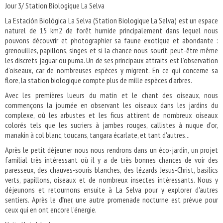
Jour 3/ Station Biologique La Selva
La Estación Biológica La Selva (Station Biologique La Selva) est un espace
naturel de 15 km2 de forêt humide principalement dans lequel nous
pouvons découvrir et photographier sa faune exotique et abondante :
grenouilles, papillons, singes et si la chance nous sourit, peut-être même
les discrets jaguar ou puma. Un de ses principaux attraits est l’observation
d’oiseaux, car de nombreuses espèces y migrent. En ce qui concerne sa
flore, la station biologique compte plus de mille espèces d’arbres.
Avec les premières lueurs du matin et le chant des oiseaux, nous
commençons la journée en observant les oiseaux dans les jardins du
complexe, où les arbustes et les ficus attirent de nombreux oiseaux
colorés tels que les sucriers à jambes rouges, callistes à nuque d'or,
manakin à col blanc, toucans, tangara écarlate, et tant d'autres...
Après le petit déjeuner nous nous rendrons dans un éco-jardin, un projet
familial très intéressant où il y a de très bonnes chances de voir des
paresseux, des chauves-souris blanches, des lézards Jesus-Christ, basilics
verts, papillons, oiseaux et de nombreux insectes intéressants. Nous y
déjeunons et retournons ensuite à La Selva pour y explorer d'autres
sentiers. Après le dîner, une autre promenade nocturne est prévue pour
ceux qui en ont encore l'énergie.