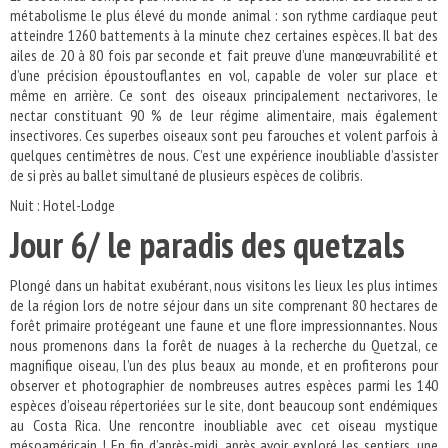
métabolisme le plus élevé du monde animal : son rythme cardiaque peut
atteindre 1260 battements à la minute chez certaines espèces. Il bat des
ailes de 20 à 80 fois par seconde et fait preuve d’une manœuvrabilité et
d’une précision époustouflantes en vol, capable de voler sur place et
même en arrière. Ce sont des oiseaux principalement nectarivores, le
nectar constituant 90 % de leur régime alimentaire, mais également
insectivores. Ces superbes oiseaux sont peu farouches et volent parfois à
quelques centimètres de nous. C’est une expérience inoubliable d’assister
de si près au ballet simultané de plusieurs espèces de colibris.
Nuit : Hotel-Lodge
Jour 6/ le paradis des quetzals
Plongé dans un habitat exubérant, nous visitons les lieux les plus intimes
de la région lors de notre séjour dans un site comprenant 80 hectares de
forêt primaire protégeant une faune et une flore impressionnantes. Nous
nous promenons dans la forêt de nuages ​​à la recherche du Quetzal, ce
magnifique oiseau, l’un des plus beaux au monde, et en profiterons pour
observer et photographier de nombreuses autres espèces parmi les 140
espèces d’oiseau répertoriées sur le site, dont beaucoup sont endémiques
au Costa Rica. Une rencontre inoubliable avec cet oiseau mystique
mésoaméricain ! En fin d’après-midi, après avoir exploré les sentiers, une