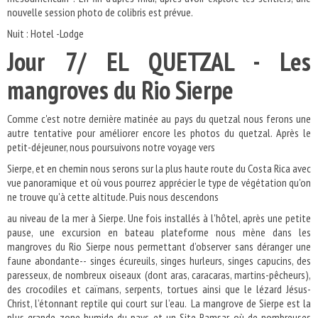
nouvelle session photo de colibris est prévue.
Nuit : Hotel -Lodge
Jour 7/ EL QUETZAL - Les
mangroves du Rio Sierpe
Comme c'est notre dernière matinée au pays du quetzal nous ferons une
autre tentative pour améliorer encore les photos du quetzal. Après le
petit-déjeuner, nous poursuivons notre voyage vers
Sierpe, et en chemin nous serons sur la plus haute route du Costa Rica avec
vue panoramique et où vous pourrez apprécier le type de végétation qu'on
ne trouve qu'à cette altitude. Puis nous descendons
au niveau de la mer à Sierpe. Une fois installés à l'hôtel, après une petite
pause, une excursion en bateau plateforme nous mène dans les
mangroves du Rio Sierpe nous permettant d’observer sans déranger une
faune abondante-- singes écureuils, singes hurleurs, singes capucins, des
paresseux, de nombreux oiseaux (dont aras, caracaras, martins-pêcheurs),
des crocodiles et caïmans, serpents, tortues ainsi que le lézard Jésus-
Christ, l’étonnant reptile qui court sur l’eau. La mangrove de Sierpe est la
plus grande zone humide du pays et un Site Ramsar où de nombreuses