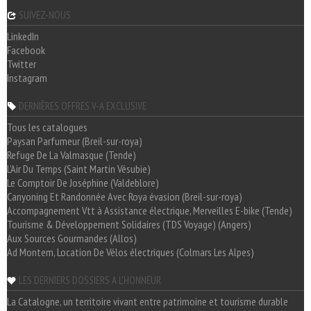
SUIVEZ-NOUS
LinkedIn
Facebook
Twitter
Instagram
DERNIÈRES OFFRES V-A EXCLUSIVE
Tous les catalogues
Paysan Parfumeur (Breil-sur-roya)
Refuge De La Valmasque (Tende)
L'Air Du Temps (Saint Martin Vésubie)
Le Comptoir De Joséphine (Valdeblore)
Canyoning Et Randonnée Avec Roya évasion (Breil-sur-roya)
Accompagnement Vtt à Assistance électrique, Merveilles E-bike (Tende)
Tourisme & Développement Solidaires (TDS Voyage) (Angers)
Aux Sources Gourmandes (Allos)
Ad Montem, Location De Vélos électriques (Colmars Les Alpes)
LES DERNIERS DOSSIERS A L'HONNEUR
La Catalogne, un territoire vivant entre patrimoine et tourisme durable