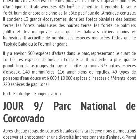
ouest du Costa Rica est l’une des plus vastes forêts tropicales primaires
d’Amérique Centrale avec ses 425 km² de superficie. Il englobe la seule
forêt humide encore ancienne de la côte pacifique de l’Amérique centrale.
Il contient 13 grands écosystèmes, dont les forêts pluviales des basses
terres, les forêts nébuleuses des hautes terres, les forêts de palmiers
jolillo et les mangroves, ainsi que les habitats côtiers marins et
balnéaires. Il accueille de nombreuses espèces menacées telles que le
Tapir de Baird ou le Fourmilier géant.
Il y a environ 500 espèces d'arbres dans le parc, représentant le quart de
toutes les espèces d'arbres au Costa Rica. Il accueille la plus grande
population d’aras rouges du pays et abrite au moins 375 autres espèces
d’oiseaux, 140 mammifères, 116 amphibiens et reptiles, 40 types de
poissons d’eau douce et 6 000 à 10 000 espèces d’insectes différents, dont
220 espèces de papillons!
Nuit : Ecolodge – Ranger station
JOUR 9/ Parc National de
Corcovado
Après chaque repas, de courtes balades dans la réserve nous permettrons
observer et photographier une diversité impressionnante d’animaux. Parmi