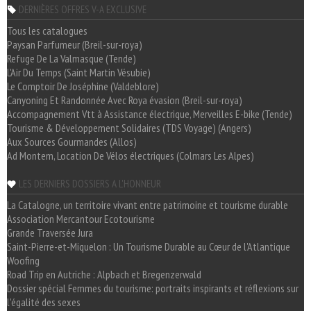
DERNIÈRES OFFRES V-A EXCLUSIVE
Tous les catalogues
Paysan Parfumeur (Breil-sur-roya)
Refuge De La Valmasque (Tende)
L'Air Du Temps (Saint Martin Vésubie)
Le Comptoir De Joséphine (Valdeblore)
Canyoning Et Randonnée Avec Roya évasion (Breil-sur-roya)
Accompagnement Vtt à Assistance électrique, Merveilles E-bike (Tende)
Tourisme & Développement Solidaires (TDS Voyage) (Angers)
Aux Sources Gourmandes (Allos)
Ad Montem, Location De Vélos électriques (Colmars Les Alpes)
LES DERNIERS DOSSIERS A L'HONNEUR
La Catalogne, un territoire vivant entre patrimoine et tourisme durable
Association Mercantour Ecotourisme
Grande Traversée Jura
Saint-Pierre-et-Miquelon : Un Tourisme Durable au Cœur de l'Atlantique
Woofing
Road Trip en Autriche : Alpbach et Bregenzerwald
Dossier spécial Femmes du tourisme: portraits inspirants et réflexions sur
l'égalité des sexes