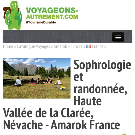
Home
»
Catalogue Voyages
»
Amarok
»
Europe
»
France
»
Actualités
Sophrologie
T. Responsable
et
Destinations
randonnée,
Acteurs
Haute
Thèmes
Vallée de la Clarée,
OK
Névache - Amarok France