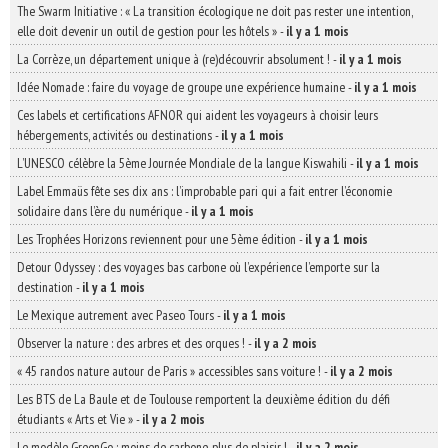
The Swarm Initiative : « La transition écologique ne doit pas rester une intention,
elle doit devenir un outil de gestion pour les hôtels »
-
il y a 1 mois
La Corrèze, un département unique à (re)découvrir absolument !
-
il y a 1 mois
Idée Nomade : faire du voyage de groupe une expérience humaine
-
il y a 1 mois
Ces labels et certifications AFNOR qui aident les voyageurs à choisir leurs
hébergements, activités ou destinations
-
il y a 1 mois
L’UNESCO célèbre la 5ème Journée Mondiale de la langue Kiswahili
-
il y a 1 mois
Label Emmaüs fête ses dix ans : l’improbable pari qui a fait entrer l’économie
solidaire dans l’ère du numérique
-
il y a 1 mois
Les Trophées Horizons reviennent pour une 5ème édition
-
il y a 1 mois
Detour Odyssey : des voyages bas carbone où l’expérience l’emporte sur la
destination
-
il y a 1 mois
Le Mexique autrement avec Paseo Tours
-
il y a 1 mois
Observer la nature : des arbres et des orques !
-
il y a 2 mois
« 45 randos nature autour de Paris » accessibles sans voiture !
-
il y a 2 mois
Les BTS de La Baule et de Toulouse remportent la deuxième édition du défi
étudiants « Arts et Vie »
-
il y a 2 mois
Le modèle GreenGo : moins de carbone, plus de plaisir !
-
il y a 2 mois