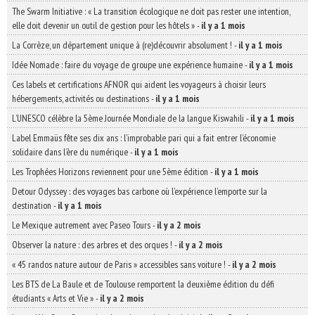
The Swarm Initiative : « La transition écologique ne doit pas rester une intention,
elle doit devenir un outil de gestion pour les hôtels »
-
il y a 1 mois
La Corrèze, un département unique à (re)découvrir absolument !
-
il y a 1 mois
Idée Nomade : faire du voyage de groupe une expérience humaine
-
il y a 1 mois
Ces labels et certifications AFNOR qui aident les voyageurs à choisir leurs
hébergements, activités ou destinations
-
il y a 1 mois
L’UNESCO célèbre la 5ème Journée Mondiale de la langue Kiswahili
-
il y a 1 mois
Label Emmaüs fête ses dix ans : l’improbable pari qui a fait entrer l’économie
solidaire dans l’ère du numérique
-
il y a 1 mois
Les Trophées Horizons reviennent pour une 5ème édition
-
il y a 1 mois
Detour Odyssey : des voyages bas carbone où l’expérience l’emporte sur la
destination
-
il y a 1 mois
Le Mexique autrement avec Paseo Tours
-
il y a 2 mois
Observer la nature : des arbres et des orques !
-
il y a 2 mois
« 45 randos nature autour de Paris » accessibles sans voiture !
-
il y a 2 mois
Les BTS de La Baule et de Toulouse remportent la deuxième édition du défi
étudiants « Arts et Vie »
-
il y a 2 mois