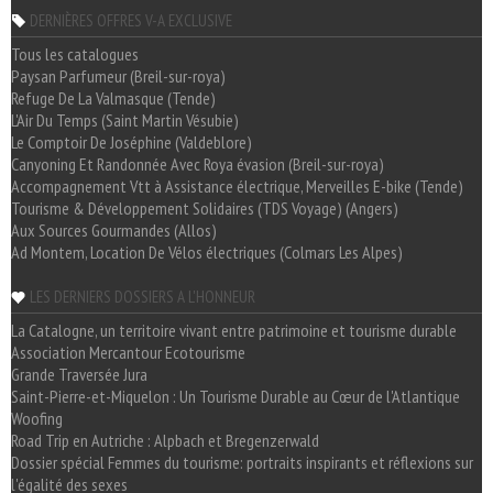
DERNIÈRES OFFRES V-A EXCLUSIVE
Tous les catalogues
Paysan Parfumeur (Breil-sur-roya)
Refuge De La Valmasque (Tende)
L'Air Du Temps (Saint Martin Vésubie)
Le Comptoir De Joséphine (Valdeblore)
Canyoning Et Randonnée Avec Roya évasion (Breil-sur-roya)
Accompagnement Vtt à Assistance électrique, Merveilles E-bike (Tende)
Tourisme & Développement Solidaires (TDS Voyage) (Angers)
Aux Sources Gourmandes (Allos)
Ad Montem, Location De Vélos électriques (Colmars Les Alpes)
LES DERNIERS DOSSIERS A L'HONNEUR
La Catalogne, un territoire vivant entre patrimoine et tourisme durable
Association Mercantour Ecotourisme
Grande Traversée Jura
Saint-Pierre-et-Miquelon : Un Tourisme Durable au Cœur de l'Atlantique
Woofing
Road Trip en Autriche : Alpbach et Bregenzerwald
Dossier spécial Femmes du tourisme: portraits inspirants et réflexions sur
l'égalité des sexes