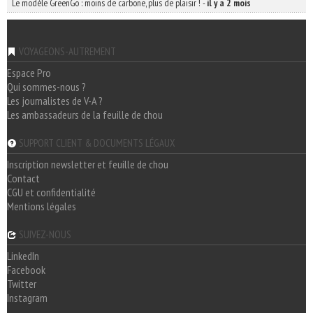
Le modèle GreenGo : moins de carbone, plus de plaisir !
-
il y a 2 mois
VOYAGEONS-AUTREMENT
Espace Pro
Qui sommes-nous ?
Les journalistes de V-A ?
Les ambassadeurs de la feuille de chou
SUPPORT CLIENT & DOCUMENTS LÉGAUX
Inscription newsletter et feuille de chou
Contact
CGU et confidentialité
Mentions légales
SUIVEZ-NOUS
LinkedIn
Facebook
Twitter
Instagram