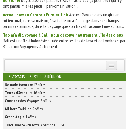
de Brunei
Boycottez des palaces ! Pas si facile que ça pour ceux qui n'y
ont jamais mis les pieds ~ par Romain Vallon...
Accueil paysan Centre > Eure-et-Loir
Accueil Paysan dans un gîte en
milieu rural, dans sa maison, à sa table ou à l'auberge, dans ses champs,
parmi ses animaux, dans le paysage que son travail façonne Eure-et-Loir...
Tao m'a dit, voyage à Bali : pour découvrir autrement l'île des dieux
Bali est une île d'Indonésie située entre les îles de Java et de Lombok ~ par
Rédaction Voyageons-Autrement...
INSCRIVEZ-VOUS | ABONNEZ-VOUS
LES VOYAGISTES POUR LA RÉUNION
Nomade Aventure
17 offres
Terres d'Aventure
16 offres
Comptoir des Voyages
7 offres
Allibert Trekking
6 offres
Grand Angle
4 offres
TraceDirecte
voir l'offre à partir de 1505€