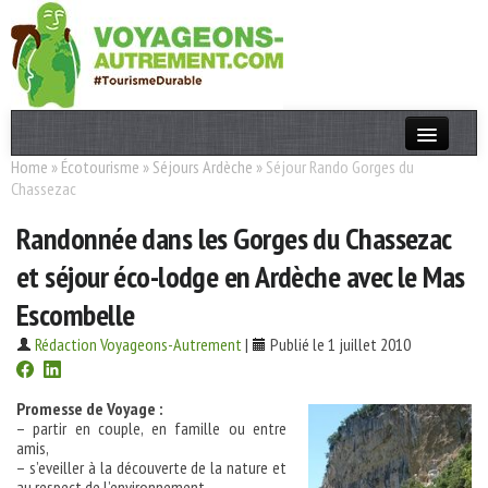
Home
»
Écotourisme
»
Séjours Ardèche
»
Séjour Rando Gorges du
Actualités
Chassezac
T. Responsable
Randonnée dans les Gorges du Chassezac
Destinations
et séjour éco-lodge en Ardèche avec le Mas
Acteurs
Escombelle
Thèmes
Rédaction Voyageons-Autrement
|
Publié le 1 juillet 2010
OK
Promesse de Voyage :
– partir en couple, en famille ou entre
amis,
– s’eveiller à la découverte de la nature et
au respect de l’environnement,