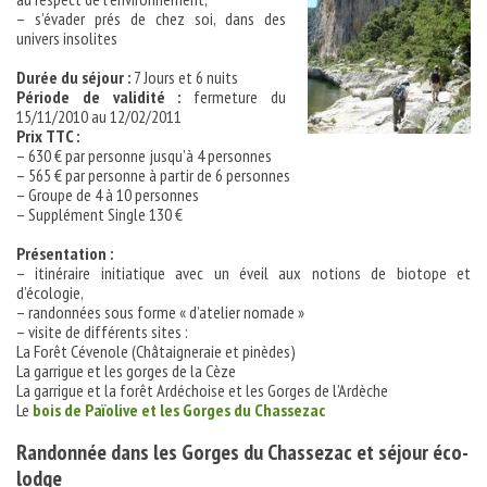
– s’évader prés de chez soi, dans des
univers insolites
Durée du séjour :
7 Jours et 6 nuits
Période de validité :
fermeture du
15/11/2010 au 12/02/2011
Prix TTC :
– 630 € par personne jusqu’à 4 personnes
– 565 € par personne à partir de 6 personnes
– Groupe de 4 à 10 personnes
– Supplément Single 130 €
Présentation :
– itinéraire initiatique avec un éveil aux notions de biotope et
d’écologie,
– randonnées sous forme « d’atelier nomade »
– visite de différents sites :
La Forêt Cévenole (Châtaigneraie et pinèdes)
La garrigue et les gorges de la Cèze
La garrigue et la forêt Ardéchoise et les Gorges de l’Ardèche
Le
bois de Païolive et les Gorges du Chassezac
Randonnée dans les Gorges du Chassezac et séjour éco-
lodge