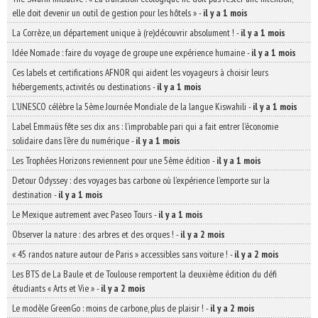
elle doit devenir un outil de gestion pour les hôtels »
-
il y a 1 mois
La Corrèze, un département unique à (re)découvrir absolument !
-
il y a 1 mois
Idée Nomade : faire du voyage de groupe une expérience humaine
-
il y a 1 mois
Ces labels et certifications AFNOR qui aident les voyageurs à choisir leurs
hébergements, activités ou destinations
-
il y a 1 mois
L’UNESCO célèbre la 5ème Journée Mondiale de la langue Kiswahili
-
il y a 1 mois
Label Emmaüs fête ses dix ans : l’improbable pari qui a fait entrer l’économie
solidaire dans l’ère du numérique
-
il y a 1 mois
Les Trophées Horizons reviennent pour une 5ème édition
-
il y a 1 mois
Detour Odyssey : des voyages bas carbone où l’expérience l’emporte sur la
destination
-
il y a 1 mois
Le Mexique autrement avec Paseo Tours
-
il y a 1 mois
Observer la nature : des arbres et des orques !
-
il y a 2 mois
« 45 randos nature autour de Paris » accessibles sans voiture !
-
il y a 2 mois
Les BTS de La Baule et de Toulouse remportent la deuxième édition du défi
étudiants « Arts et Vie »
-
il y a 2 mois
Le modèle GreenGo : moins de carbone, plus de plaisir !
-
il y a 2 mois