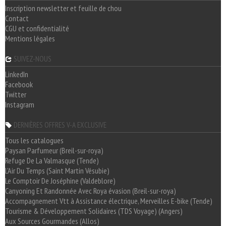
Inscription newsletter et feuille de chou
Contact
CGU et confidentialité
Mentions légales
SUIVEZ-NOUS
LinkedIn
Facebook
Twitter
Instagram
DERNIÈRES OFFRES V-A EXCLUSIVE
Tous les catalogues
Paysan Parfumeur (Breil-sur-roya)
Refuge De La Valmasque (Tende)
L'Air Du Temps (Saint Martin Vésubie)
Le Comptoir De Joséphine (Valdeblore)
Canyoning Et Randonnée Avec Roya évasion (Breil-sur-roya)
Accompagnement Vtt à Assistance électrique, Merveilles E-bike (Tende)
Tourisme & Développement Solidaires (TDS Voyage) (Angers)
Aux Sources Gourmandes (Allos)