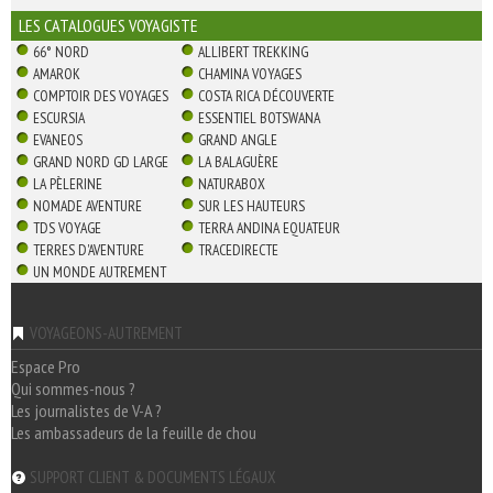
LES CATALOGUES VOYAGISTE
66° NORD
ALLIBERT TREKKING
AMAROK
CHAMINA VOYAGES
COMPTOIR DES VOYAGES
COSTA RICA DÉCOUVERTE
ESCURSIA
ESSENTIEL BOTSWANA
EVANEOS
GRAND ANGLE
GRAND NORD GD LARGE
LA BALAGUÈRE
LA PÈLERINE
NATURABOX
NOMADE AVENTURE
SUR LES HAUTEURS
TDS VOYAGE
TERRA ANDINA EQUATEUR
TERRES D'AVENTURE
TRACEDIRECTE
UN MONDE AUTREMENT
VOYAGEONS-AUTREMENT
Espace Pro
Qui sommes-nous ?
Les journalistes de V-A ?
Les ambassadeurs de la feuille de chou
SUPPORT CLIENT & DOCUMENTS LÉGAUX