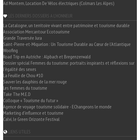
Ad Montem, Location De Vélos électriques (Colmars Les Alpes)
LES DERNIERS DOSSIERS A L'HONNEUR
La Catalogne, un territoire vivant entre patrimoine et tourisme durable
Association Mercantour Ecotourisme
Grande Traversée Jura
Saint-Pierre-et-Miquelon : Un Tourisme Durable au Cœur de l'Atlantique
Woofing
Road Trip en Autriche : Alpbach et Bregenzerwald
Dossier spécial Femmes du tourisme: portraits inspirants et réflexions sur
l'égalité des sexes
La Feuille de Chou #10
Sauver les dauphins de la mer rouge
Les femmes du tourisme
Take The M.E.D
Colloque « Tourisme du futur »
Agence de voyage tourisme solidaire - EChangeons le monde
Marketing d'influence et tourisme
Calvi, le Green Orizonte Festival
LIENS UTILES