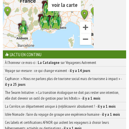
voir la carte
L'ACTU EN CONTINU
À l'honneur ce mois-ci :
La Catalogne
sur Voyageons Autrement
Voyage sur-mesure : ce qui change vraiment
-
il y a 14 jours
Capfrance : « Nous ne parlons plus de tourisme social mais de tourisme à impact »
-
il y a 25 jours
The Swarm Initiative : « La transition écologique ne doit pas rester une intention,
elle doit devenir un outil de gestion pour les hôtels »
-
il y a 1 mois
La Corrèze, un département unique à (re)découvrir absolument !
-
il y a 1 mois
Idée Nomade : faire du voyage de groupe une expérience humaine
-
il y a 1 mois
Ces labels et certifications AFNOR qui aident les voyageurs à choisir leurs
hébergements, activités ou destinations
-
il y a 1 mois