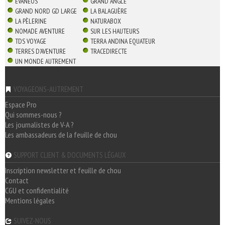
EVANEOS
GRAND ANGLE
GRAND NORD GD LARGE
LA BALAGUÈRE
LA PÈLERINE
NATURABOX
NOMADE AVENTURE
SUR LES HAUTEURS
TDS VOYAGE
TERRA ANDINA EQUATEUR
TERRES D'AVENTURE
TRACEDIRECTE
UN MONDE AUTREMENT
VOYAGEONS-AUTREMENT
Espace Pro
Qui sommes-nous ?
Les journalistes de V-A ?
Les ambassadeurs de la feuille de chou
SUPPORT CLIENT & DOCUMENTS LÉGAUX
Inscription newsletter et feuille de chou
Contact
CGU et confidentialité
Mentions légales
SUIVEZ-NOUS