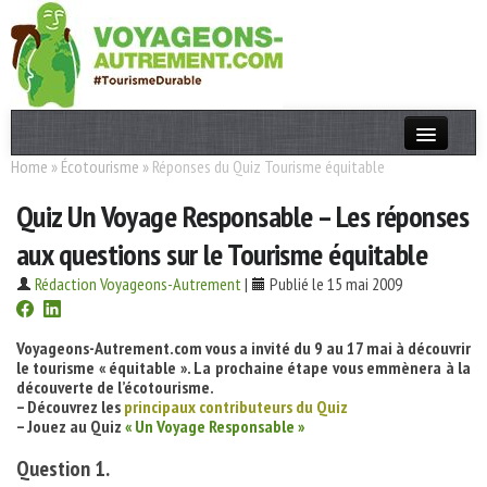
Home
»
Écotourisme
»
Réponses du Quiz Tourisme équitable
Actualités
Quiz Un Voyage Responsable – Les réponses
T. Responsable
aux questions sur le Tourisme équitable
Destinations
Rédaction Voyageons-Autrement
|
Publié le 15 mai 2009
Acteurs
Thèmes
Voyageons-Autrement.com vous a invité du 9 au 17 mai à découvrir
le tourisme « équitable ». La prochaine étape vous emmènera à la
découverte de l’écotourisme.
OK
– Découvrez les
principaux contributeurs du Quiz
– Jouez au Quiz
« Un Voyage Responsable »
Question 1.