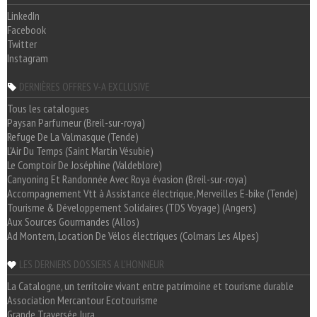
LinkedIn
Facebook
Twitter
Instagram
DERNIÈRES OFFRES V-A EXCLUSIVE
Tous les catalogues
Paysan Parfumeur (Breil-sur-roya)
Refuge De La Valmasque (Tende)
L'Air Du Temps (Saint Martin Vésubie)
Le Comptoir De Joséphine (Valdeblore)
Canyoning Et Randonnée Avec Roya évasion (Breil-sur-roya)
Accompagnement Vtt à Assistance électrique, Merveilles E-bike (Tende)
Tourisme & Développement Solidaires (TDS Voyage) (Angers)
Aux Sources Gourmandes (Allos)
Ad Montem, Location De Vélos électriques (Colmars Les Alpes)
LES DERNIERS DOSSIERS A L'HONNEUR
La Catalogne, un territoire vivant entre patrimoine et tourisme durable
Association Mercantour Ecotourisme
Grande Traversée Jura