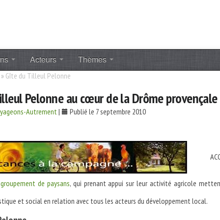
ons
Acteurs
Thèmes
»
Gîte du Tilleul Pelonne
illeul Pelonne au cœur de la Drôme provençale
oyageons-Autrement
|
Publié le 7 septembre 2010
ACCUE
n
groupement de paysans
, qui prenant appui sur leur activité agricole mette
istique et social en relation avec tous les acteurs du développement local.