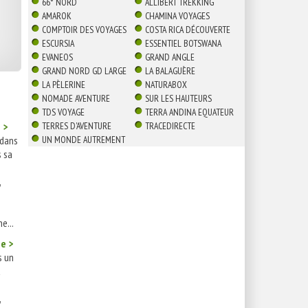
66° NORD
ALLIBERT TREKKING
AMAROK
CHAMINA VOYAGES
COMPTOIR DES VOYAGES
COSTA RICA DÉCOUVERTE
ESCURSIA
ESSENTIEL BOTSWANA
EVANEOS
GRAND ANGLE
GRAND NORD GD LARGE
LA BALAGUÈRE
LA PÈLERINE
NATURABOX
NOMADE AVENTURE
SUR LES HAUTEURS
TDS VOYAGE
TERRA ANDINA EQUATEUR
TERRES D'AVENTURE
TRACEDIRECTE
 >
UN MONDE AUTREMENT
 dans
s sa
,
e...
e >
s un
a
,