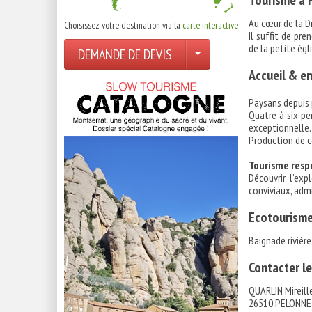
Tourisme à 
Au cœur de la D
Choisissez votre destination via la
carte interactive
Il suffit de pr
de la petite égl
DEMANDE DE DEVIS
Accueil & e
Paysans depuis 
Quatre à six pe
exceptionnelle.
Production de ce
Tourisme resp
Découvrir l’ex
conviviaux, adm
Ecotourisme
Baignade rivière
Contacter le
QUARLIN Mireill
26510 PELONNE