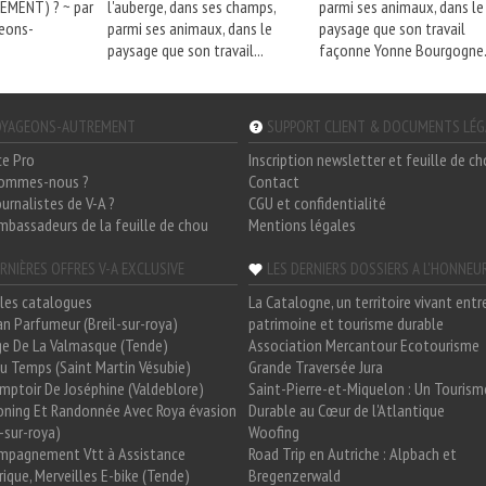
EMENT) ? ~ par
l'auberge, dans ses champs,
parmi ses animaux, dans le
eons-
parmi ses animaux, dans le
paysage que son travail
paysage que son travail...
façonne Yonne Bourgogne.
YAGEONS-AUTREMENT
SUPPORT CLIENT & DOCUMENTS LÉ
ce Pro
Inscription newsletter et feuille de c
sommes-nous ?
Contact
ournalistes de V-A ?
CGU et confidentialité
mbassadeurs de la feuille de chou
Mentions légales
RNIÈRES OFFRES V-A EXCLUSIVE
LES DERNIERS DOSSIERS A L'HONNEU
les catalogues
La Catalogne, un territoire vivant entr
n Parfumeur (Breil-sur-roya)
patrimoine et tourisme durable
e De La Valmasque (Tende)
Association Mercantour Ecotourisme
 Du Temps (Saint Martin Vésubie)
Grande Traversée Jura
mptoir De Joséphine (Valdeblore)
Saint-Pierre-et-Miquelon : Un Tourism
oning Et Randonnée Avec Roya évasion
Durable au Cœur de l'Atlantique
l-sur-roya)
Woofing
mpagnement Vtt à Assistance
Road Trip en Autriche : Alpbach et
rique, Merveilles E-bike (Tende)
Bregenzerwald