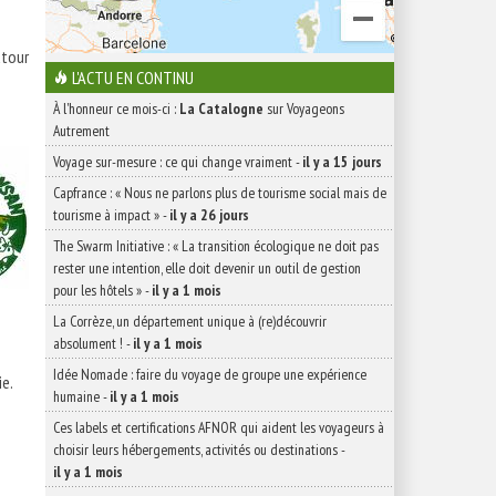
utour
L'ACTU EN CONTINU
À l'honneur ce mois-ci :
La Catalogne
sur Voyageons
Autrement
Voyage sur-mesure : ce qui change vraiment
-
il y a 15 jours
Capfrance : « Nous ne parlons plus de tourisme social mais de
tourisme à impact »
-
il y a 26 jours
The Swarm Initiative : « La transition écologique ne doit pas
rester une intention, elle doit devenir un outil de gestion
pour les hôtels »
-
il y a 1 mois
La Corrèze, un département unique à (re)découvrir
absolument !
-
il y a 1 mois
Idée Nomade : faire du voyage de groupe une expérience
ie.
humaine
-
il y a 1 mois
Ces labels et certifications AFNOR qui aident les voyageurs à
choisir leurs hébergements, activités ou destinations
-
il y a 1 mois