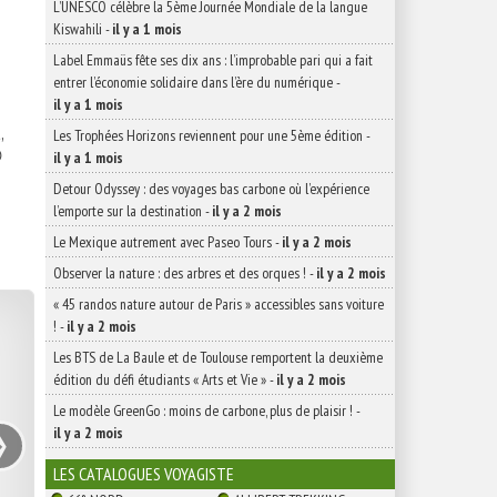
L’UNESCO célèbre la 5ème Journée Mondiale de la langue
Kiswahili
-
il y a 1 mois
Label Emmaüs fête ses dix ans : l’improbable pari qui a fait
entrer l’économie solidaire dans l’ère du numérique
-
il y a 1 mois
,
Les Trophées Horizons reviennent pour une 5ème édition
-

il y a 1 mois
Detour Odyssey : des voyages bas carbone où l’expérience
l’emporte sur la destination
-
il y a 2 mois
Le Mexique autrement avec Paseo Tours
-
il y a 2 mois
Observer la nature : des arbres et des orques !
-
il y a 2 mois
« 45 randos nature autour de Paris » accessibles sans voiture
!
-
il y a 2 mois
Les BTS de La Baule et de Toulouse remportent la deuxième
édition du défi étudiants « Arts et Vie »
-
il y a 2 mois
›
Le modèle GreenGo : moins de carbone, plus de plaisir !
-
il y a 2 mois
LES CATALOGUES VOYAGISTE