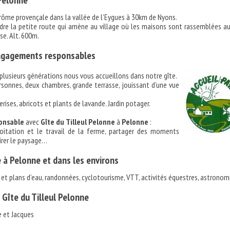
Pelonne
rôme provençale dans la vallée de l’Eygues à 30km de Nyons.
endre la petite route qui amène au village où les maisons sont rassemblées a
ise. Alt. 600m.
ngagements responsables
plusieurs générations nous vous accueillons dans notre gîte.
rsonnes, deux chambres, grande terrasse, jouissant d’une vue
rises, abricots et plants de lavande. Jardin potager.
onsable
avec
Gîte du Tilleul Pelonne
à
Pelonne
:
ploitation et le travail de la ferme, partager des moments
irer le paysage…
 à Pelonne et dans les environs
 et plans d’eau, randonnées, cyclotourisme, VTT, activités équestres, astronom
 Gîte du Tilleul Pelonne
e et Jacques