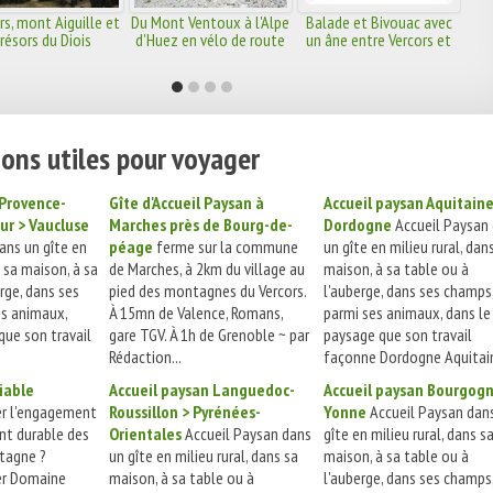
rs, mont Aiguille et
Du Mont Ventoux à l'Alpe
Balade et Bivouac avec
résors du Diois
d'Huez en vélo de route
un âne entre Vercors et
Diois
ons utiles pour voyager
 Provence-
Gîte d'Accueil Paysan à
Accueil paysan Aquitaine
ur > Vaucluse
Marches près de Bourg-de-
Dordogne
Accueil Paysan
ans un gîte en
péage
ferme sur la commune
un gîte en milieu rural, dan
s sa maison, à sa
de Marches, à 2km du village au
maison, à sa table ou à
rge, dans ses
pied des montagnes du Vercors.
l'auberge, dans ses champs
es animaux,
À 15mn de Valence, Romans,
parmi ses animaux, dans le
que son travail
gare TGV. À 1h de Grenoble ~ par
paysage que son travail
Rédaction...
façonne Dordogne Aquitain
iable
Accueil paysan Languedoc-
Accueil paysan Bourgogn
r l'engagement
Roussillon > Pyrénées-
Yonne
Accueil Paysan dan
t durable des
Orientales
Accueil Paysan dans
gîte en milieu rural, dans s
tagne ?
un gîte en milieu rural, dans sa
maison, à sa table ou à
r Domaine
maison, à sa table ou à
l'auberge, dans ses champs