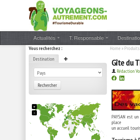
Actualités
T. Responsable
Destinati
Vous recherchez :
Home
»
Produits
Destination
Gîte du T
Rédaction V
Rechercher
+
−
PAYSAN est u
place
un accueil tour