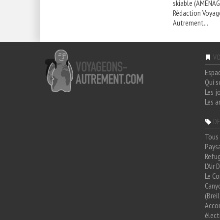
skiable (AMENAG
Rédaction Voyag
Autrement...
VO
Espa
Qui 
Les j
Les a
DE
Tous 
Paysa
Refug
L'Air
Le Co
Cany
(Brei
Acco
élect