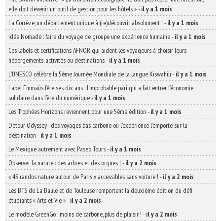
elle doit devenir un outil de gestion pour les hôtels »
-
il y a 1 mois
La Corrèze, un département unique à (re)découvrir absolument !
-
il y a 1 mois
Idée Nomade : faire du voyage de groupe une expérience humaine
-
il y a 1 mois
Ces labels et certifications AFNOR qui aident les voyageurs à choisir leurs
hébergements, activités ou destinations
-
il y a 1 mois
L’UNESCO célèbre la 5ème Journée Mondiale de la langue Kiswahili
-
il y a 1 mois
Label Emmaüs fête ses dix ans : l’improbable pari qui a fait entrer l’économie
solidaire dans l’ère du numérique
-
il y a 1 mois
Les Trophées Horizons reviennent pour une 5ème édition
-
il y a 1 mois
Detour Odyssey : des voyages bas carbone où l’expérience l’emporte sur la
destination
-
il y a 1 mois
Le Mexique autrement avec Paseo Tours
-
il y a 1 mois
Observer la nature : des arbres et des orques !
-
il y a 2 mois
« 45 randos nature autour de Paris » accessibles sans voiture !
-
il y a 2 mois
Les BTS de La Baule et de Toulouse remportent la deuxième édition du défi
étudiants « Arts et Vie »
-
il y a 2 mois
Le modèle GreenGo : moins de carbone, plus de plaisir !
-
il y a 2 mois