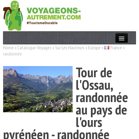
Home
»
Catalogue Voyages
»
Sur Les Hauteurs
»
Europe
»
France
»
Actualités
randonnée
T. Responsable
Tour de
Destinations
l'Ossau,
Acteurs
randonnée
Thèmes
au pays de
OK
l'ours
pyrénéen - randonnée