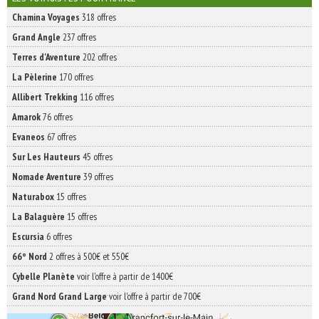
Chamina Voyages
318 offres
Grand Angle
237 offres
Terres d'Aventure
202 offres
La Pèlerine
170 offres
Allibert Trekking
116 offres
Amarok
76 offres
Evaneos
67 offres
Sur Les Hauteurs
45 offres
Nomade Aventure
39 offres
Naturabox
15 offres
La Balaguère
15 offres
Escursia
6 offres
66° Nord
2 offres à 500€ et 550€
Cybelle Planète
voir l'offre à partir de 1400€
Grand Nord Grand Large
voir l'offre à partir de 700€