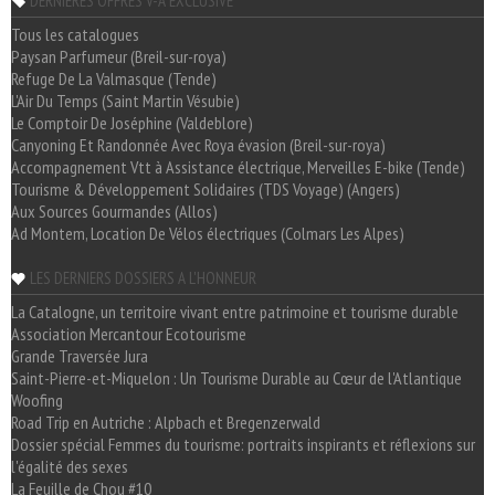
DERNIÈRES OFFRES V-A EXCLUSIVE
Tous les catalogues
Paysan Parfumeur (Breil-sur-roya)
Refuge De La Valmasque (Tende)
L'Air Du Temps (Saint Martin Vésubie)
Le Comptoir De Joséphine (Valdeblore)
Canyoning Et Randonnée Avec Roya évasion (Breil-sur-roya)
Accompagnement Vtt à Assistance électrique, Merveilles E-bike (Tende)
Tourisme & Développement Solidaires (TDS Voyage) (Angers)
Aux Sources Gourmandes (Allos)
Ad Montem, Location De Vélos électriques (Colmars Les Alpes)
LES DERNIERS DOSSIERS A L'HONNEUR
La Catalogne, un territoire vivant entre patrimoine et tourisme durable
Association Mercantour Ecotourisme
Grande Traversée Jura
Saint-Pierre-et-Miquelon : Un Tourisme Durable au Cœur de l'Atlantique
Woofing
Road Trip en Autriche : Alpbach et Bregenzerwald
Dossier spécial Femmes du tourisme: portraits inspirants et réflexions sur
l'égalité des sexes
La Feuille de Chou #10