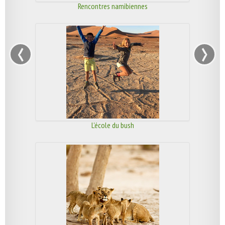
Rencontres namibiennes
‹
›
L'école du bush