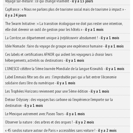
Voyage sur-mesure : ce qui change vraiment
-
il y a 13 jours
Capfrance : « Nous ne parlons plus de tourisme social mais de tourisme à impact »
-
il y a 24 jours
The Swarm Initiative : « La transition écologique ne doit pas rester une intention,
elle doit devenir un outil de gestion pour les hôtels »
-
il y a 1 mois
La Corrèze, un département unique à (re)découvrir absolument !
-
il y a 1 mois
Idée Nomade : faire du voyage de groupe une expérience humaine
-
il y a 1 mois
Ces labels et certifications AFNOR qui aident les voyageurs à choisir leurs
hébergements, activités ou destinations
-
il y a 1 mois
L’UNESCO célèbre la 5ème Journée Mondiale de la langue Kiswahili
-
il y a 1 mois
Label Emmaüs fête ses dix ans : l’improbable pari qui a fait entrer l’économie
solidaire dans l’ère du numérique
-
il y a 1 mois
Les Trophées Horizons reviennent pour une 5ème édition
-
il y a 1 mois
Detour Odyssey : des voyages bas carbone où l’expérience l’emporte sur la
destination
-
il y a 1 mois
Le Mexique autrement avec Paseo Tours
-
il y a 1 mois
Observer la nature : des arbres et des orques !
-
il y a 2 mois
« 45 randos nature autour de Paris » accessibles sans voiture !
-
il y a 2 mois