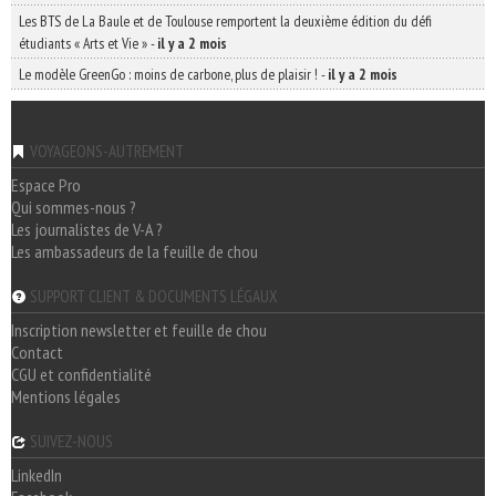
Les BTS de La Baule et de Toulouse remportent la deuxième édition du défi
étudiants « Arts et Vie »
-
il y a 2 mois
Le modèle GreenGo : moins de carbone, plus de plaisir !
-
il y a 2 mois
VOYAGEONS-AUTREMENT
Espace Pro
Qui sommes-nous ?
Les journalistes de V-A ?
Les ambassadeurs de la feuille de chou
SUPPORT CLIENT & DOCUMENTS LÉGAUX
Inscription newsletter et feuille de chou
Contact
CGU et confidentialité
Mentions légales
SUIVEZ-NOUS
LinkedIn