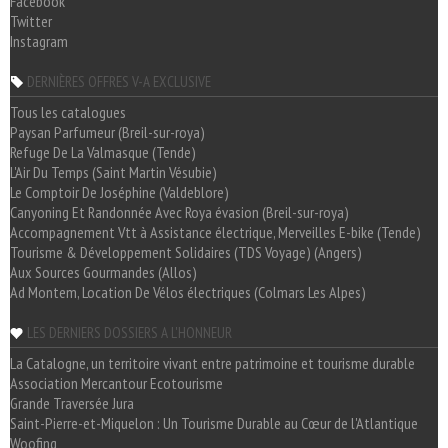
Facebook
Twitter
Instagram
DERNIÈRES OFFRES V-A EXCLUSIVE
Tous les catalogues
Paysan Parfumeur (Breil-sur-roya)
Refuge De La Valmasque (Tende)
L'Air Du Temps (Saint Martin Vésubie)
Le Comptoir De Joséphine (Valdeblore)
Canyoning Et Randonnée Avec Roya évasion (Breil-sur-roya)
Accompagnement Vtt à Assistance électrique, Merveilles E-bike (Tende)
Tourisme & Développement Solidaires (TDS Voyage) (Angers)
Aux Sources Gourmandes (Allos)
Ad Montem, Location De Vélos électriques (Colmars Les Alpes)
LES DERNIERS DOSSIERS A L'HONNEUR
La Catalogne, un territoire vivant entre patrimoine et tourisme durable
Association Mercantour Ecotourisme
Grande Traversée Jura
Saint-Pierre-et-Miquelon : Un Tourisme Durable au Cœur de l'Atlantique
Woofing