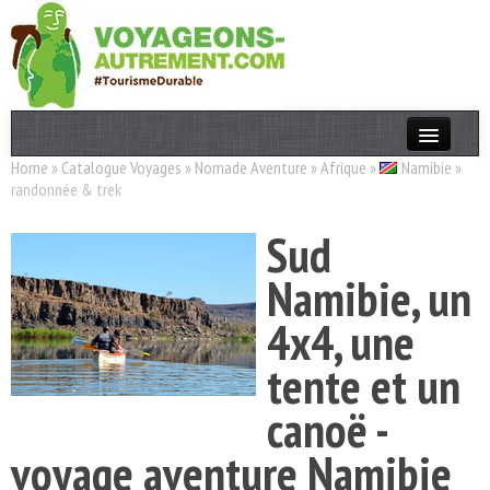
Home
»
Catalogue Voyages
»
Nomade Aventure
»
Afrique
»
Namibie
»
Actualités
randonnée & trek
T. Responsable
Sud
Destinations
Namibie, un
Acteurs
4x4, une
Thèmes
tente et un
OK
canoë -
voyage aventure Namibie