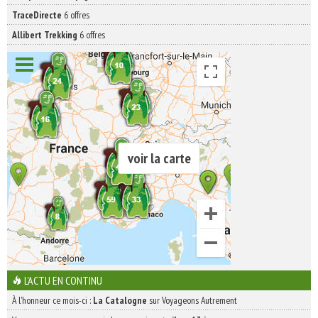
TraceDirecte
6 offres
Allibert Trekking
6 offres
voir la carte
L'ACTU EN CONTINU
À l'honneur ce mois-ci :
La Catalogne
sur Voyageons Autrement