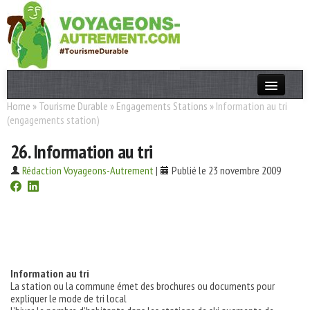
Home
»
Tourisme Durable
»
Engagements Stations
»
Information au tri
Actualités
(engagements station)
T. Responsable
26. Information au tri
Destinations
Rédaction Voyageons-Autrement
|
Publié le 23 novembre 2009
Acteurs
Thèmes
OK
Information au tri
La station ou la commune émet des brochures ou documents pour
expliquer le mode de tri local