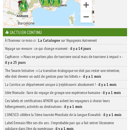
L'ACTU EN CONTINU
À l'honneur ce mois-ci :
La Catalogne
sur Voyageons Autrement
Voyage sur-mesure : ce qui change vraiment
-
il y a 14 jours
Capfrance : « Nous ne parlons plus de tourisme social mais de tourisme à impact »
-
il y a 25 jours
The Swarm Initiative : « La transition écologique ne doit pas rester une intention,
elle doit devenir un outil de gestion pour les hôtels »
-
il y a 1 mois
La Corrèze, un département unique à (re)découvrir absolument !
-
il y a 1 mois
Idée Nomade : faire du voyage de groupe une expérience humaine
-
il y a 1 mois
Ces labels et certifications AFNOR qui aident les voyageurs à choisir leurs
hébergements, activités ou destinations
-
il y a 1 mois
L’UNESCO célèbre la 5ème Journée Mondiale de la langue Kiswahili
-
il y a 1 mois
Label Emmaüs fête ses dix ans : l’improbable pari qui a fait entrer l’économie
solidaire dans l’ère du numérique
-
il y a 1 mois