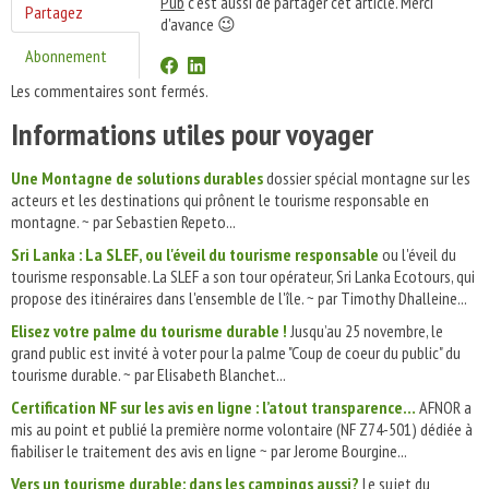
Pub
c'est aussi de partager cet article. Merci
Partagez
d'avance 😉
Abonnement
Les commentaires sont fermés.
Informations utiles pour voyager
Une Montagne de solutions durables
dossier spécial montagne sur les
acteurs et les destinations qui prônent le tourisme responsable en
montagne. ~ par Sebastien Repeto...
Sri Lanka : La SLEF, ou l'éveil du tourisme responsable
ou l'éveil du
tourisme responsable. La SLEF a son tour opérateur, Sri Lanka Ecotours, qui
propose des itinéraires dans l'ensemble de l'île. ~ par Timothy Dhalleine...
Elisez votre palme du tourisme durable !
Jusqu’au 25 novembre, le
grand public est invité à voter pour la palme "Coup de coeur du public" du
tourisme durable. ~ par Elisabeth Blanchet...
Certification NF sur les avis en ligne : l’atout transparence…
AFNOR a
mis au point et publié la première norme volontaire (NF Z74-501) dédiée à
fiabiliser le traitement des avis en ligne ~ par Jerome Bourgine...
Vers un tourisme durable: dans les campings aussi?
Le sujet du