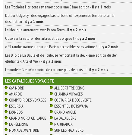
Les Trophées Horizons reviennent pour une 5ème édition
-
il y a 1 mois
Detour Odyssey : des voyages bas carbone où l’expérience l’emporte sur la
destination
-
il y a 1 mois
Le Mexique autrement avec Paseo Tours
-
il y a 2 mois
Observer la nature : des arbres et des orques !
-
il y a 2 mois
« 45 randos nature autour de Paris » accessibles sans voiture !
-
il y a 2 mois
Les BTS de La Baule et de Toulouse remportent la deuxième édition du défi
étudiants « Arts et Vie »
-
il y a 2 mois
Le modèle GreenGo : moins de carbone, plus de plaisir !
-
il y a 2 mois
LES CATALOGUES VOYAGISTE
66° NORD
ALLIBERT TREKKING
AMAROK
CHAMINA VOYAGES
COMPTOIR DES VOYAGES
COSTA RICA DÉCOUVERTE
ESCURSIA
ESSENTIEL BOTSWANA
EVANEOS
GRAND ANGLE
GRAND NORD GD LARGE
LA BALAGUÈRE
LA PÈLERINE
NATURABOX
NOMADE AVENTURE
SUR LES HAUTEURS