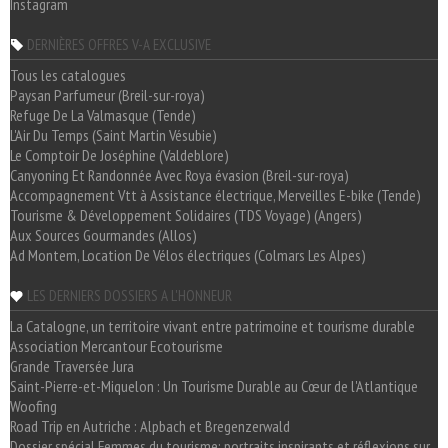
Instagram
DERNIÈRES OFFRES V-A EXCLUSIVE
Tous les catalogues
Paysan Parfumeur (Breil-sur-roya)
Refuge De La Valmasque (Tende)
L'Air Du Temps (Saint Martin Vésubie)
Le Comptoir De Joséphine (Valdeblore)
Canyoning Et Randonnée Avec Roya évasion (Breil-sur-roya)
Accompagnement Vtt à Assistance électrique, Merveilles E-bike (Tende)
Tourisme & Développement Solidaires (TDS Voyage) (Angers)
Aux Sources Gourmandes (Allos)
Ad Montem, Location De Vélos électriques (Colmars Les Alpes)
LES DERNIERS DOSSIERS A L'HONNEUR
La Catalogne, un territoire vivant entre patrimoine et tourisme durable
Association Mercantour Ecotourisme
Grande Traversée Jura
Saint-Pierre-et-Miquelon : Un Tourisme Durable au Cœur de l'Atlantique
Woofing
Road Trip en Autriche : Alpbach et Bregenzerwald
Dossier spécial Femmes du tourisme: portraits inspirants et réflexions sur