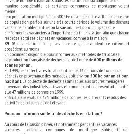
L’hiver, le nombre d’habitants dans les stations de ski augmente de
manière considérable, et certaines communes de montagne voient
même
leur population multipliée par 300 ! En raison de cette affluence massive
de population, parfois sur une très courte période, le volume des déchets
varie considérablement selon la saison. Il est donc indispensable
d’informer les vacanciers à l’importance du tri en station, afin que chacun
respecte et tri ses déchets en vacances, comme à la maison.
89 %
des stations françaises dans le guide valident ce critère et
possèdent au moins
un document disponible pour informer aux méthodes de tri locales.
La production française de déchets est de l’ordre de
600 millions de
tonnes par an.
En 1999, les collectivités locales ont traité 33 millions de tonnes de
déchets en provenance des ménages, soit environ
500 kg par an et par
habitant
. La collecte de déchets assimilables aux ordures ménagères
provenant des industriels, artisans et commerçants représentait quant à
elle 47 millions de tonnes en 1999.
Enfin, il a été évalué à 375 millions de tonnes les différents résidus des
activités de cultures et de l’élevage.
Pourquoi informer sur le tri des déchets en station ?
Au cours de la saison d’hiver, et notamment pendant les vacances
scolaires, certaines communes de montagne subissent une